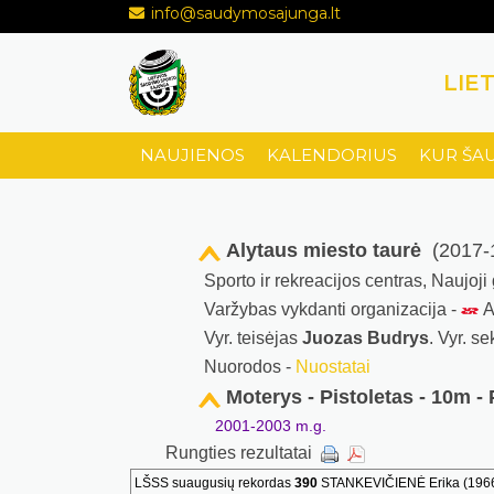
info@saudymosajunga.lt
LIE
NAUJIENOS
KALENDORIUS
KUR ŠA
Alytaus miesto taurė
(2017-1
Sporto ir rekreacijos centras, Naujoji
Varžybas vykdanti organizacija -
Al
Vyr. teisėjas
Juozas Budrys
. Vyr. s
Nuorodos -
Nuostatai
Moterys - Pistoletas - 10m - 
2001-2003 m.g.
Rungties rezultatai
LŠSS suaugusių rekordas
390
STANKEVIČIENĖ Erika (1966)