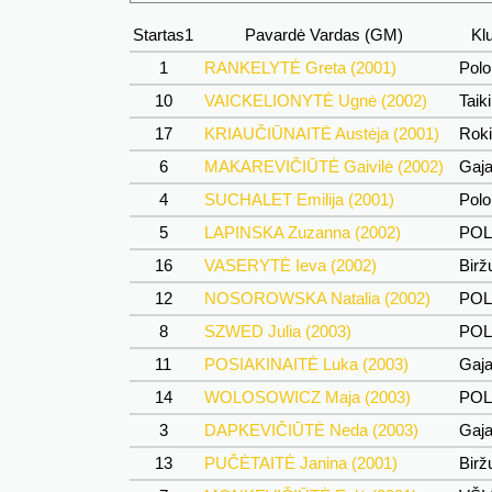
Startas1
Pavardė Vardas (GM)
Klu
1
RANKELYTĖ Greta (2001)
Polo
10
VAICKELIONYTĖ Ugnė (2002)
Taiki
17
KRIAUČIŪNAITĖ Austėja (2001)
Roki
6
MAKAREVIČIŪTĖ Gaivilė (2002)
Gaj
4
SUCHALET Emilija (2001)
Polo
5
LAPINSKA Zuzanna (2002)
PO
16
VASERYTĖ Ieva (2002)
Bir
12
NOSOROWSKA Natalia (2002)
PO
8
SZWED Julia (2003)
PO
11
POSIAKINAITĖ Luka (2003)
Gaj
14
WOLOSOWICZ Maja (2003)
PO
3
DAPKEVIČIŪTĖ Neda (2003)
Gaj
13
PUČĖTAITĖ Janina (2001)
Bir