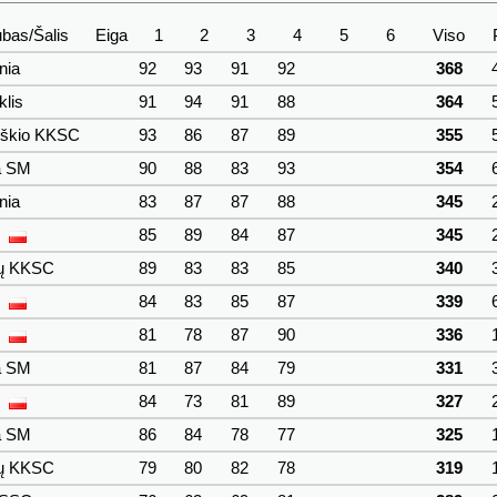
bas/Šalis
Eiga
1
2
3
4
5
6
Viso
nia
92
93
91
92
368
klis
91
94
91
88
364
škio KKSC
93
86
87
89
355
a SM
90
88
83
93
354
nia
83
87
87
88
345
L
85
89
84
87
345
žų KKSC
89
83
83
85
340
L
84
83
85
87
339
L
81
78
87
90
336
a SM
81
87
84
79
331
L
84
73
81
89
327
a SM
86
84
78
77
325
žų KKSC
79
80
82
78
319