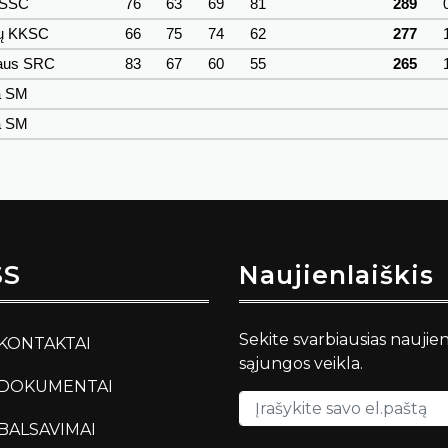
 SSC
76
63
69
81
289
žų KKSC
66
75
74
62
277
aus SRC
83
67
60
55
265
a SM
a SM
SS
Naujienlaiškis
Sekite svarbiausias naujie
KONTAKTAI
sąjungos veikla.
DOKUMENTAI
BALSAVIMAI