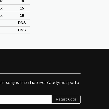
0x
14
1x
15
1x
16
DNS
DNS
nas, susijusias su Lietuvos šaudymo sporto
Registruotis