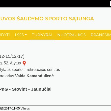
TUVOS ŠAUDYMO SPORTO SĄJUNGA
UDYTI
LŠSS
TURNYRAI
NUOTRAUKOS
PRANEŠIM
2-15/12-17)
 g. 52, Alytus
ytaus sporto ir rekreacijos centras
ekretorius
Vaida Kamandulienė
.
PnG - Stovint - Jaunučiai
[] 2017-11-05 Vilnius