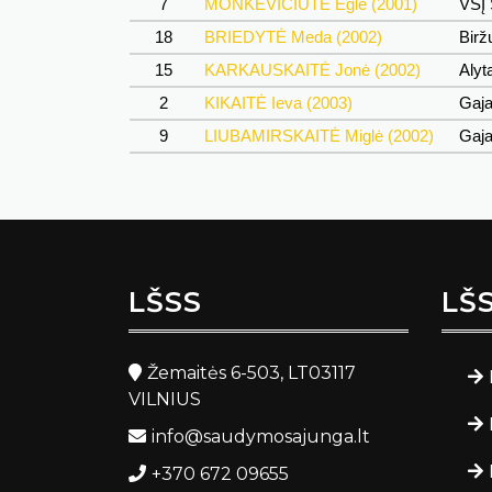
7
MONKEVIČIŪTĖ Eglė (2001)
VŠĮ
18
BRIEDYTĖ Meda (2002)
Bir
15
KARKAUSKAITĖ Jonė (2002)
Alyt
2
KIKAITĖ Ieva (2003)
Gaj
9
LIUBAMIRSKAITĖ Miglė (2002)
Gaj
LŠSS
LŠ
Žemaitės 6-503, LT03117
VILNIUS
info@saudymosajunga.lt
+370 672 09655