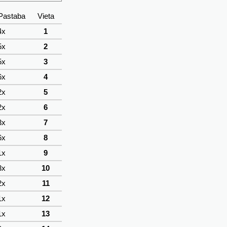
Pastaba
Vieta
4x
1
5x
2
5x
3
6x
4
2x
5
2x
6
3x
7
6x
8
1x
9
3x
10
2x
11
1x
12
1x
13