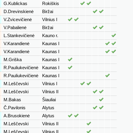
G.Kublickas
Rokiškis
D.Drevinskienė
Biržai
V.Zvicevičienė
Vilnius I
V.Pabalienė
Biržai
L.Stankevičienė
Kauno r.
V.Karandienė
Kaunas I
V.Karandienė
Kaunas I
M.Griška
Kaunas I
R.Pauliukevičienė
Kaunas I
R.Pauliukevičienė
Kaunas I
M.Leščevski
Vilnius I
M.Leščevski
Vilnius II
M.Bakas
Šiauliai
Č.Pavilonis
Alytus
A.Brusokienė
Alytus
M.Leščevski
Vilnius II
M.Leščevski
Vilnius II