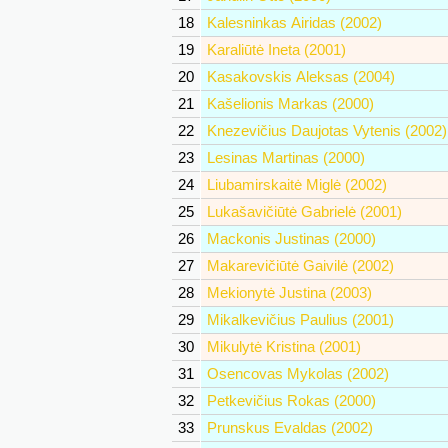
18
Kalesninkas Airidas (2002)
19
Karaliūtė Ineta (2001)
20
Kasakovskis Aleksas (2004)
21
Kašelionis Markas (2000)
22
Knezevičius Daujotas Vytenis (2002)
23
Lesinas Martinas (2000)
24
Liubamirskaitė Miglė (2002)
25
Lukašavičiūtė Gabrielė (2001)
26
Mackonis Justinas (2000)
27
Makarevičiūtė Gaivilė (2002)
28
Mekionytė Justina (2003)
29
Mikalkevičius Paulius (2001)
30
Mikulytė Kristina (2001)
31
Osencovas Mykolas (2002)
32
Petkevičius Rokas (2000)
33
Prunskus Evaldas (2002)