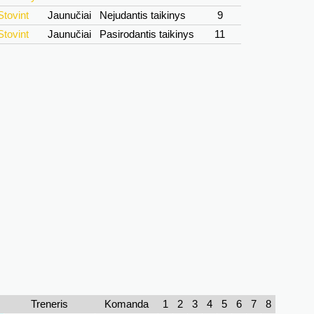
Stovint
Jaunučiai
Nejudantis taikinys
9
Stovint
Jaunučiai
Pasirodantis taikinys
11
Treneris
Komanda
1
2
3
4
5
6
7
8