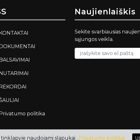
SS
Naujienlaiškis
Sekite svarbiausias naujie
KONTAKTAI
sąjungos veikla.
DOKUMENTAI
BALSAVIMAI
NUTARIMAI
REKORDAI
ŠAULIAI
Privatumo politika
tinklapyje naudojami slapukai .
Privatumo politika
Už