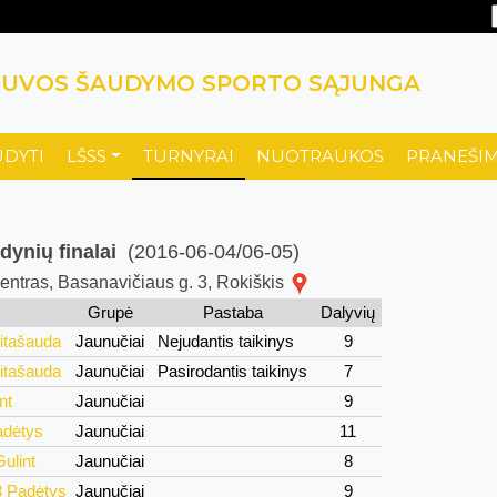
TUVOS ŠAUDYMO SPORTO SĄJUNGA
UDYTI
LŠSS
TURNYRAI
NUOTRAUKOS
PRANEŠIM
dynių finalai
(2016-06-04/06-05)
 centras, Basanavičiaus g. 3, Rokiškis
Grupė
Pastaba
Dalyvių
eitašauda
Jaunučiai
Nejudantis taikinys
9
eitašauda
Jaunučiai
Pasirodantis taikinys
7
nt
Jaunučiai
9
adėtys
Jaunučiai
11
ulint
Jaunučiai
8
3 Padėtys
Jaunučiai
9