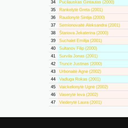
34
Pucilauskas Gintautas (2000)
35
Rankelytė Greta (2001)
36
Raudonytė Sintija (2000)
37
Semionovaitė Aleksandra (2001)
38
Štariova Jekaterina (2000)
39
Suchalet Emilija (2001)
40
Sultanov Filip (2000)
41
Survila Jonas (2001)
42
Truncė Justinas (2000)
43
Urbonaitė Agnė (2002)
44
Vadluga Rokas (2001)
45
Vaickelionytė Ugnė (2002)
46
Vaserytė Ieva (2002)
47
Viederytė Laura (2001)