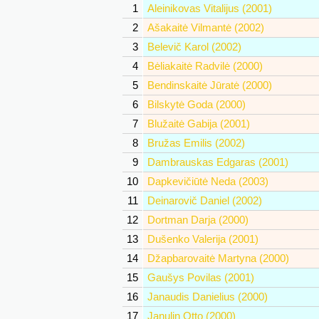
1
Aleinikovas Vitalijus (2001)
2
Ašakaitė Vilmantė (2002)
3
Belevič Karol (2002)
4
Bėliakaitė Radvilė (2000)
5
Bendinskaitė Jūratė (2000)
6
Bilskytė Goda (2000)
7
Blužaitė Gabija (2001)
8
Bružas Emilis (2002)
9
Dambrauskas Edgaras (2001)
10
Dapkevičiūtė Neda (2003)
11
Deinarovič Daniel (2002)
12
Dortman Darja (2000)
13
Dušenko Valerija (2001)
14
Džapbarovaitė Martyna (2000)
15
Gaušys Povilas (2001)
16
Janaudis Danielius (2000)
17
Janulin Otto (2000)