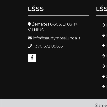
LŠSS
LŠ
Žemaitės 6-503, LT03117
VILNIUS
info@saudymosajunga.lt
+370 672 09655
Šiame 