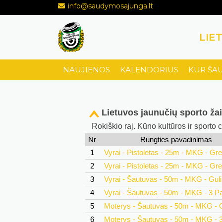
info@saudymosajunga.lt
LIE
NAUJIENOS
KALENDORIUS
KUR ŠA
Lietuvos jaunučių sporto žai
Rokiškio raj. Kūno kultūros ir sporto
Nr
Rungties pavadinimas
1
Vyrai - Pistoletas - 25m - MKG - Gr
2
Vyrai - Pistoletas - 25m - MKG - Gr
3
Vyrai - Šautuvas - 50m - MKG - Guli
4
Vyrai - Šautuvas - 50m - MKG - 3 P
5
Moterys - Šautuvas - 50m - MKG - G
6
Moterys - Šautuvas - 50m - MKG - 