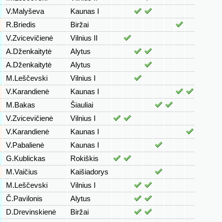
V.Malyševa
Kaunas I
R.Briedis
Biržai
V.Zvicevičienė
Vilnius II
A.Dženkaitytė
Alytus
A.Dženkaitytė
Alytus
M.Leščevski
Vilnius I
V.Karandienė
Kaunas I
M.Bakas
Šiauliai
V.Zvicevičienė
Vilnius I
V.Karandienė
Kaunas I
V.Pabalienė
Kaunas I
G.Kublickas
Rokiškis
M.Vaičius
Kaišiadorys
M.Leščevski
Vilnius I
Č.Pavilonis
Alytus
D.Drevinskienė
Biržai