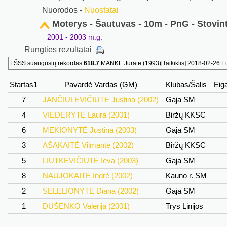
Nuorodos -
Nuostatai
Moterys - Šautuvas - 10m - PnG - Stovin
2001 - 2003 m.g.
Rungties rezultatai
LŠSS suaugusių rekordas
618.7
MANKĖ Jūratė (1993)[Taikiklis] 2018-02-26 
Startas1
Pavardė Vardas (GM)
Klubas/Šalis
Eig
7
JANČIULEVIČIŪTĖ Justina (2002)
Gaja SM
4
VIEDERYTĖ Laura (2001)
Biržų KKSC
6
MEKIONYTĖ Justina (2003)
Gaja SM
3
AŠAKAITĖ Vilmantė (2002)
Biržų KKSC
5
LIUTKEVIČIŪTĖ Ieva (2003)
Gaja SM
8
NAUJOKAITĖ Indrė (2002)
Kauno r. SM
2
SELELIONYTĖ Diana (2002)
Gaja SM
1
DUŠENKO Valerija (2001)
Trys Linijos