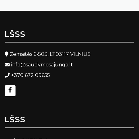
LŠSS
Žemaitės 6-503, LT03117 VILNIUS
info@saudymosajunga.lt
+370 672 09655
LŠSS