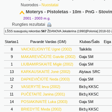
Nuorodos -
Nuostatai
Moterys - Pistoletas - 10m - PnG - Stovi
2001 - 2003 m.g.
Rungties rezultatai
LŠSS suaugusių rekordas
567
ŽDANOVA Jekaterina (1990)[Polonia] 2018-02
Startas1
Pavardė Vardas (GM)
Klubas/Šalis
Eiga
8
VAICKELIONYTĖ Ugnė (2002)
Taikiklis
9
MAKAREVIČIŪTĖ Gaivilė (2002)
Gaja SM
1
LIUBAMIRSKAITĖ Miglė (2002)
Gaja SM
13
KARKAUSKAITĖ Jonė (2002)
Alytaus SRC
12
DAPKEVIČIŪTĖ Neda (2003)
Gaja SM
2
VASERYTĖ Ieva (2002)
Biržų KKSC
11
PUČĖTAITĖ Janina (2001)
Biržų KKSC
14
POSIAKINAITĖ Luka (2003)
Gaja SM
4
BRIEDYTĖ Meda (2002)
Biržų KKSC