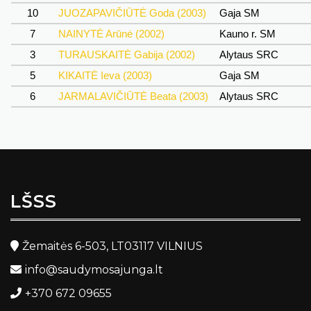
10
JUOZAPAVIČIŪTĖ Goda (2003)
Gaja SM
7
NAINYTĖ Arūnė (2002)
Kauno r. SM
3
TURAUSKAITĖ Gabija (2002)
Alytaus SRC
5
KIKAITĖ Ieva (2003)
Gaja SM
6
JARMALAVIČIŪTĖ Beata (2003)
Alytaus SRC
LŠSS
Žemaitės 6-503, LT03117 VILNIUS
info@saudymosajunga.lt
+370 672 09655