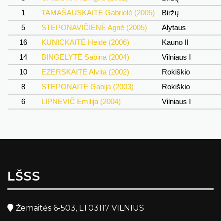
1
TAMAŠAUSKAITĖ Gabrielė (2005)
Biržų
5
STEPONAVIČIENĖ Agnė (2005)
Alytaus
16
KUNICKAITĖ Heidė (2006)
Kauno II
14
BINGELYTĖ Sabina (2004)
Vilniaus I
10
EZERSKAITĖ Alvita (2002)
Rokiškio
8
STEPONAITĖ Gabija (2003)
Rokiškio
6
LIPNEVIČ Emilija (2004)
Vilniaus I
LŠSS
Žemaitės 6-503, LT03117 VILNIUS