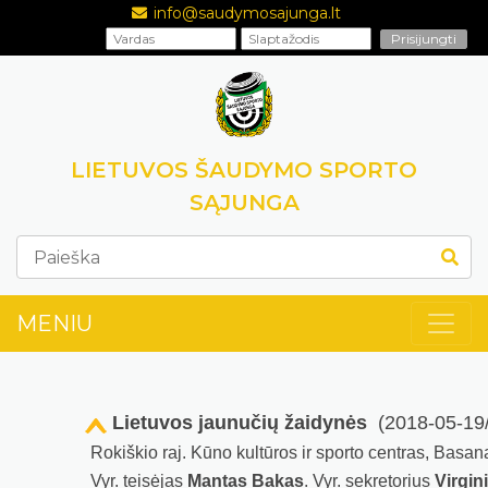
info@saudymosajunga.lt
LIETUVOS ŠAUDYMO SPORTO
SĄJUNGA
MENIU
Lietuvos jaunučių žaidynės
(2018-05-19/
Rokiškio raj. Kūno kultūros ir sporto centras, Basan
Vyr. teisėjas
Mantas Bakas
. Vyr. sekretorius
Virgin