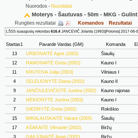
Nuorodos -
Nuostatai
Moterys - Šautuvas - 50m - MKG - Gulint
Rungties rezultatai
Komandos
Rezultatai
LŠSS suaugusių rekordas
616.4
JANCEVIČ Jolanta (1993)[Polonia] 2017-06-04
Startas1
Pavardė Vardas (GM)
Komanda
E
13
URBONAITĖ Agnė (2002)
Šiaulių
12
RAMONAITĖ Greta (2002)
Kauno I
11
KRUTOVA Julija (2003)
Vilniaus I
4
SELELIONYTĖ Diana (2002)
Kauno II
9
JANČIULEVIČIŪTĖ Justina (2002)
Kauno rajonas
2
MEKIONYTĖ Justina (2003)
Kauno I
7
GIEDRYTĖ Greta (2002)
Rokiškio
15
MIKALAUSKAITĖ Vakarė (2005)
Šiaulių
17
AŠAKAITĖ Vilmantė (2002)
Biržų
3
GAILIŪNAITĖ Agnė (2002)
Biržų