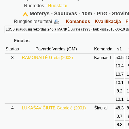
Nuorodos -
Nuostatai
Moterys - Šautuvas - 10m - PnG - Stovin
Rungties rezultatai
Komandos
Kvalifikacija
F
LŠSS suaugusių rekordas
246.7
MANKĖ Jūratė (1993)[Taikiklis] 2018-06-10 Ba
Finalas
Startas
Pavardė Vardas (GM)
Komanda
s1
8
RAMONAITĖ Greta (2002)
Kaunas I
50.5
1
10.4
10.7
1
10.1
9.2
1
10.1
1
4
LUKAŠAVIČIŪTĖ Gabrielė (2001)
Šiauliai
49.3
9
9.7
9.8