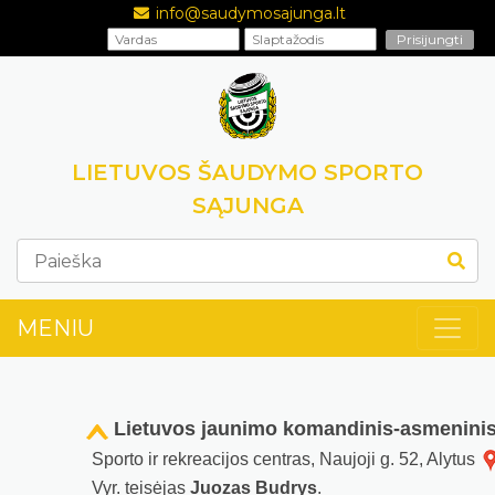
info@saudymosajunga.lt
LIETUVOS ŠAUDYMO SPORTO
SĄJUNGA
MENIU
Lietuvos jaunimo komandinis-asmenini
Sporto ir rekreacijos centras, Naujoji g. 52, Alytus
Vyr. teisėjas
Juozas Budrys
.