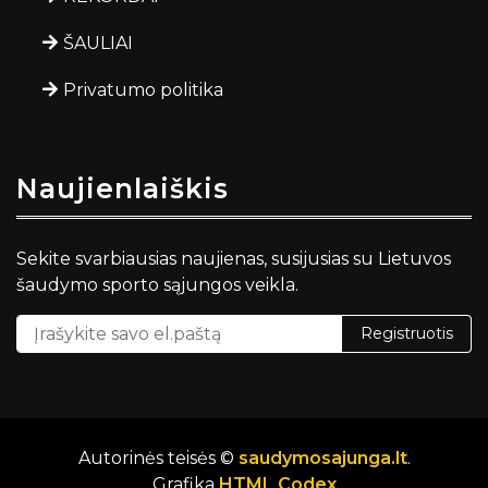
ŠAULIAI
Privatumo politika
Naujienlaiškis
Sekite svarbiausias naujienas, susijusias su Lietuvos
šaudymo sporto sąjungos veikla.
Registruotis
Autorinės teisės ©
saudymosajunga.lt
.
Grafika
HTML Codex