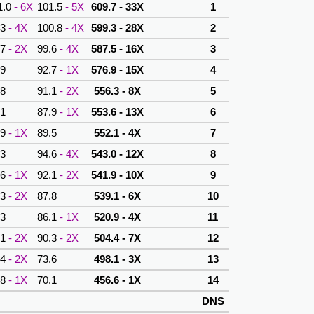
1.0
- 6X
101.5
- 5X
609.7 - 33X
1
.3
- 4X
100.8
- 4X
599.3 - 28X
2
.7
- 2X
99.6
- 4X
587.5 - 16X
3
.9
92.7
- 1X
576.9 - 15X
4
.8
91.1
- 2X
556.3 - 8X
5
.1
87.9
- 1X
553.6 - 13X
6
.9
- 1X
89.5
552.1 - 4X
7
.3
94.6
- 4X
543.0 - 12X
8
.6
- 1X
92.1
- 2X
541.9 - 10X
9
.3
- 2X
87.8
539.1 - 6X
10
.3
86.1
- 1X
520.9 - 4X
11
.1
- 2X
90.3
- 2X
504.4 - 7X
12
.4
- 2X
73.6
498.1 - 3X
13
.8
- 1X
70.1
456.6 - 1X
14
DNS