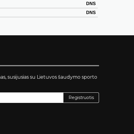
DNS
DNS
nas, susijusias su Lietuvos šaudymo sporto
Registruotis