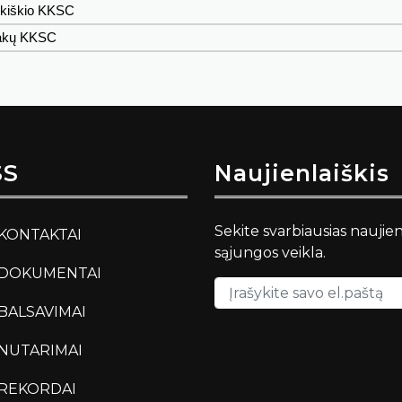
kiškio KKSC
akų KKSC
SS
Naujienlaiškis
Sekite svarbiausias naujie
KONTAKTAI
sąjungos veikla.
DOKUMENTAI
BALSAVIMAI
NUTARIMAI
REKORDAI