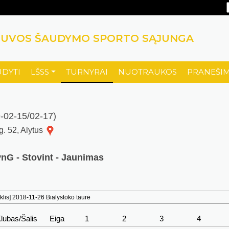
TUVOS ŠAUDYMO SPORTO SĄJUNGA
UDYTI
LŠSS
TURNYRAI
NUOTRAUKOS
PRANEŠIM
02-15/02-17)
 g. 52, Alytus
PnG - Stovint - Jaunimas
lis] 2018-11-26 Bialystoko taurė
lubas/Šalis
Eiga
1
2
3
4