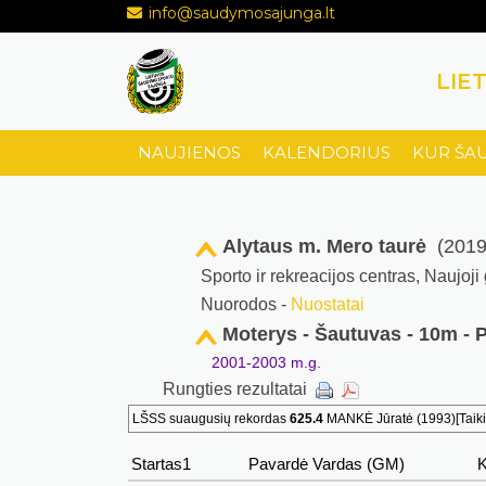
info@saudymosajunga.lt
LIE
NAUJIENOS
KALENDORIUS
KUR ŠA
Alytaus m. Mero taurė
(2019-
Sporto ir rekreacijos centras, Naujoji
Nuorodos -
Nuostatai
Moterys - Šautuvas - 10m - 
2001-2003 m.g.
Rungties rezultatai
LŠSS suaugusių rekordas
625.4
MANKĖ Jūratė (1993)[Taikik
Startas1
Pavardė Vardas (GM)
K