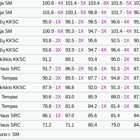
ja SM
100.8
- 4X
101.4
- 5X
103.4
- 8X
101.6
- 5X
10
ja SM
101.6
- 6X
100.1
- 5X
98.8
- 4X
101.7
- 5X
96
ržų KKSC
95.0
- 1X
98.1
- 2X
98.5
- 3X
96.6
- 4X
99
ja SM
100.9
- 6X
95.3
- 1X
94.7
- 3X
101.4
- 4X
91
ržų KKSC
93.8
- 2X
92.5
- 3X
95.6
92.5
- 1X
90
ržų KKSC
93.6
- 3X
93.9
- 1X
94.7
- 4X
96.4
- 4X
87
kiškio KKSC
91.2
89.1
93.4
95.0
- 3X
93
ytaus SRC
91.7
- 2X
86.5
- 2X
91.6
- 2X
91.3
- 2X
87
 Tempas
90.2
- 3X
89.5
- 1X
87.7
- 1X
94.8
- 2X
87
kiškio KKSC
87.9
- 1X
86.8
92.0
- 2X
91.3
- 1X
93
 Tempas
90.6
- 2X
83.0
85.9
88.0
- 1X
87
 Tempas
78.8
- 1X
81.6
84.2
- 1X
81.4
- 1X
88
ytaus SRC
86.1
- 1X
87.0
85.6
81.4
84
ytaus SRC
71.2
71.1
80.4
79.0
84
uno r. SM