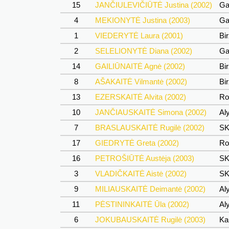
15
JANČIULEVIČIŪTĖ Justina (2002)
Ga
4
MEKIONYTĖ Justina (2003)
Ga
1
VIEDERYTĖ Laura (2001)
Bi
2
SELELIONYTĖ Diana (2002)
Ga
14
GAILIŪNAITĖ Agnė (2002)
Bi
8
AŠAKAITĖ Vilmantė (2002)
Bi
13
EZERSKAITĖ Alvita (2002)
Ro
10
JANČIAUSKAITĖ Simona (2002)
Al
7
BRASLAUSKAITĖ Rugilė (2002)
SK
17
GIEDRYTĖ Greta (2002)
Ro
16
PETROŠIŪTĖ Austėja (2003)
SK
3
VLADIČKAITĖ Aistė (2002)
SK
9
MILIAUSKAITĖ Deimantė (2002)
Al
11
PĖSTININKAITĖ Ūla (2002)
Al
6
JOKUBAUSKAITĖ Rugilė (2003)
Ka