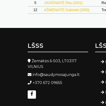
5
JASIŪNAITĖ Rita (2001)
Ro
12
AŠMENAITĖ Gabrielė (2003)
Tr
LŠSS
LŠ
Žemaitės 6-503, LT03117
VILNIUS
info@saudymosajunga.lt
+370 672 09655