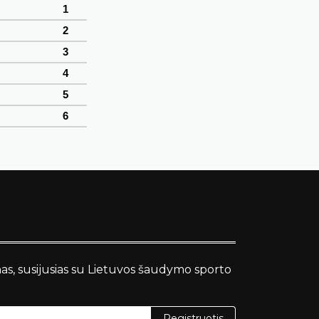
1
2
3
4
5
6
nas, susijusias su Lietuvos šaudymo sporto
Registruotis