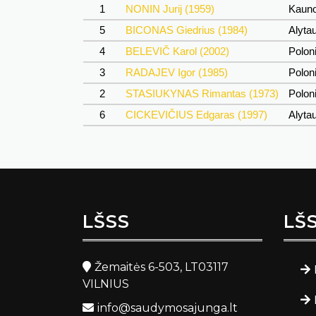
1
NONIN Jurij (1959)
Kaun
5
BICONAS Giedrius (1984)
Alyta
4
BELEVIČ Karol (2002)
Polon
3
RADAJEV Igor (1985)
Polon
2
STASIUKYNAS Rimantas (1973)
Polon
6
CICKEVIČIUS Edgaras (1997)
Alyta
LŠSS
LŠ
Žemaitės 6-503, LT03117
VILNIUS
info@saudymosajunga.lt