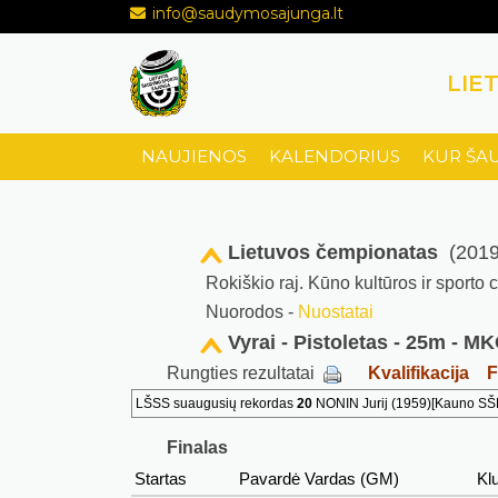
info@saudymosajunga.lt
LIE
NAUJIENOS
KALENDORIUS
KUR ŠA
Lietuvos čempionatas
(2019
Rokiškio raj. Kūno kultūros ir sporto
Nuorodos -
Nuostatai
Vyrai - Pistoletas - 25m - M
Rungties rezultatai
Kvalifikacija
F
LŠSS suaugusių rekordas
20
NONIN Jurij (1959)[Kauno SŠ
Finalas
Startas
Pavardė Vardas (GM)
Kl