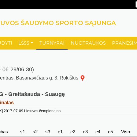
TUVOS ŠAUDYMO SPORTO SĄJUNGA
UDYTI
LŠSS
TURNYRAI
NUOTRAUKOS
PRANEŠIM
-06-29/06-30)
 centras, Basanavičiaus g. 3, Rokiškis
KG - Greitašauda - Suaugę
inalas
K] 2017-07-09 Lietuvos čempionatas
ubas
s1
s2
s3
e1
e2
e3
e4
e5
Viso