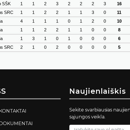
o SŠK
1
1
2
3
2
2
2
3
16
us SRC
1
1
2
2
1
1
3
0
11
ia
4
1
1
1
0
1
2
0
10
ia
1
1
2
2
1
1
0
0
8
ia
1
3
1
0
1
0
0
0
6
us SRC
2
1
0
2
0
0
0
0
5
SS
Naujienlaiškis
Sekite svarbiausias naujie
KONTAKTAI
sąjungos veikla.
DOKUMENTAI