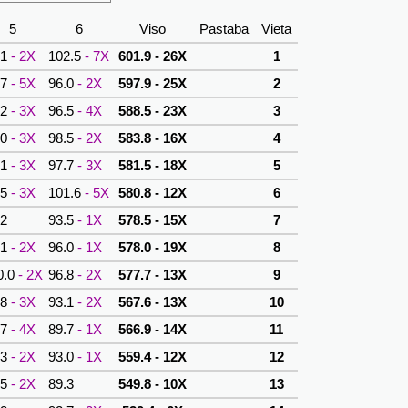
5
6
Viso
Pastaba
Vieta
.1
- 2X
102.5
- 7X
601.9 - 26X
1
.7
- 5X
96.0
- 2X
597.9 - 25X
2
.2
- 3X
96.5
- 4X
588.5 - 23X
3
.0
- 3X
98.5
- 2X
583.8 - 16X
4
.1
- 3X
97.7
- 3X
581.5 - 18X
5
.5
- 3X
101.6
- 5X
580.8 - 12X
6
.2
93.5
- 1X
578.5 - 15X
7
.1
- 2X
96.0
- 1X
578.0 - 19X
8
0.0
- 2X
96.8
- 2X
577.7 - 13X
9
.8
- 3X
93.1
- 2X
567.6 - 13X
10
.7
- 4X
89.7
- 1X
566.9 - 14X
11
.3
- 2X
93.0
- 1X
559.4 - 12X
12
.5
- 2X
89.3
549.8 - 10X
13