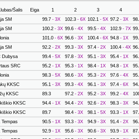
lubas/Šalis
Eiga
1
2
3
4
ja SM
99.7
- 3X
102.3
- 6X
102.1
- 5X
97.2
- 3X
98
ja SM
100.2
- 3X
99.6
- 4X
99.5
- 4X
102.9
- 7X
99
lonia
101.0
- 6X
96.6
- 3X
100.4
- 6X
94.8
- 1X
99
ja SM
92.2
- 2X
99.3
- 3X
97.4
- 2X
100.4
- 4X
96
 Dubysa
99.4
- 5X
97.8
- 3X
95.1
- 3X
95.4
- 1X
96
ytaus SRC
95.2
- 1X
95.3
- 1X
98.4
- 1X
94.8
- 1X
95
lonia
98.3
- 5X
98.6
- 3X
95.3
- 2X
97.6
- 4X
95
akų KKSC
95.1
- 3X
99.3
- 4X
96.1
- 3X
97.4
- 6X
94
ržų KKSC
89.3
97.2
- 2X
95.2
- 3X
99.2
- 4X
10
kiškio KKSC
94.4
- 1X
94.4
- 2X
92.6
- 2X
98.3
- 3X
94
kiškio KKSC
89.7
98.4
- 3X
98.1
- 5X
93.3
- 1X
97
 Tempas
90.5
- 1X
93.3
- 3X
94.9
- 3X
91.4
- 2X
96
 Tempas
92.9
- 1X
95.6
- 3X
90.6
- 3X
93.9
- 1X
87