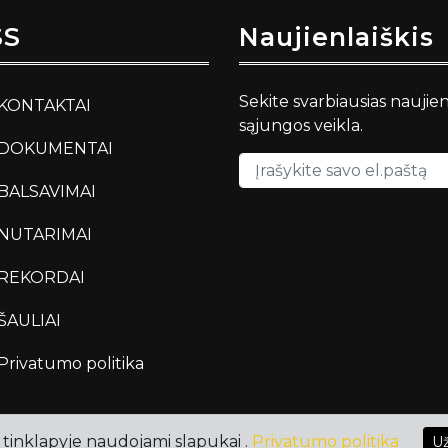
SS
Naujienlaiškis
Sekite svarbiausias naujie
KONTAKTAI
sąjungos veikla.
DOKUMENTAI
BALSAVIMAI
NUTARIMAI
REKORDAI
ŠAULIAI
Privatumo politika
tinklapyje naudojami slapukai .
Privatumo politika
Už