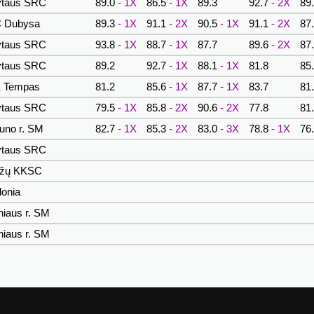
ytaus SRC
89.0
- 1X
86.5
- 1X
89.3
92.7
- 2X
89
 Dubysa
89.3
- 1X
91.1
- 2X
90.5
- 1X
91.1
- 2X
87
ytaus SRC
93.8
- 1X
88.7
- 1X
87.7
89.6
- 2X
87
ytaus SRC
89.2
92.7
- 1X
88.1
- 1X
81.8
85
 Tempas
81.2
85.6
- 1X
87.7
- 1X
83.7
81
ytaus SRC
79.5
- 1X
85.8
- 2X
90.6
- 2X
77.8
81
uno r. SM
82.7
- 1X
85.3
- 2X
83.0
- 3X
78.8
- 1X
76
ytaus SRC
ržų KKSC
lonia
niaus r. SM
niaus r. SM