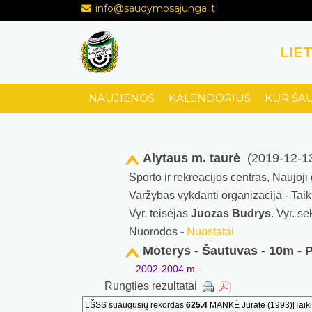
info@saudymosajunga.lt
LIE
NAUJIENOS
KALENDORIUS
KUR ŠA
Alytaus m. taurė
(2019-12-13
Sporto ir rekreacijos centras, Naujoji
Varžybas vykdanti organizacija - Tai
Vyr. teisėjas
Juozas Budrys
. Vyr. s
Nuorodos -
Nuostatai
Moterys - Šautuvas - 10m - 
2002-2004 m.
Rungties rezultatai
LŠSS suaugusių rekordas
625.4
MANKĖ Jūratė (1993)[Taikik