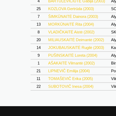
4
BARTULEVIČIŪTĖ Gabija (2003)
Al
25
KOZLOVA Gertrūda (2003)
SC
7
ŠIMKŪNAITĖ Dainora (2003)
Al
13
MORKŪNAITĖ Rita (2004)
Al
8
VLADIČKAITĖ Aistė (2002)
SK
20
MILIAUSKAITĖ Deimantė (2002)
Al
14
JOKUBAUSKAITĖ Rugilė (2003)
Ka
9
PUŠINSKAITĖ Loreta (2004)
Al
1
AŠAKAITĖ Vilmantė (2002)
Bi
21
LIPNEVIČ Emilija (2004)
Po
11
TOMAŠEVIČ Erika (2005)
Vil
22
SUBOTOVIČ Inesa (2004)
Vil