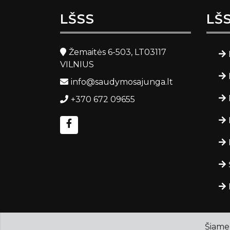
LŠSS
LŠ
Žemaitės 6-503, LT03117
VILNIUS
info@saudymosajunga.lt
+370 672 09655
Šiame 