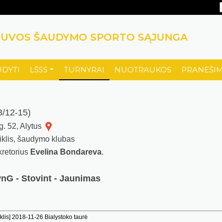
TUVOS ŠAUDYMO SPORTO SĄJUNGA
UDYTI
LŠSS
TURNYRAI
NUOTRAUKOS
PRANEŠIM
/12-15)
 g. 52, Alytus
kiklis, šaudymo klubas
ekretorius
Evelina Bondareva
.
PnG - Stovint - Jaunimas
lis] 2018-11-26 Bialystoko taurė