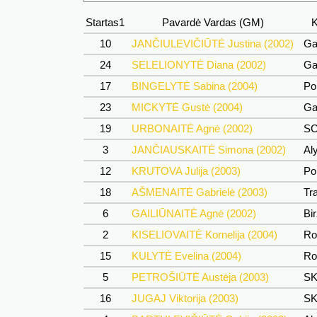
Startas1
Pavardė Vardas (GM)
K
10
JANČIULEVIČIŪTĖ Justina (2002)
Ga
24
SELELIONYTĖ Diana (2002)
Ga
17
BINGELYTĖ Sabina (2004)
Po
23
MICKYTĖ Gustė (2004)
Ga
19
URBONAITĖ Agnė (2002)
SC
3
JANČIAUSKAITĖ Simona (2002)
Al
12
KRUTOVA Julija (2003)
Po
18
AŠMENAITĖ Gabrielė (2003)
Tr
6
GAILIŪNAITĖ Agnė (2002)
Bi
2
KISELIOVAITĖ Kornelija (2004)
Ro
15
KULYTĖ Evelina (2004)
Ro
5
PETROŠIŪTĖ Austėja (2003)
SK
16
JUGAJ Viktorija (2003)
SK