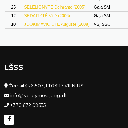
25
SELELIONYTĖ Deimantė (2005)
Gaja SM
12
SEDAITYTĖ Viltė (2006)
Gaja SM
10
JUOKIMAVIČIŪTĖ Augustė (2008)
VŠĮ SSC
LŠSS
Žemaitės 6-503, LT03117 VILNIUS
info@saudymosajunga.lt
+370 672 09655