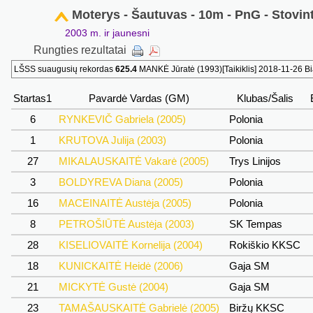
Moterys - Šautuvas - 10m - PnG - Stovint
2003 m. ir jaunesni
Rungties rezultatai
LŠSS suaugusių rekordas
625.4
MANKĖ Jūratė (1993)[Taikiklis] 2018-11-26 Bi
Startas1
Pavardė Vardas (GM)
Klubas/Šalis
6
RYNKEVIČ Gabriela (2005)
Polonia
1
KRUTOVA Julija (2003)
Polonia
27
MIKALAUSKAITĖ Vakarė (2005)
Trys Linijos
3
BOLDYREVA Diana (2005)
Polonia
16
MACEINAITĖ Austėja (2005)
Polonia
8
PETROŠIŪTĖ Austėja (2003)
SK Tempas
28
KISELIOVAITĖ Kornelija (2004)
Rokiškio KKSC
18
KUNICKAITĖ Heidė (2006)
Gaja SM
21
MICKYTĖ Gustė (2004)
Gaja SM
23
TAMAŠAUSKAITĖ Gabrielė (2005)
Biržų KKSC