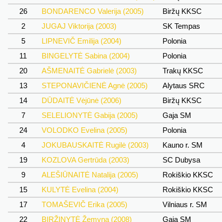
26
BONDARENCO Valerija (2005)
Biržų KKSC
2
JUGAJ Viktorija (2003)
SK Tempas
5
LIPNEVIČ Emilija (2004)
Polonia
11
BINGELYTĖ Sabina (2004)
Polonia
20
AŠMENAITĖ Gabrielė (2003)
Trakų KKSC
13
STEPONAVIČIENĖ Agnė (2005)
Alytaus SRC
14
DŪDAITĖ Vėjūnė (2006)
Biržų KKSC
7
SELELIONYTĖ Gabija (2005)
Gaja SM
24
VOLODKO Evelina (2005)
Polonia
4
JOKUBAUSKAITĖ Rugilė (2003)
Kauno r. SM
19
KOZLOVA Gertrūda (2003)
SC Dubysa
9
ALEŠIŪNAITĖ Natalija (2005)
Rokiškio KKSC
15
KULYTĖ Evelina (2004)
Rokiškio KKSC
17
TOMAŠEVIČ Erika (2005)
Vilniaus r. SM
22
BIRŽINYTĖ Žemyna (2008)
Gaja SM