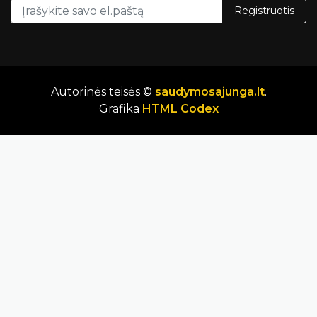
Registruotis
Autorinės teisės ©
saudymosajunga.lt
.
Grafika
HTML Codex