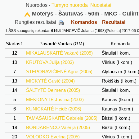
Nuorodos -
Turnyro nuoroda
Nuostatai
Moterys - Šautuvas - 50m - MKG - Gulint
Rungties rezultatai
Komandos
Rezultatai
LŠSS suaugusių rekordas
616.4
JANCEVIČ Jolanta (1993)[Polonia] 2017-06-04
Startas1
Pavardė Vardas (GM)
Komanda
12
MIKALAUSKAITĖ Vakarė (2005)
Šiauliai I kom.
19
KRUTOVA Julija (2003)
Vilnius (I kom.)
7
STEPONAVIČIENĖ Agnė (2005)
Alytaus m.(I kom.
13
MICKYTĖ Gustė (2004)
Rokiškis (I kom.)
14
ŠALTYTĖ Deimena (2005)
Šiauliai I kom.
5
MEKIONYTĖ Justina (2003)
Kaunas (Ikom.)
6
KUNICKAITĖ Heidė (2006)
Kaunas (Ikom.)
1
TAMAŠAUSKAITĖ Gabrielė (2005)
Biržai (I kom.)
18
BONDARENCO Valerija (2005)
Biržai (I kom.)
20
VOLODKO Evelina (2005)
Vilnius (I kom.)