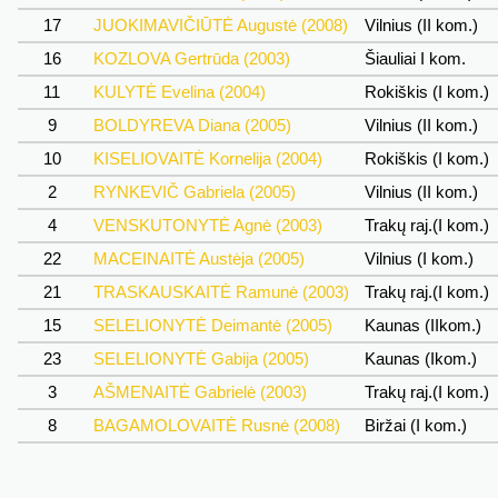
17
JUOKIMAVIČIŪTĖ Augustė (2008)
Vilnius (II kom.)
16
KOZLOVA Gertrūda (2003)
Šiauliai I kom.
11
KULYTĖ Evelina (2004)
Rokiškis (I kom.)
9
BOLDYREVA Diana (2005)
Vilnius (II kom.)
10
KISELIOVAITĖ Kornelija (2004)
Rokiškis (I kom.)
2
RYNKEVIČ Gabriela (2005)
Vilnius (II kom.)
4
VENSKUTONYTĖ Agnė (2003)
Trakų raj.(I kom.)
22
MACEINAITĖ Austėja (2005)
Vilnius (I kom.)
21
TRASKAUSKAITĖ Ramunė (2003)
Trakų raj.(I kom.)
15
SELELIONYTĖ Deimantė (2005)
Kaunas (IIkom.)
23
SELELIONYTĖ Gabija (2005)
Kaunas (Ikom.)
3
AŠMENAITĖ Gabrielė (2003)
Trakų raj.(I kom.)
8
BAGAMOLOVAITĖ Rusnė (2008)
Biržai (I kom.)