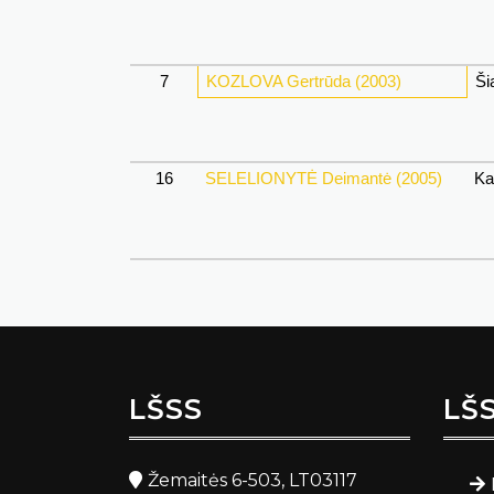
7
KOZLOVA Gertrūda (2003)
Šia
16
SELELIONYTĖ Deimantė (2005)
Ka
LŠSS
LŠ
Žemaitės 6-503, LT03117