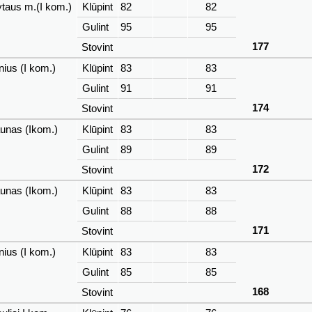
taus m.(I kom.)
Klūpint
82
82
Gulint
95
95
177
Stovint
nius (I kom.)
Klūpint
83
83
Gulint
91
91
174
Stovint
unas (Ikom.)
Klūpint
83
83
Gulint
89
89
172
Stovint
unas (Ikom.)
Klūpint
83
83
Gulint
88
88
171
Stovint
nius (I kom.)
Klūpint
83
83
Gulint
85
85
168
Stovint