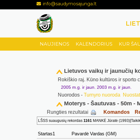
info@saudymosajunga.lt
LIE
NAUJIENOS
KALENDORIUS
KUR ŠA
Lietuvos vaikų ir jaunučių
Rokiškio raj. Kūno kultūros ir sporto
2005 m.g. ir jaun. 2003 m.g. ir jaun.
Nuorodos -
Turnyro nuoroda
Nuostat
Moterys - Šautuvas - 50m - 
Rungties rezultatai
Komandos
Re
LŠSS suaugusių rekordas
1161
MANKĖ Jūratė (1993)[Taikikl
Startas1
Pavardė Vardas (GM)