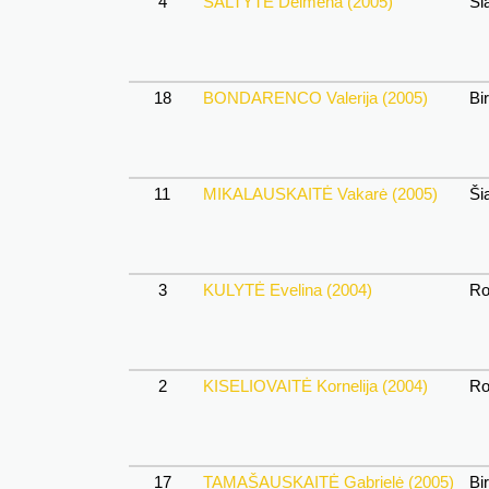
4
ŠALTYTĖ Deimena (2005)
Šia
18
BONDARENCO Valerija (2005)
Bir
11
MIKALAUSKAITĖ Vakarė (2005)
Šia
3
KULYTĖ Evelina (2004)
Rok
2
KISELIOVAITĖ Kornelija (2004)
Rok
17
TAMAŠAUSKAITĖ Gabrielė (2005)
Bir