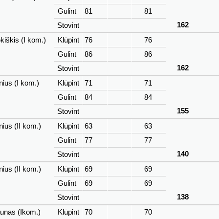
Gulint
81
81
162
Stovint
iškis (I kom.)
Klūpint
76
76
Gulint
86
86
162
Stovint
nius (I kom.)
Klūpint
71
71
Gulint
84
84
155
Stovint
nius (II kom.)
Klūpint
63
63
Gulint
77
77
140
Stovint
nius (II kom.)
Klūpint
69
69
Gulint
69
69
138
Stovint
unas (Ikom.)
Klūpint
70
70