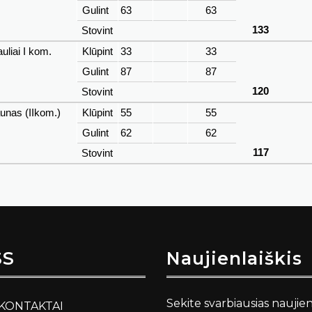
Gulint
63
63
133
Stovint
uliai I kom.
Klūpint
33
33
Gulint
87
87
120
Stovint
unas (IIkom.)
Klūpint
55
55
Gulint
62
62
117
Stovint
SS
Naujienlaiškis
Sekite svarbiausias naujie
KONTAKTAI