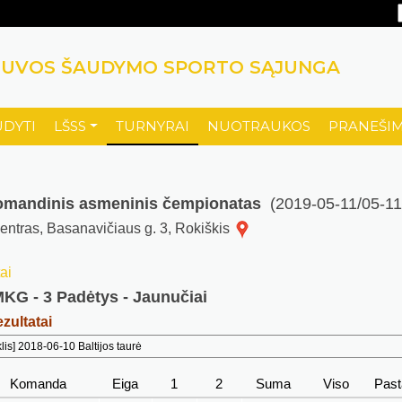
TUVOS ŠAUDYMO SPORTO SĄJUNGA
UDYTI
LŠSS
TURNYRAI
NUOTRAUKOS
PRANEŠIM
 komandinis asmeninis čempionatas
(2019-05-11/05-11
 centras, Basanavičiaus g. 3, Rokiškis
ai
MKG - 3 Padėtys - Jaunučiai
zultatai
is] 2018-06-10 Baltijos taurė
Komanda
Eiga
1
2
Suma
Viso
Pas