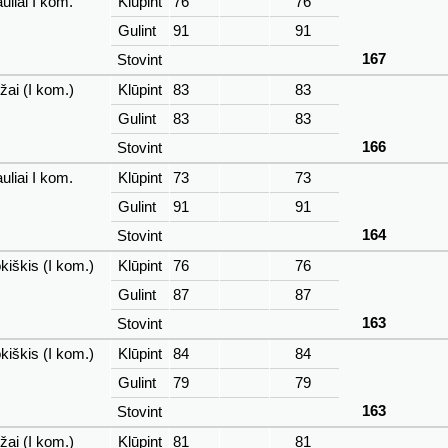
uliai I kom.
Klūpint
76
76
Gulint
91
91
167
Stovint
žai (I kom.)
Klūpint
83
83
Gulint
83
83
166
Stovint
uliai I kom.
Klūpint
73
73
Gulint
91
91
164
Stovint
iškis (I kom.)
Klūpint
76
76
Gulint
87
87
163
Stovint
iškis (I kom.)
Klūpint
84
84
Gulint
79
79
163
Stovint
žai (I kom.)
Klūpint
81
81