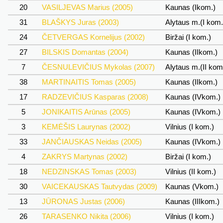
20
VASILJEVAS Marius (2005)
Kaunas (Ikom.)
31
BLAŠKYS Juras (2003)
Alytaus m.(I kom
24
ČETVERGAS Kornelijus (2002)
Biržai (I kom.)
27
BILSKIS Domantas (2004)
Kaunas (IIkom.)
7
ČESNULEVIČIUS Mykolas (2007)
Alytaus m.(II kom
38
MARTINAITIS Tomas (2005)
Kaunas (IIkom.)
17
RADZEVIČIUS Kasparas (2008)
Kaunas (IVkom.)
5
JONIKAITIS Arūnas (2005)
Kaunas (IVkom.)
3
KEMĖŠIS Laurynas (2002)
Vilnius (I kom.)
33
JANČIAUSKAS Neidas (2005)
Kaunas (IVkom.)
4
ZAKRYS Martynas (2002)
Biržai (I kom.)
18
NEDZINSKAS Tomas (2003)
Vilnius (II kom.)
30
VAICEKAUSKAS Tautvydas (2009)
Kaunas (Vkom.)
13
JŪRONAS Justas (2006)
Kaunas (IIIkom.)
26
TARASENKO Nikita (2006)
Vilnius (I kom.)