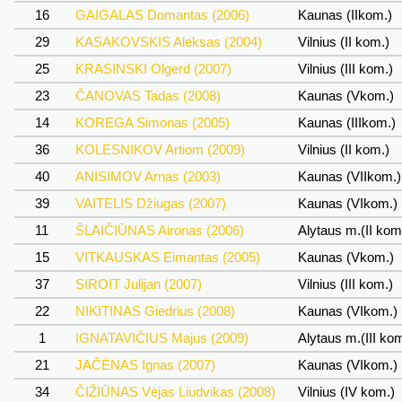
16
GAIGALAS Domantas (2006)
Kaunas (IIkom.)
29
KASAKOVSKIS Aleksas (2004)
Vilnius (II kom.)
25
KRASINSKI Olgerd (2007)
Vilnius (III kom.)
23
ČANOVAS Tadas (2008)
Kaunas (Vkom.)
14
KOREGA Simonas (2005)
Kaunas (IIIkom.)
36
KOLESNIKOV Artiom (2009)
Vilnius (II kom.)
40
ANISIMOV Arnas (2003)
Kaunas (VIIkom.
39
VAITELIS Džiugas (2007)
Kaunas (VIkom.)
11
ŠLAIČIŪNAS Aironas (2006)
Alytaus m.(II kom
15
VITKAUSKAS Eimantas (2005)
Kaunas (Vkom.)
37
SIROIT Julijan (2007)
Vilnius (III kom.)
22
NIKITINAS Giedrius (2008)
Kaunas (VIkom.)
1
IGNATAVIČIUS Majus (2009)
Alytaus m.(III ko
21
JAČĖNAS Ignas (2007)
Kaunas (VIkom.)
34
ČIŽIŪNAS Vėjas Liudvikas (2008)
Vilnius (IV kom.)