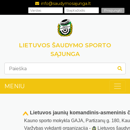
info@saudymosajunga.lt
LIETUVOS ŠAUDYMO SPORTO
SĄJUNGA
MENIU
Lietuvos jaunių komandinis-asmeninis 
Kauno sporto mokykla GAJA, Partizanų g. 180, Ka
Varžybas vykdanti organizacija -
Lietuvos šaudy