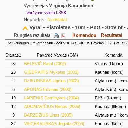
Vyr. teisėjas
Virginija Karandienė
.
Varžybas vykdo LŠSS
Nuorodos -
Nuostatai
Vyrai - Pistoletas - 10m - PnG - Stovint -
Rungties rezultatai
Komandos
Rezultatai
LŠSS suaugusių rekordas
580 - 22X
VOITIUKEVIČIUS Pavelas (1978)[VŠĮ SSC]
Startas1
Pavardė Vardas (GM)
Komanda
8
BELEVIČ Karol (2002)
Vilnius (I kom.)
28
GIEDRAITIS Mykolas (2003)
Kaunas (Ikom.)
2
DZIKUNSKAS Ugnius (2003)
Alytaus m.(I kom
6
APONAS Edvinas (2003)
Alytaus m.(I kom
19
LAPIENIS Dominykas (2004)
Biržai (I kom.)
12
ADOMAVIČIUS Benas (2006)
Kaunas (IIIkom.)
9
BARZDŽIUS Linas (2005)
Alytaus m.(II kom
32
VAICEKAUSKAS Jogaila (2005)
Kaunas (Ikom.)