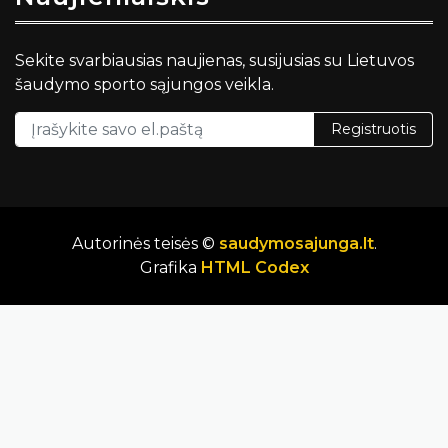
Sekite svarbiausias naujienas, susijusias su Lietuvos
šaudymo sporto sąjungos veikla.
Registruotis
Autorinės teisės ©
saudymosajunga.lt
.
Grafika
HTML Codex