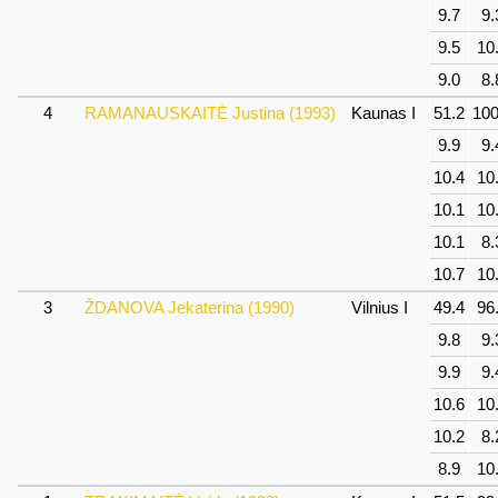
9.7
9.
9.5
10
9.0
8.
4
RAMANAUSKAITĖ Justina (1993)
Kaunas I
51.2
100
9.9
9.
10.4
10
10.1
10
10.1
8.
10.7
10
3
ŽDANOVA Jekaterina (1990)
Vilnius I
49.4
96
9.8
9.
9.9
9.
10.6
10
10.2
8.
8.9
10