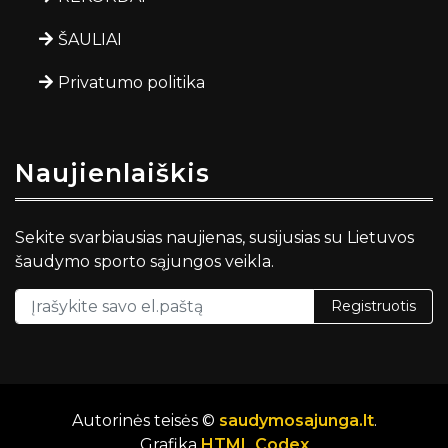
ŠAULIAI
Privatumo politika
Naujienlaiškis
Sekite svarbiausias naujienas, susijusias su Lietuvos
šaudymo sporto sąjungos veikla.
Registruotis
Autorinės teisės ©
saudymosajunga.lt
.
Grafika
HTML Codex