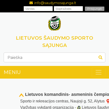
info@saudymosajunga.lt
LIETUVOS ŠAUDYMO SPORTO
SĄJUNGA
MENIU
Lietuvos komandinis- asmeninis čempi
Sporto ir rekreacijos centras, Naujoji g. 52, Alytus
Varžybas vykdanti organizacija -
Lietuvos šaudy