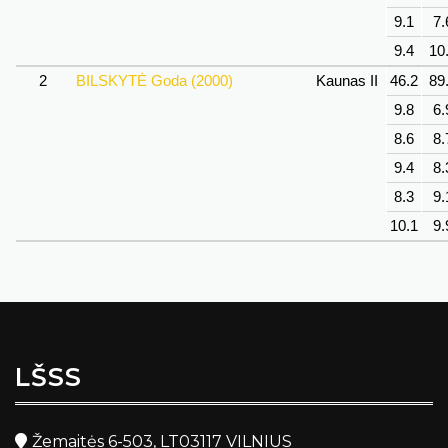
9.1
7.
9.4
10
2
BILSKYTĖ Goda (2000)
Kaunas II
46.2
89
9.8
6.
8.6
8.
9.4
8.
8.3
9.
10.1
9.
LŠSS
Žemaitės 6-503, LT03117 VILNIUS