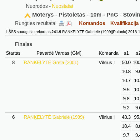
Nuorodos -
Nuostatai
Moterys - Pistoletas - 10m - PnG - Stovi
Rungties rezultatai
Komandos
Kvalifikacija
LŠSS suaugusių rekordas
241.9
RANKELYTĖ Gabrielė (1999)[Polonia] 2018-12
Finalas
Startas
Pavardė Vardas (GM)
Komanda
s1
s
8
RANKELYTĖ Greta (2001)
Vilnius I
50.0
100
10.8
9.
10.7
10
9.5
10
9.8
10
9.2
9.
6
RANKELYTĖ Gabrielė (1999)
Vilnius I
48.3
95
10.4
8.
9.7
9.