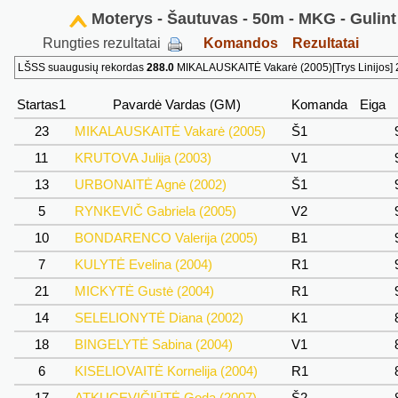
Moterys - Šautuvas - 50m - MKG - Gulint 
Rungties rezultatai
Komandos
Rezultatai
LŠSS suaugusių rekordas
288.0
MIKALAUSKAITĖ Vakarė (2005)[Trys Linijos] 2
Startas1
Pavardė Vardas (GM)
Komanda
Eiga
23
MIKALAUSKAITĖ Vakarė (2005)
Š1
11
KRUTOVA Julija (2003)
V1
13
URBONAITĖ Agnė (2002)
Š1
5
RYNKEVIČ Gabriela (2005)
V2
10
BONDARENCO Valerija (2005)
B1
7
KULYTĖ Evelina (2004)
R1
21
MICKYTĖ Gustė (2004)
R1
14
SELELIONYTĖ Diana (2002)
K1
18
BINGELYTĖ Sabina (2004)
V1
6
KISELIOVAITĖ Kornelija (2004)
R1
17
ATKUCEVIČIŪTĖ Goda (2007)
Š2