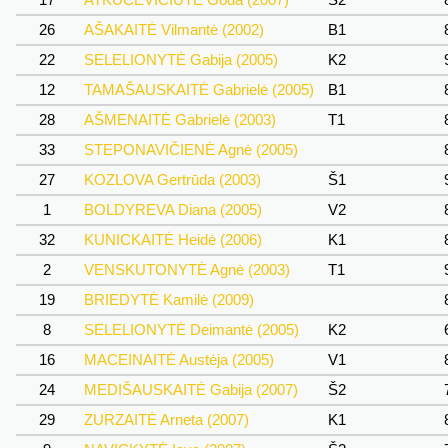
26
AŠAKAITĖ Vilmantė (2002)
B1
22
SELELIONYTĖ Gabija (2005)
K2
12
TAMAŠAUSKAITĖ Gabrielė (2005)
B1
28
AŠMENAITĖ Gabrielė (2003)
T1
33
STEPONAVIČIENĖ Agnė (2005)
27
KOZLOVA Gertrūda (2003)
Š1
1
BOLDYREVA Diana (2005)
V2
32
KUNICKAITĖ Heidė (2006)
K1
2
VENSKUTONYTĖ Agnė (2003)
T1
19
BRIEDYTĖ Kamilė (2009)
8
SELELIONYTĖ Deimantė (2005)
K2
16
MACEINAITĖ Austėja (2005)
V1
24
MEDIŠAUSKAITĖ Gabija (2007)
Š2
29
ZURZAITĖ Arneta (2007)
K1