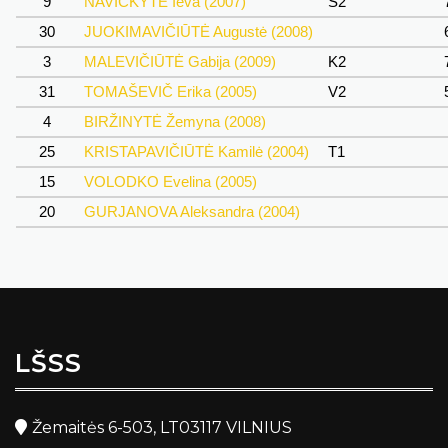
9
NAVICKYTĖ Ieva (2007)
Š2
30
JUOKIMAVIČIŪTĖ Augustė (2008)
3
MALEVIČIŪTĖ Gabija (2009)
K2
31
TOMAŠEVIČ Erika (2005)
V2
4
BIRŽINYTĖ Žemyna (2008)
25
KRISTAPAVIČIŪTĖ Kamilė (2004)
T1
15
VOLODKO Evelina (2005)
20
GURJANOVA Aleksandra (2004)
LŠSS
Žemaitės 6-503, LT03117 VILNIUS