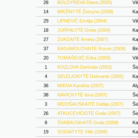
28
BOLDYREVA Diana (2005)
Vil
14
BIRŽINYTĖ Žemyna (2008)
Ka
29
LIPNEVIČ Emilija (2004)
Vil
18
JURPALYTĖ Greta (2004)
Kau
27
ZURZAITĖ Arneta (2007)
Kau
37
BAGAMOLOVAITĖ Rusnė (2008)
Bir
20
TOMAŠEVIČ Erika (2005)
Vil
1
KOZLOVA Gertrūda (2003)
Šia
4
SELELIONYTĖ Deimantė (2005)
Ka
36
MIKNA Karolina (2007)
Al
38
NAVICKYTĖ Ieva (2007)
Šia
3
MEDIŠAUSKAITĖ Gabija (2007)
Šia
26
ATKUCEVIČIŪTĖ Goda (2007)
Šia
8
ŠVABAUSKAITĖ Goda (2008)
Ka
19
SODAITYTĖ Viltė (2006)
Ka