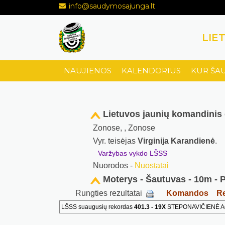
info@saudymosajunga.lt
LIE
NAUJIENOS
KALENDORIUS
KUR ŠA
Lietuvos jaunių komandinis
Zonose, , Zonose
Vyr. teisėjas
Virginija Karandienė
.
Varžybas vykdo LŠSS
Nuorodos -
Nuostatai
Moterys - Šautuvas - 10m - P
Rungties rezultatai
Komandos
Re
LŠSS suaugusių rekordas
401.3 - 19X
STEPONAVIČIENĖ Agnė