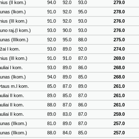
nius (II kom.)
94.0
92.0
93.0
279.0
unas (Ikom.)
91.0
92.0
95.0
278.0
nius (III kom.)
91.0
92.0
93.0
276.0
no raj.(I kom.)
93.0
90.0
93.0
276.0
nas (IIIkom.)
92.0
95.0
88.0
275.0
žai I kom.
93.0
89.0
92.0
274.0
nius (III kom.)
91.0
91.0
87.0
269.0
uliai I kom.
93.0
89.0
86.0
268.0
unas (Ikom.)
94.0
89.0
85.0
268.0
ytaus m.I kom.
85.0
87.0
89.0
261.0
uliai II kom.
89.0
85.0
87.0
261.0
uliai II kom.
88.0
87.0
86.0
261.0
uliai II kom.
89.0
83.0
87.0
259.0
unas (IIkom.)
81.0
89.0
87.0
257.0
unas (IIkom.)
88.0
84.0
85.0
257.0