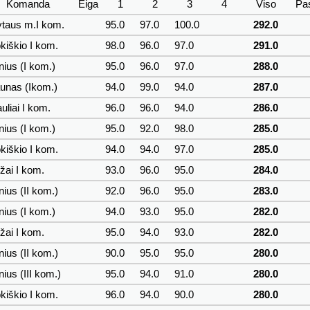
Komanda
Eiga
1
2
3
4
Viso
Pa
ytaus m.I kom.
95.0
97.0
100.0
292.0
iškio I kom.
98.0
96.0
97.0
291.0
nius (I kom.)
95.0
96.0
97.0
288.0
unas (Ikom.)
94.0
99.0
94.0
287.0
uliai I kom.
96.0
96.0
94.0
286.0
nius (I kom.)
95.0
92.0
98.0
285.0
iškio I kom.
94.0
94.0
97.0
285.0
žai I kom.
93.0
96.0
95.0
284.0
nius (II kom.)
92.0
96.0
95.0
283.0
nius (I kom.)
94.0
93.0
95.0
282.0
žai I kom.
95.0
94.0
93.0
282.0
nius (II kom.)
90.0
95.0
95.0
280.0
nius (III kom.)
95.0
94.0
91.0
280.0
iškio I kom.
96.0
94.0
90.0
280.0