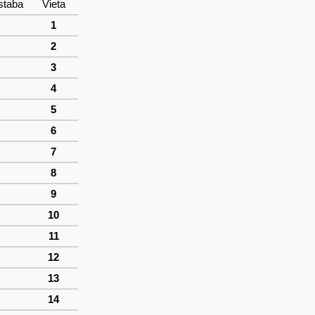
staba
Vieta
1
2
3
4
5
6
7
8
9
10
11
12
13
14