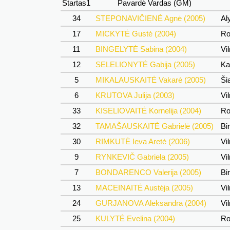
Startas1
Pavardė Vardas (GM)
34
STEPONAVIČIENĖ Agnė (2005)
Al
17
MICKYTĖ Gustė (2004)
Rok
11
BINGELYTĖ Sabina (2004)
Vil
12
SELELIONYTĖ Gabija (2005)
Ka
5
MIKALAUSKAITĖ Vakarė (2005)
Šia
6
KRUTOVA Julija (2003)
Vil
33
KISELIOVAITĖ Kornelija (2004)
Rok
32
TAMAŠAUSKAITĖ Gabrielė (2005)
Bir
30
RIMKUTĖ Ieva Aretė (2006)
Vil
9
RYNKEVIČ Gabriela (2005)
Vil
7
BONDARENCO Valerija (2005)
Bir
13
MACEINAITĖ Austėja (2005)
Vil
24
GURJANOVA Aleksandra (2004)
Vil
25
KULYTĖ Evelina (2004)
Rok