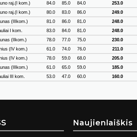
no raj.(I kom.)
84.0
85.0
84.0
253.0
no raj.(I kom.)
80.0
83.0
86.0
249.0
nas (IIIkom.)
81.0
86.0
81.0
248.0
uliai I kom.
83.0
84.0
81.0
248.0
unas (IIkom.)
78.0
77.0
75.0
230.0
nius (IV kom.)
61.0
74.0
76.0
211.0
nius (IV kom.)
78.0
59.0
68.0
205.0
nas (IIIkom.)
61.0
65.0
59.0
185.0
uliai III kom.
53.0
47.0
60.0
160.0
SS
Naujienlaiškis