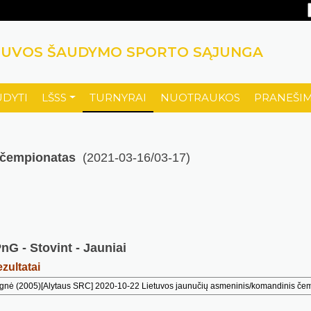
TUVOS ŠAUDYMO SPORTO SĄJUNGA
UDYTI
LŠSS
TURNYRAI
NUOTRAUKOS
PRANEŠIM
 čempionatas
(2021-03-16/03-17)
nG - Stovint - Jauniai
zultatai
 (2005)[Alytaus SRC] 2020-10-22 Lietuvos jaunučių asmeninis/komandinis če