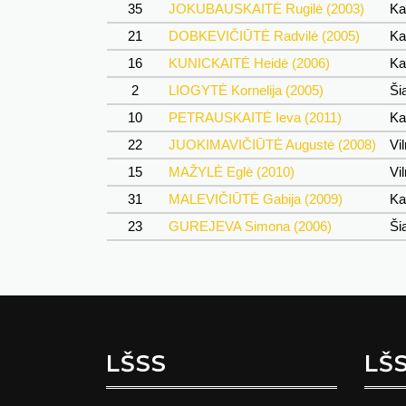
35
JOKUBAUSKAITĖ Rugilė (2003)
Kau
21
DOBKEVIČIŪTĖ Radvilė (2005)
Kau
16
KUNICKAITĖ Heidė (2006)
Kau
2
LIOGYTĖ Kornelija (2005)
Šia
10
PETRAUSKAITĖ Ieva (2011)
Ka
22
JUOKIMAVIČIŪTĖ Augustė (2008)
Vil
15
MAŽYLĖ Eglė (2010)
Vil
31
MALEVIČIŪTĖ Gabija (2009)
Kau
23
GUREJEVA Simona (2006)
Šia
LŠSS
LŠ