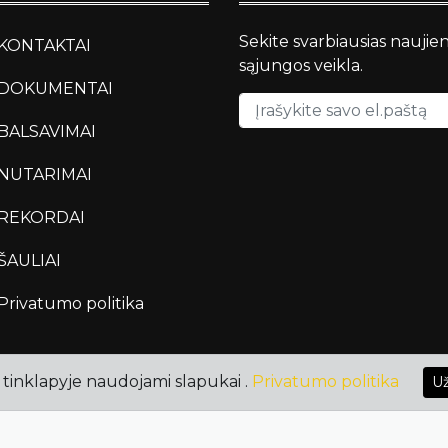
Sekite svarbiausias naujie
KONTAKTAI
sąjungos veikla.
DOKUMENTAI
BALSAVIMAI
NUTARIMAI
REKORDAI
ŠAULIAI
Privatumo politika
tinklapyje naudojami slapukai .
Privatumo politika
Už