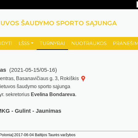
TUVOS ŠAUDYMO SPORTO SĄJUNGA
UDYTI
LŠSS
TURNYRAI
NUOTRAUKOS
PRANEŠIM
tas
(2021-05-15/05-16)
 centras, Basanavičiaus g. 3, Rokiškis
ietuvos šaudymo sporto sąjunga
yr. sekretorius
Evelina Bondareva
.
MKG - Gulint - Jaunimas
olonia] 2017-06-04 Baltijos Taurės varžybos