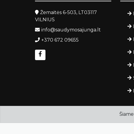
Žemaitės 6-503, LT03117
VILNIUS
info@saudymosajunga.lt
+370 672 09655
Šiame 
Autorinės teisės ©
saudymosajunga.lt
.