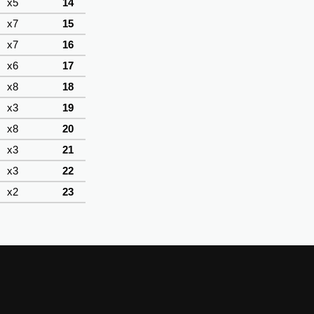
x5
14
x7
15
x7
16
x6
17
x8
18
x3
19
x8
20
x3
21
x3
22
x2
23