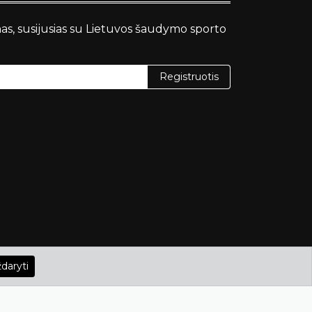
nas, susijusias su Lietuvos šaudymo sporto
Registruotis
daryti
Grafika
HTML Codex