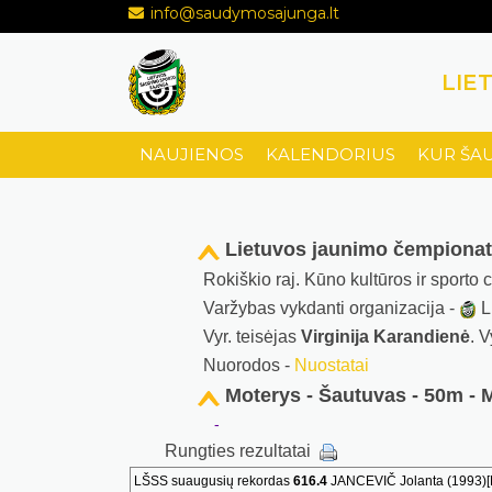
info@saudymosajunga.lt
LIE
NAUJIENOS
KALENDORIUS
KUR ŠA
Lietuvos jaunimo čempiona
Rokiškio raj. Kūno kultūros ir sporto
Varžybas vykdanti organizacija -
L
Vyr. teisėjas
Virginija Karandienė
. V
Nuorodos -
Nuostatai
Moterys - Šautuvas - 50m - 
-
Rungties rezultatai
LŠSS suaugusių rekordas
616.4
JANCEVIČ Jolanta (1993)[P