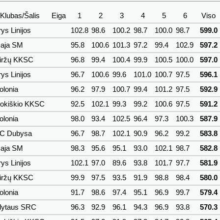
Klubas/Šalis
Eiga
1
2
3
4
5
6
Viso
ys Linijos
102.8
98.6
100.2
98.7
100.0
98.7
599.0
aja SM
95.8
100.6
101.3
97.2
99.4
102.9
597.2
iržų KKSC
96.8
99.4
100.4
99.9
100.5
100.0
597.0
ys Linijos
96.7
100.6
99.6
101.0
100.7
97.5
596.1
olonia
96.2
97.9
100.7
99.4
101.2
97.5
592.9
okiškio KKSC
92.5
102.1
99.3
99.2
100.6
97.5
591.2
olonia
98.0
93.4
102.5
96.4
97.3
100.3
587.9
C Dubysa
96.7
98.7
102.1
90.9
96.2
99.2
583.8
aja SM
98.3
95.6
95.1
93.0
102.1
98.7
582.8
ys Linijos
102.1
97.0
89.6
93.8
101.7
97.7
581.9
iržų KKSC
99.9
97.5
93.5
91.9
98.8
98.4
580.0
olonia
91.7
98.6
97.4
95.1
96.9
99.7
579.4
lytaus SRC
96.3
92.9
96.1
94.3
96.9
93.8
570.3