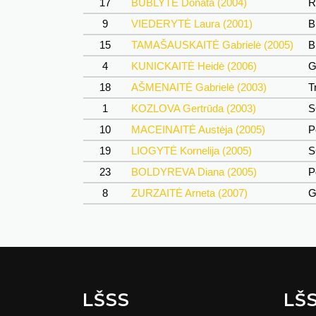
17
BUBLYTĖ Donata (2004)
R
9
VIEDERYTĖ Laura (2001)
B
15
TAMAŠAUSKAITĖ Gabrielė (2005)
B
4
KUNICKAITĖ Heidė (2006)
G
18
AŠMENAITĖ Gabrielė (2003)
T
1
KOZLOVA Gertrūda (2003)
S
10
MACEINAITĖ Austėja (2005)
P
19
LIOGYTĖ Kornelija (2005)
S
23
BOLDYREVA Diana (2005)
P
8
ZURZAITĖ Arneta (2007)
G
LŠSS
LŠ