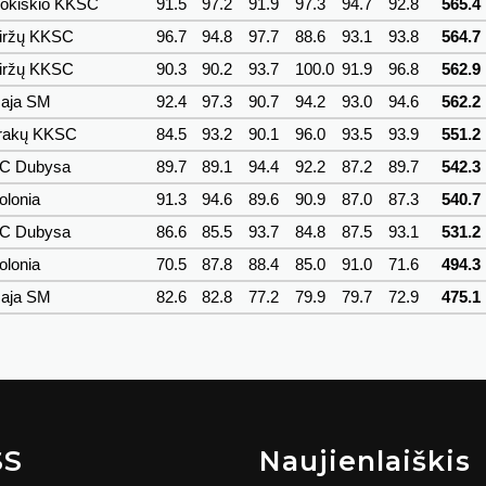
okiškio KKSC
91.5
97.2
91.9
97.3
94.7
92.8
565.4
iržų KKSC
96.7
94.8
97.7
88.6
93.1
93.8
564.7
iržų KKSC
90.3
90.2
93.7
100.0
91.9
96.8
562.9
aja SM
92.4
97.3
90.7
94.2
93.0
94.6
562.2
rakų KKSC
84.5
93.2
90.1
96.0
93.5
93.9
551.2
C Dubysa
89.7
89.1
94.4
92.2
87.2
89.7
542.3
olonia
91.3
94.6
89.6
90.9
87.0
87.3
540.7
C Dubysa
86.6
85.5
93.7
84.8
87.5
93.1
531.2
olonia
70.5
87.8
88.4
85.0
91.0
71.6
494.3
aja SM
82.6
82.8
77.2
79.9
79.7
72.9
475.1
SS
Naujienlaiškis