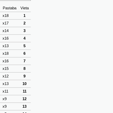
Pastaba
Vieta
x18
1
x17
2
x14
3
x16
4
x13
5
x18
6
x16
7
x15
8
x12
9
x13
10
x11
11
x9
12
x9
13