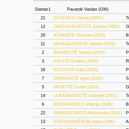
Startas1
Pavardė Vardas (GM)
21
DUŠENKO Valerija (2001)
Tr
12
JANČIULEVIČIŪTĖ Justina (2002)
G
20
AŠAKAITĖ Vilmantė (2002)
B
11
MIKALAUSKAITĖ Vakarė (2005)
Tr
2
BINGELYTĖ Sabina (2004)
P
3
KULYTĖ Evelina (2004)
R
16
KRUTOVA Julija (2003)
P
7
URBONAITĖ Agnė (2002)
S
5
MICKYTĖ Gustė (2004)
G
14
LUKAŠAVIČIŪTĖ Gabrielė (2001)
Tr
6
BONDARENCO Valerija (2005)
B
22
SEMIONOVAITĖ Aleksandra (2001)
P
13
STEPONAVIČIENĖ Agnė (2005)
A