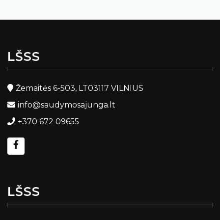
LŠSS
Žemaitės 6-503, LT03117 VILNIUS
info@saudymosajunga.lt
+370 672 09655
LŠSS