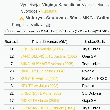
Vyr. teisėjas
Virginija Karandienė
. Vyr. sekretorius
Nuorodos -
Nuostatai
Moterys - Šautuvas - 50m - MKG - Gulint
Rungties rezultatai
LŠSS suaugusių rekordas
616.4
JANCEVIČ Jolanta (1993)[Polonia] 2017-06-04
Startas1
Pavardė Vardas (GM)
Klubas/Šalis
11
DUŠENKO Valerija (2001)
Trys Linijos
12
JANČIULEVIČIŪTĖ Justina (2002)
Gaja SM
7
MIKALAUSKAITĖ Vakarė (2005)
Trys Linijos
23
BINGELYTĖ Sabina (2004)
Polonia
10
KULYTĖ Evelina (2004)
Rokiškio KKSC
8
KRUTOVA Julija (2003)
Polonia
21
URBONAITĖ Agnė (2002)
SC Dubysa
17
MICKYTĖ Gustė (2004)
Gaja SM
13
LUKAŠAVIČIŪTĖ Gabrielė (2001)
Trys Linijos