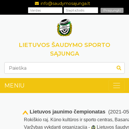
info@saudymosajunga.lt
LIETUVOS ŠAUDYMO SPORTO
SĄJUNGA
MENIU
Lietuvos jaunimo čempionatas
(2021-05
Rokiškio raj. Kūno kultūros ir sporto centras, Basan
Varžybas vykdanti organizacija -
Lietuvos šaudy