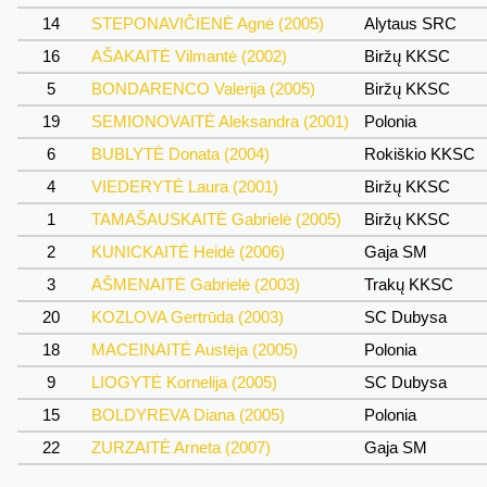
14
STEPONAVIČIENĖ Agnė (2005)
Alytaus SRC
16
AŠAKAITĖ Vilmantė (2002)
Biržų KKSC
5
BONDARENCO Valerija (2005)
Biržų KKSC
19
SEMIONOVAITĖ Aleksandra (2001)
Polonia
6
BUBLYTĖ Donata (2004)
Rokiškio KKSC
4
VIEDERYTĖ Laura (2001)
Biržų KKSC
1
TAMAŠAUSKAITĖ Gabrielė (2005)
Biržų KKSC
2
KUNICKAITĖ Heidė (2006)
Gaja SM
3
AŠMENAITĖ Gabrielė (2003)
Trakų KKSC
20
KOZLOVA Gertrūda (2003)
SC Dubysa
18
MACEINAITĖ Austėja (2005)
Polonia
9
LIOGYTĖ Kornelija (2005)
SC Dubysa
15
BOLDYREVA Diana (2005)
Polonia
22
ZURZAITĖ Arneta (2007)
Gaja SM