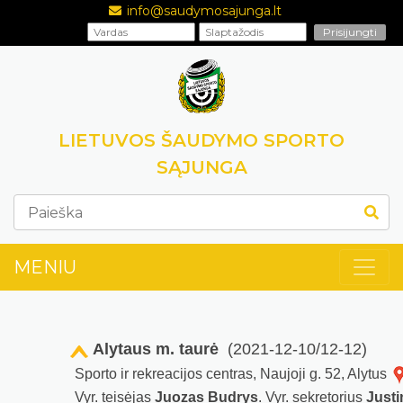
info@saudymosajunga.lt
LIETUVOS ŠAUDYMO SPORTO
SĄJUNGA
MENIU
Alytaus m. taurė
(2021-12-10/12-12)
Sporto ir rekreacijos centras, Naujoji g. 52, Alytus
Vyr. teisėjas
Juozas Budrys
. Vyr. sekretorius
Justi