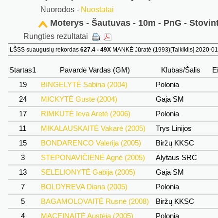
Nuorodos -
Nuostatai
Moterys - Šautuvas - 10m - PnG - Stovint
Rungties rezultatai
LŠSS suaugusių rekordas
627.4 - 49X
MANKĖ Jūratė (1993)[Taikiklis] 2020-01
Startas1
Pavardė Vardas (GM)
Klubas/Šalis
E
19
BINGELYTĖ Sabina (2004)
Polonia
24
MICKYTĖ Gustė (2004)
Gaja SM
17
RIMKUTĖ Ieva Aretė (2006)
Polonia
11
MIKALAUSKAITĖ Vakarė (2005)
Trys Linijos
15
BONDARENCO Valerija (2005)
Biržų KKSC
3
STEPONAVIČIENĖ Agnė (2005)
Alytaus SRC
13
SELELIONYTĖ Gabija (2005)
Gaja SM
7
BOLDYREVA Diana (2005)
Polonia
5
BAGAMOLOVAITĖ Rusnė (2008)
Biržų KKSC
4
MACEINAITĖ Austėja (2005)
Polonia