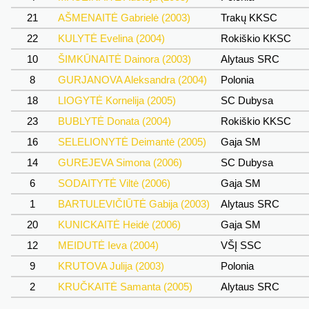
21
AŠMENAITĖ Gabrielė (2003)
Trakų KKSC
22
KULYTĖ Evelina (2004)
Rokiškio KKSC
10
ŠIMKŪNAITĖ Dainora (2003)
Alytaus SRC
8
GURJANOVA Aleksandra (2004)
Polonia
18
LIOGYTĖ Kornelija (2005)
SC Dubysa
23
BUBLYTĖ Donata (2004)
Rokiškio KKSC
16
SELELIONYTĖ Deimantė (2005)
Gaja SM
14
GUREJEVA Simona (2006)
SC Dubysa
6
SODAITYTĖ Viltė (2006)
Gaja SM
1
BARTULEVIČIŪTĖ Gabija (2003)
Alytaus SRC
20
KUNICKAITĖ Heidė (2006)
Gaja SM
12
MEIDUTĖ Ieva (2004)
VŠĮ SSC
9
KRUTOVA Julija (2003)
Polonia
2
KRUČKAITĖ Samanta (2005)
Alytaus SRC