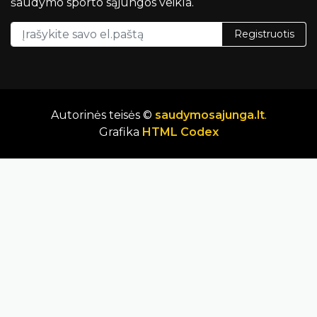
šaudymo sporto sąjungos veikla.
Registruotis
Autorinės teisės ©
saudymosajunga.lt
.
Grafika
HTML Codex