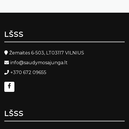
LŠSS
Žemaitės 6-503, LT03117 VILNIUS
info@saudymosajunga.lt
+370 672 09655
LŠSS