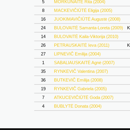
5
MORKŪNAITĖ Rita (2004)
8
MACKEVIČIŪTĖ Eligija (2005)
16
JUOKIMAVIČIŪTĖ Augustė (2008)
24
BULOVAITĖ Samanta-Loreta (2009)
K
14
BULOVAITĖ Kaila-Viktorija (2010)
26
PETRAUSKAITĖ Ieva (2011)
K
27
LIPNEVIČ Emilija (2004)
1
SABALIAUSKAITĖ Agnė (2007)
35
RYNKEVIČ Valentina (2007)
36
BUTKEVIČ Emilija (2008)
19
RYNKEVIČ Gabriela (2005)
7
ATKUCEVIČIŪTĖ Goda (2007)
4
BUBLYTĖ Donata (2004)