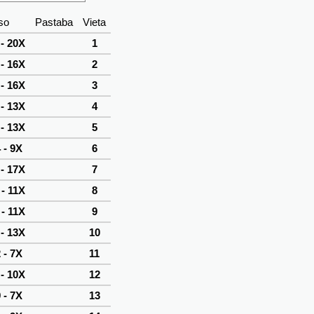
so
Pastaba
Vieta
 - 20X
1
 - 16X
2
 - 16X
3
 - 13X
4
 - 13X
5
 - 9X
6
 - 17X
7
 - 11X
8
 - 11X
9
 - 13X
10
 - 7X
11
 - 10X
12
 - 7X
13