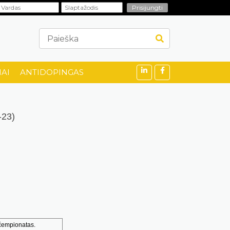
AI
ANTIDOPINGAS
-23)
 čempionatas.