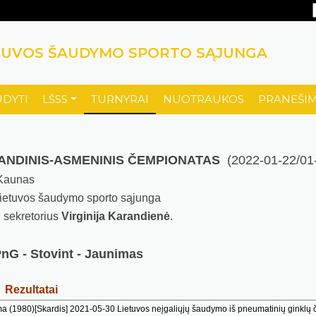
TUVOS ŠAUDYMO SPORTO SĄJUNGA
UDYTI
LŠSS
TURNYRAI
NUOTRAUKOS
PRANEŠIM
MANDINIS-ASMENINIS ČEMPIONATAS
(2022-01-22/01
 Kaunas
ietuvos šaudymo sporto sąjunga
r. sekretorius
Virginija Karandienė
.
PnG - Stovint - Jaunimas
Rezultatai
1980)[Skardis] 2021-05-30 Lietuvos neįgaliųjų šaudymo iš pneumatinių ginklų