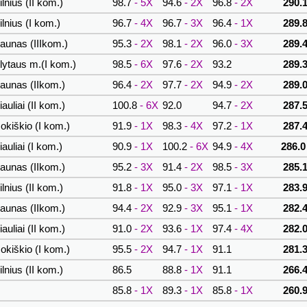
lnius (II kom.)
98.7
- 5X
94.6
- 2X
96.8
- 2X
290.1
lnius (I kom.)
96.7
- 4X
96.7
- 3X
96.4
- 1X
289.8
aunas (IIIkom.)
95.3
- 2X
98.1
- 2X
96.0
- 3X
289.4
lytaus m.(I kom.)
98.5
- 6X
97.6
- 2X
93.2
289.3
aunas (IIkom.)
96.4
- 2X
97.7
- 2X
94.9
- 2X
289.0
auliai (II kom.)
100.8
- 6X
92.0
94.7
- 2X
287.5
okiškio (I kom.)
91.9
- 1X
98.3
- 4X
97.2
- 1X
287.4
auliai (I kom.)
90.9
- 1X
100.2
- 6X
94.9
- 4X
286.0
aunas (IIkom.)
95.2
- 3X
91.4
- 2X
98.5
- 3X
285.1
lnius (II kom.)
91.8
- 1X
95.0
- 3X
97.1
- 1X
283.9
aunas (IIkom.)
94.4
- 2X
92.9
- 3X
95.1
- 1X
282.4
auliai (II kom.)
91.0
- 2X
93.6
- 1X
97.4
- 4X
282.0
okiškio (I kom.)
95.5
- 2X
94.7
- 1X
91.1
281.3
lnius (II kom.)
86.5
88.8
- 1X
91.1
266.4
85.8
- 1X
89.3
- 1X
85.8
- 1X
260.9