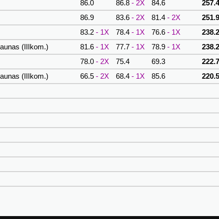
86.0
86.8
- 2X
84.6
257.4
86.9
83.6
- 2X
81.4
- 2X
251.9
83.2
- 1X
78.4
- 1X
76.6
- 1X
238.2
aunas (IIIkom.)
81.6
- 1X
77.7
- 1X
78.9
- 1X
238.2
78.0
- 2X
75.4
69.3
222.7
aunas (IIIkom.)
66.5
- 2X
68.4
- 1X
85.6
220.5