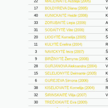
22
MACEINAITĖ Austėja (2005)
Vi
17
BOLDYREVA Diana (2005)
Vi
40
KUNICKAITĖ Heidė (2006)
K
33
ZORUBAITĖ Liepa (2006)
A
31
SODAITYTĖ Viltė (2006)
K
20
LIOGYTĖ Kornelija (2005)
Ši
11
KULYTĖ Evelina (2004)
R
3
NAVICKYTĖ Ieva (2007)
Ši
9
BIRŽINYTĖ Žemyna (2008)
K
28
GURJANOVA Aleksandra (2004)
Vi
15
SELELIONYTĖ Deimantė (2005)
K
6
GUREJEVA Simona (2006)
Ši
38
KISELIOVAITĖ Kornelija (2004)
R
32
ŠIRINSKAITĖ Vilija (2007)
Vi
30
TREČIOKAITĖ Eva (2009)