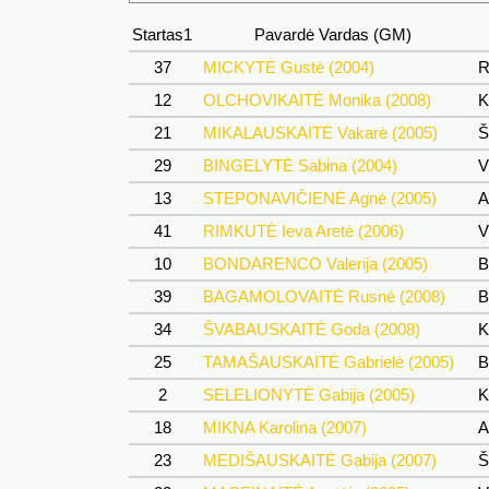
Startas1
Pavardė Vardas (GM)
37
MICKYTĖ Gustė (2004)
R
12
OLCHOVIKAITĖ Monika (2008)
K
21
MIKALAUSKAITĖ Vakarė (2005)
Ši
29
BINGELYTĖ Sabina (2004)
Vi
13
STEPONAVIČIENĖ Agnė (2005)
A
41
RIMKUTĖ Ieva Aretė (2006)
Vi
10
BONDARENCO Valerija (2005)
Bi
39
BAGAMOLOVAITĖ Rusnė (2008)
Bi
34
ŠVABAUSKAITĖ Goda (2008)
K
25
TAMAŠAUSKAITĖ Gabrielė (2005)
Bi
2
SELELIONYTĖ Gabija (2005)
K
18
MIKNA Karolina (2007)
A
23
MEDIŠAUSKAITĖ Gabija (2007)
Ši