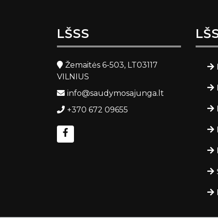
LŠSS
LŠ
Žemaitės 6-503, LT03117
VILNIUS
info@saudymosajunga.lt
+370 672 09655