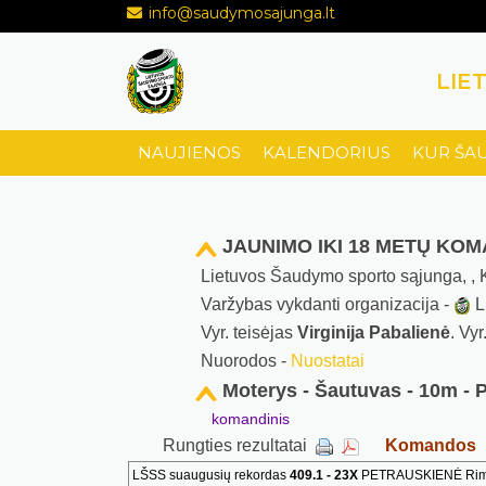
info@saudymosajunga.lt
LIE
NAUJIENOS
KALENDORIUS
KUR ŠA
JAUNIMO IKI 18 METŲ KO
Lietuvos Šaudymo sporto sąjunga, ,
Varžybas vykdanti organizacija -
L
Vyr. teisėjas
Virginija Pabalienė
. Vy
Nuorodos -
Nuostatai
Moterys - Šautuvas - 10m - 
komandinis
Rungties rezultatai
Komandos
LŠSS suaugusių rekordas
409.1 - 23X
PETRAUSKIENĖ Rima (