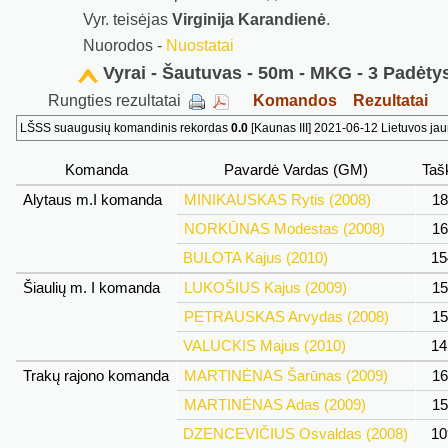
Vyr. teisėjas
Virginija Karandienė
.
Nuorodos -
Nuostatai
Vyrai - Šautuvas - 50m - MKG - 3 Padėtys
Rungties rezultatai
Komandos
Rezultatai
LŠSS suaugusių komandinis rekordas
0.0
[Kaunas III] 2021-06-12 Lietuvos j
Komanda
Pavardė Vardas (GM)
Taš
Alytaus m.I komanda
MINIKAUSKAS Rytis (2008)
1
NORKŪNAS Modestas (2008)
1
BULOTA Kajus (2010)
1
Šiaulių m. I komanda
LUKOŠIUS Kajus (2009)
1
PETRAUSKAS Arvydas (2008)
1
VALUCKIS Majus (2010)
1
Trakų rajono komanda
MARTINĖNAS Šarūnas (2009)
1
MARTINĖNAS Adas (2009)
1
DZENCEVIČIUS Osvaldas (2008)
1