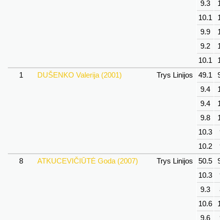
9.3
10.1
9.9
9.2
10.1
1
DUŠENKO Valerija (2001)
Trys Linijos
49.1
9.4
9.4
9.8
10.3
10.2
8
ATKUCEVIČIŪTĖ Goda (2007)
Trys Linijos
50.5
10.3
9.3
10.6
9.6