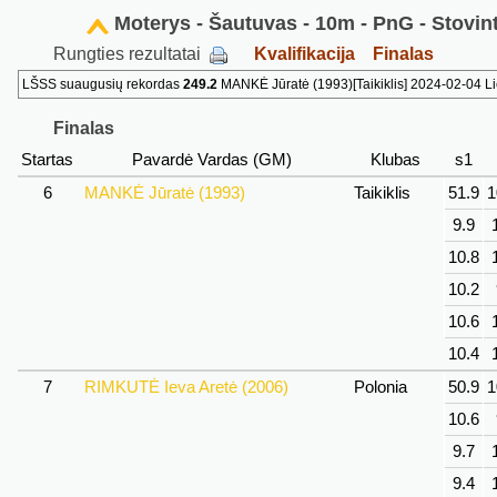
Moterys - Šautuvas - 10m - PnG - Stovin
Rungties rezultatai
Kvalifikacija
Finalas
LŠSS suaugusių rekordas
249.2
MANKĖ Jūratė (1993)[Taikiklis] 2024-02-04 
Finalas
Startas
Pavardė Vardas (GM)
Klubas
s1
6
MANKĖ Jūratė (1993)
Taikiklis
51.9
1
9.9
10.8
10.2
10.6
10.4
7
RIMKUTĖ Ieva Aretė (2006)
Polonia
50.9
1
10.6
9.7
9.4