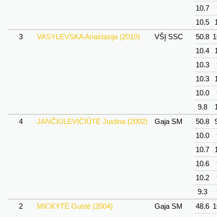
10.7
10.5
3
VASYLEVSKA Anastasija (2010)
VŠĮ SSC
50.8
1
10.4
10.3
10.3
10.0
9.8
4
JANČIULEVIČIŪTĖ Justina (2002)
Gaja SM
50.8
10.0
10.7
10.6
10.2
9.3
2
MICKYTĖ Gustė (2004)
Gaja SM
48.6
1