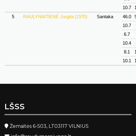
10.7
5
RAULYNAITIENĖ Jurgita (1970)
Santaka
46.0
10.7
6.7
10.4
8.1
10.1
LŠSS
Žemaitės 6-503, LT03117 VILNIUS