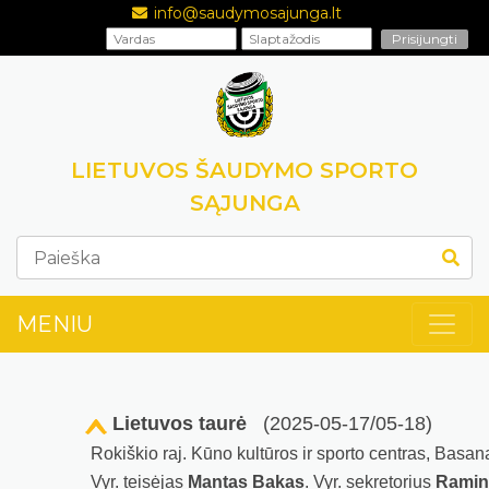
info@saudymosajunga.lt
LIETUVOS ŠAUDYMO SPORTO
SĄJUNGA
MENIU
Lietuvos taurė
(2025-05-17/05-18)
Rokiškio raj. Kūno kultūros ir sporto centras, Basan
Vyr. teisėjas
Mantas Bakas
. Vyr. sekretorius
Ramint