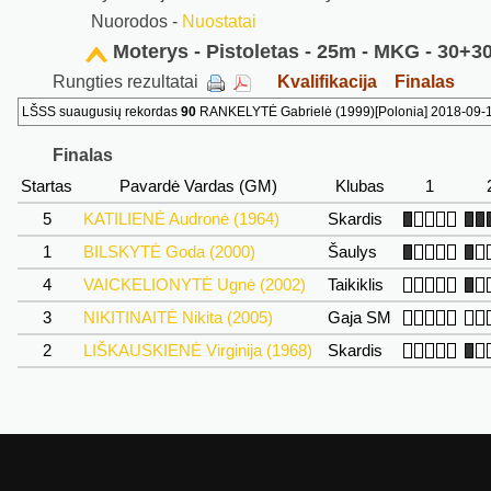
Nuorodos -
Nuostatai
Moterys - Pistoletas - 25m - MKG - 30+3
Rungties rezultatai
Kvalifikacija
Finalas
LŠSS suaugusių rekordas
90
RANKELYTĖ Gabrielė (1999)[Polonia] 2018-09-1
Finalas
Startas
Pavardė Vardas (GM)
Klubas
1
5
KATILIENĖ Audronė (1964)
Skardis
1
BILSKYTĖ Goda (2000)
Šaulys
4
VAICKELIONYTĖ Ugnė (2002)
Taikiklis
3
NIKITINAITĖ Nikita (2005)
Gaja SM
2
LIŠKAUSKIENĖ Virginija (1968)
Skardis