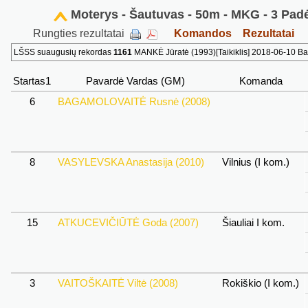
Moterys - Šautuvas - 50m - MKG - 3 Padė
Rungties rezultatai
Komandos
Rezultatai
LŠSS suaugusių rekordas
1161
MANKĖ Jūratė (1993)[Taikiklis] 2018-06-10 Bal
Startas1
Pavardė Vardas (GM)
Komanda
6
BAGAMOLOVAITĖ Rusnė (2008)
8
VASYLEVSKA Anastasija (2010)
Vilnius (I kom.)
15
ATKUCEVIČIŪTĖ Goda (2007)
Šiauliai I kom.
3
VAITOŠKAITĖ Viltė (2008)
Rokiškio (I kom.)