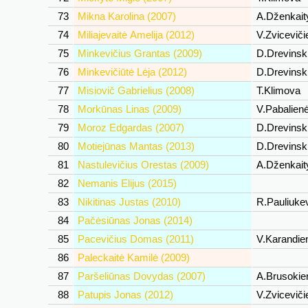
73
Mikna Karolina (2007)
A.Dženkait
74
Miliajevaitė Amelija (2012)
V.Zvicevič
75
Minkevičius Grantas (2009)
D.Drevinsk
76
Minkevičiūtė Lėja (2012)
D.Drevinsk
77
Misiovič Gabrielius (2008)
T.Klimova
78
Morkūnas Linas (2009)
V.Pabalien
79
Moroz Edgardas (2007)
D.Drevinsk
80
Motiejūnas Mantas (2013)
D.Drevinsk
81
Nastulevičius Orestas (2009)
A.Dženkait
82
Nemanis Elijus (2015)
83
Nikitinas Justas (2010)
R.Pauliuke
84
Pačėsiūnas Jonas (2014)
85
Pacevičius Domas (2011)
V.Karandi
86
Paleckaitė Kamilė (2009)
87
Paršeliūnas Dovydas (2007)
A.Brusoki
88
Patupis Jonas (2012)
V.Zvicevič