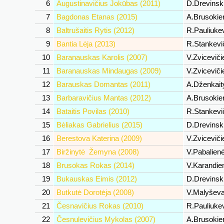
6
Augustinavičius Jokūbas (2011)
D.Drevinsk
7
Bagdonas Etanas (2015)
A.Brusoki
8
Baltrušaitis Rytis (2012)
R.Pauliuke
9
Bantia Lėja (2013)
R.Stankevi
10
Baranauskas Karolis (2007)
V.Zvicevič
11
Baranauskas Mindaugas (2009)
V.Zvicevič
12
Barauskas Domantas (2011)
A.Dženkait
13
Barbaravičius Mantas (2012)
A.Brusoki
14
Bataitis Povilas (2010)
R.Stankevi
15
Bėliakas Gabrielius (2015)
D.Drevinsk
16
Berestova Katerina (2009)
V.Zvicevič
17
Biržinytė Žemyna (2008)
V.Pabalien
18
Brusokas Rokas (2014)
V.Karandi
19
Bukauskas Eimis (2012)
D.Drevinsk
20
Butkutė Dorotėja (2008)
V.Malyšev
21
Česnavičius Rokas (2010)
R.Pauliuke
22
Česnulevičius Mykolas (2007)
A.Brusoki