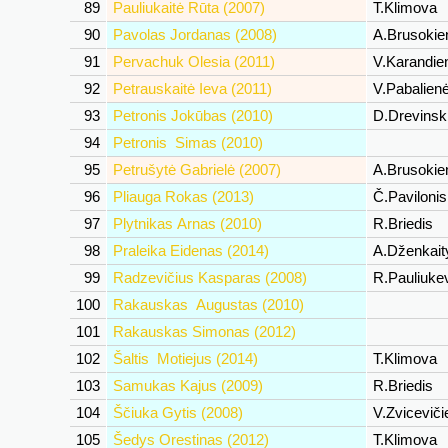
89
Pauliukaitė Rūta (2007)
T.Klimova
90
Pavolas Jordanas (2008)
A.Brusoki
91
Pervachuk Olesia (2011)
V.Karandi
92
Petrauskaitė Ieva (2011)
V.Pabalien
93
Petronis Jokūbas (2010)
D.Drevinsk
94
Petronis Simas (2010)
95
Petrušytė Gabrielė (2007)
A.Brusoki
96
Pliauga Rokas (2013)
Č.Paviloni
97
Plytnikas Arnas (2010)
R.Briedis
98
Praleika Eidenas (2014)
A.Dženkait
99
Radzevičius Kasparas (2008)
R.Pauliuke
100
Rakauskas Augustas (2010)
101
Rakauskas Simonas (2012)
102
Šaltis Motiejus (2014)
T.Klimova
103
Samukas Kajus (2009)
R.Briedis
104
Ščiuka Gytis (2008)
V.Zvicevič
105
Šedys Orestinas (2012)
T.Klimova