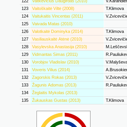
122
Vaitkevičius Daugirdas (2010)
V.Karandi
123
Vaitoškaitė Viltė (2008)
T.Klimova
124
Vaitukaitis Vincentas (2011)
V.Zvicevič
125
Vaivada Matas (2010)
126
Valotkaitė Dominyka (2014)
T.Klimova
127
Vasiliauskaitė Atėnė (2010)
V.Zvicevič
128
Vasylevska Anastasija (2010)
M.Leščevs
129
Vidmantas Simas (2011)
R.Pauliuke
130
Vorobjov Vladislav (2010)
V.Malyšev
131
Voveris Vilius (2014)
A.Brusoki
132
Zagorskis Rokas (2013)
V.Zvicevič
133
Žagunis Adomas (2013)
R.Pauliuke
134
Žėglaitis Mykolas (2013)
135
Žukauskas Gustas (2013)
T.Klimova