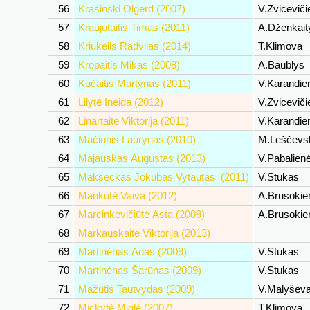
56
Krasinski Olgerd (2007)
V.Zvicevič
57
Kraujutaitis Timas (2011)
A.Dženkait
58
Kriukelis Radvilas (2014)
T.Klimova
59
Kropaitis Mikas (2008)
A.Baublys
60
Kučaitis Martynas (2011)
V.Karandi
61
Lilytė Ineida (2012)
V.Zvicevič
62
Linartaitė Viktorija (2011)
V.Karandi
63
Mačionis Laurynas (2010)
M.Leščevs
64
Majauskas Augustas (2013)
V.Pabalien
65
Makšeckas Jokūbas Vytautas (2011)
V.Stukas
66
Mankutė Vaiva (2012)
A.Brusoki
67
Marcinkevičiūtė Asta (2009)
A.Brusoki
68
Markauskaitė Viktorija (2013)
69
Martinėnas Adas (2009)
V.Stukas
70
Martinėnas Šarūnas (2009)
V.Stukas
71
Mažutis Tautvydas (2009)
V.Malyšev
72
Mickytė Miglė (2007)
T.Klimova