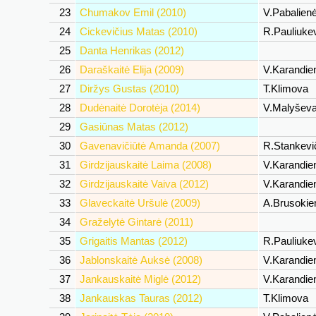
23
Chumakov Emil (2010)
V.Pabalien
24
Cickevičius Matas (2010)
R.Pauliuke
25
Danta Henrikas (2012)
26
Daraškaitė Elija (2009)
V.Karandi
27
Diržys Gustas (2010)
T.Klimova
28
Dudėnaitė Dorotėja (2014)
V.Malyšev
29
Gasiūnas Matas (2012)
30
Gavenavičiūtė Amanda (2007)
R.Stankevi
31
Girdzijauskaitė Laima (2008)
V.Karandi
32
Girdzijauskaitė Vaiva (2012)
V.Karandi
33
Glaveckaitė Uršulė (2009)
A.Brusoki
34
Graželytė Gintarė (2011)
35
Grigaitis Mantas (2012)
R.Pauliuke
36
Jablonskaitė Auksė (2008)
V.Karandi
37
Jankauskaitė Miglė (2012)
V.Karandi
38
Jankauskas Tauras (2012)
T.Klimova