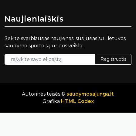
Naujienlaiškis
Sekite svarbiausias naujienas, susijusias su Lietuvos
šaudymo sporto sąjungos veikla.
Registruotis
Autorinės teisės ©
saudymosajunga.lt
.
Grafika
HTML Codex