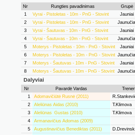
Nr
Rungties pavadinimas
Grupė
1
Vyrai - Pistoletas - 10m - PnG - Stovint
Jauniai
2
Vyrai - Pistoletas - 10m - PnG - Stovint
Jaunuči
3
Vyrai - Šautuvas - 10m - PnG - Stovint
Jauniai
4
Vyrai - Šautuvas - 10m - PnG - Stovint
Jaunuči
5
Moterys - Pistoletas - 10m - PnG - Stovint
Jauniai
6
Moterys - Pistoletas - 10m - PnG - Stovint
Jaunuči
7
Moterys - Šautuvas - 10m - PnG - Stovint
Jauniai
8
Moterys - Šautuvas - 10m - PnG - Stovint
Jaunuči
Dalyviai
Nr
Pavardė Vardas
Trener
1
Adomavičiūtė Rusnė (2011)
R.Stankevi
2
Aleliūnas Aidas (2010)
T.Klimova
3
Aleliūnas Gustas (2010)
T.Klimova
4
Armanavičius Adomas (2009)
5
Augustinavičius Benediktas (2011)
D.Drevinsk