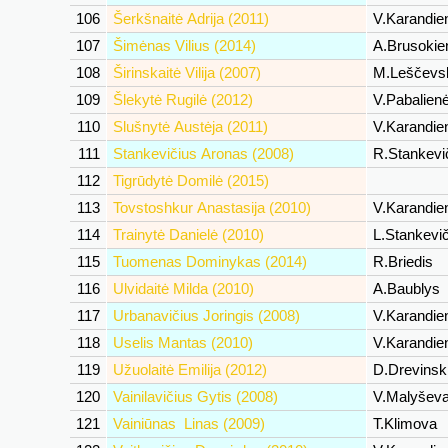
106
Šerkšnaitė Adrija (2011)
V.Karandi
107
Šimėnas Vilius (2014)
A.Brusoki
108
Širinskaitė Vilija (2007)
M.Leščevs
109
Šlekytė Rugilė (2012)
V.Pabalien
110
Slušnytė Austėja (2011)
V.Karandi
111
Stankevičius Aronas (2008)
R.Stankevi
112
Tigrūdytė Domilė (2015)
113
Tovstoshkur Anastasija (2010)
V.Karandi
114
Trainytė Danielė (2010)
L.Stankevi
115
Tuomenas Dominykas (2014)
R.Briedis
116
Ulvidaitė Milda (2010)
A.Baublys
117
Urbanavičius Joringis (2008)
V.Karandi
118
Uselis Mantas (2010)
V.Karandi
119
Užuolaitė Emilija (2012)
D.Drevinsk
120
Vainilavičius Gytis (2008)
V.Malyšev
121
Vainiūnas Linas (2009)
T.Klimova