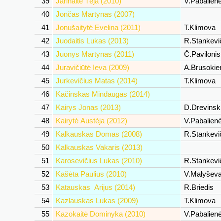
39
Jarinaitė Tėja (2010)
V.Pabalien
40
Jončas Martynas (2007)
41
Jonušaitytė Evelina (2011)
T.Klimova
42
Juodaitis Lukas (2013)
R.Stankevi
43
Juonys Martynas (2011)
Č.Paviloni
44
Juravičiūtė Ieva (2009)
A.Brusoki
45
Jurkevičius Matas (2014)
T.Klimova
46
Kačinskas Mindaugas (2014)
47
Kairys Jonas (2013)
D.Drevinsk
48
Kairytė Austėja (2012)
V.Pabalien
49
Kalkauskas Domas (2008)
R.Stankevi
50
Kalkauskas Vakaris (2013)
51
Karosevičius Lukas (2010)
R.Stankevi
52
Kašėta Paulius (2010)
V.Malyšev
53
Katauskas Arijus (2014)
R.Briedis
54
Kazlauskas Lukas (2009)
T.Klimova
55
Kazokaitė Dominyka (2010)
V.Pabalien