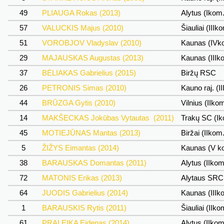
49
PLIAUGA Rokas (2013)
Alytus (Ikom
57
VALUCKIS Majus (2010)
Šiauliai (IIIk
51
VOROBJOV Vladyslav (2010)
Kaunas (IVk
29
MAJAUSKAS Augustas (2013)
Kaunas (IIIk
37
BĖLIAKAS Gabrielius (2015)
Biržų RSC
26
PETRONIS Simas (2010)
Kauno raj. (I
44
BRŪZGA Gytis (2010)
Vilnius (IIko
14
MAKŠECKAS Jokūbas Vytautas (2011)
Trakų SC (I
45
MOTIEJŪNAS Mantas (2013)
Biržai (IIkom
5
ŽIŽYS Eimantas (2014)
Kaunas (V k
38
BARAUSKAS Domantas (2011)
Alytus (IIko
72
MATONIS Erikas (2013)
Alytaus SR
64
JUODIS Gabrielius (2014)
Kaunas (IIIk
1
BARAUSKIS Rytis (2011)
Šiauliai (IIko
61
PRALEIKA Eidenas (2014)
Alytus (IIko