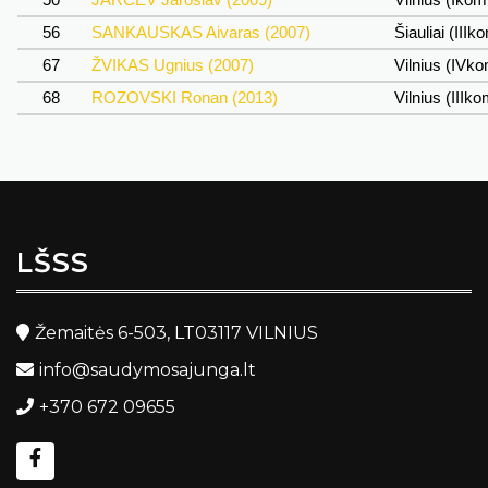
56
SANKAUSKAS Aivaras (2007)
Šiauliai (IIIk
67
ŽVIKAS Ugnius (2007)
Vilnius (IVk
68
ROZOVSKI Ronan (2013)
Vilnius (IIIk
LŠSS
Žemaitės 6-503, LT03117 VILNIUS
info@saudymosajunga.lt
+370 672 09655