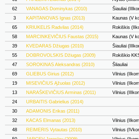
62
VANAGAS Dominykas (2010)
Šiauliai (IIIk
3
KAPITANOVAS Ignas (2013)
Kaunas (V k
65
KRIUKELIS Radvilas (2014)
Rokiškis (II
58
MARCINKEVIČIUS Faustas (2015)
Kaunas (V k
39
KVEDARAS Džiugas (2010)
Šiauliai (IIIk
55
DOBROVOLSKIS Džiugas (2009)
Rokiškio K
47
SOROKINAS Aleksandras (2010)
Šliauliai
69
GLIEBUS Girius (2012)
Vilnius (IIko
19
MISEVIČIUS Ąžuolas (2012)
Vilnius (IIko
13
NARAŠKEVIČIUS Arminas (2011)
Vilnius (IIIk
24
URBAITIS Gabrielius (2014)
30
ADAMONIS Erikas (2011)
32
KACAS Elmanas (2013)
Vilnius (IIko
48
REIMERIS Vytautas (2010)
Vilnius (IVk
50
JARCEV Jaroslav (2009)
Vilnius (Ikom