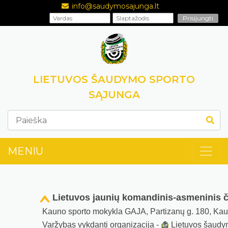
info@saudymosajunga.lt
LIETUVOS ŠAUDYMO SPORTO
SĄJUNGA
MENIU
Lietuvos jaunių komandinis-asmeninis 
Kauno sporto mokykla GAJA, Partizanų g. 180, Ka
Varžybas vykdanti organizacija -
Lietuvos šaudy