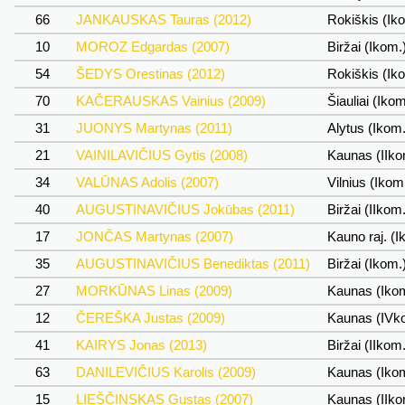
66
JANKAUSKAS Tauras (2012)
Rokiškis (Ik
10
MOROZ Edgardas (2007)
Biržai (Ikom.
54
ŠEDYS Orestinas (2012)
Rokiškis (Ik
70
KAČERAUSKAS Vainius (2009)
Šiauliai (Iko
31
JUONYS Martynas (2011)
Alytus (Ikom
21
VAINILAVIČIUS Gytis (2008)
Kaunas (IIk
34
VALŪNAS Adolis (2007)
Vilnius (Ikom
40
AUGUSTINAVIČIUS Jokūbas (2011)
Biržai (IIkom
17
JONČAS Martynas (2007)
Kauno raj. (
35
AUGUSTINAVIČIUS Benediktas (2011)
Biržai (Ikom.
27
MORKŪNAS Linas (2009)
Kaunas (Iko
12
ČEREŠKA Justas (2009)
Kaunas (IVk
41
KAIRYS Jonas (2013)
Biržai (IIkom
63
DANILEVIČIUS Karolis (2009)
Kaunas (Iko
15
LIEŠČINSKAS Gustas (2007)
Kaunas (IIk