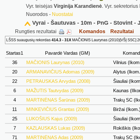
Vyr. teisėjas
Virginija Karandienė
. Vyr. sekretorius
Nuorodos -
Nuostatai
Vyrai - Šautuvas - 10m - PnG - Stovint - 
Rungties rezultatai
Komandos
Rezultatai
LŠSS suaugusių rekordas
414.3 - 31X
MAČIONIS Laurynas (2010)[VŠĮ SSC] 20
Startas1
Pavardė Vardas (GM)
Koman
36
MAČIONIS Laurynas (2010)
Vilnius (Ikom
20
ARMANAVIČIUS Adomas (2009)
Alytus (Ikom
22
PETRAUSKAS Arvydas (2008)
Šiauliai (Iko
6
MAŽUTIS Tautvydas (2009)
Kaunas (IIk
4
MARTINĖNAS Šarūnas (2009)
Trakų SC (I
11
MINKEVIČIUS Grantas (2009)
Biržai (Ikom.
25
LUKOŠIUS Kajus (2009)
Šiauliai (Iko
7
KAZLAUSKAS Lukas (2009)
Rokiškis (Ik
71
MARTINĖNAS Adas (2009)
Trakų SC (I