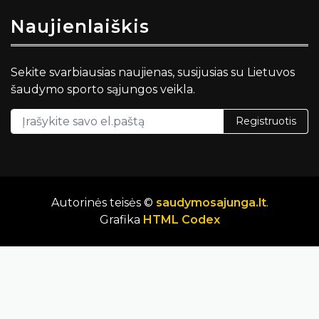
Naujienlaiškis
Sekite svarbiausias naujienas, susijusias su Lietuvos
šaudymo sporto sąjungos veikla.
Registruotis
Autorinės teisės ©
saudymosajunga.lt
.
Grafika
HTML Codex