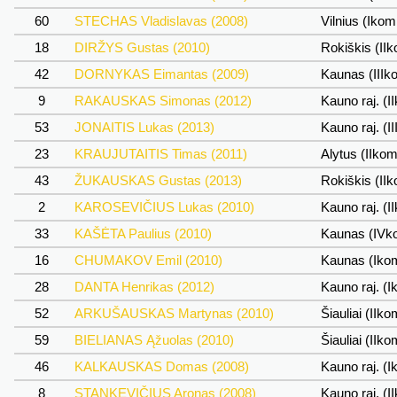
60
STECHAS Vladislavas (2008)
Vilnius (Ikom
18
DIRŽYS Gustas (2010)
Rokiškis (II
42
DORNYKAS Eimantas (2009)
Kaunas (IIIk
9
RAKAUSKAS Simonas (2012)
Kauno raj. (I
53
JONAITIS Lukas (2013)
Kauno raj. (I
23
KRAUJUTAITIS Timas (2011)
Alytus (IIko
43
ŽUKAUSKAS Gustas (2013)
Rokiškis (II
2
KAROSEVIČIUS Lukas (2010)
Kauno raj. (I
33
KAŠĖTA Paulius (2010)
Kaunas (IVk
16
CHUMAKOV Emil (2010)
Kaunas (Iko
28
DANTA Henrikas (2012)
Kauno raj. (
52
ARKUŠAUSKAS Martynas (2010)
Šiauliai (IIko
59
BIELIANAS Ąžuolas (2010)
Šiauliai (IIko
46
KALKAUSKAS Domas (2008)
Kauno raj. (
8
STANKEVIČIUS Aronas (2008)
Kauno raj. (I