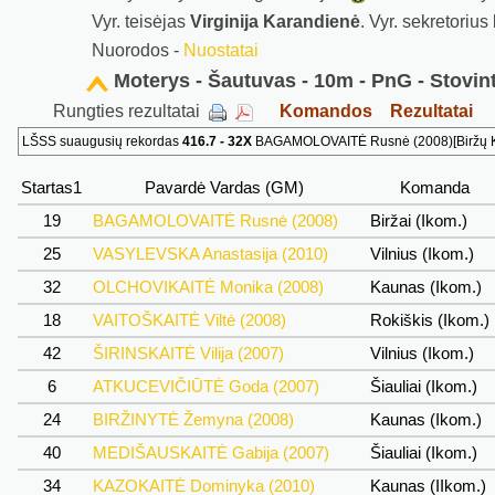
Vyr. teisėjas
Virginija Karandienė
. Vyr. sekretorius
Nuorodos -
Nuostatai
Moterys - Šautuvas - 10m - PnG - Stovint
Rungties rezultatai
Komandos
Rezultatai
LŠSS suaugusių rekordas
416.7 - 32X
BAGAMOLOVAITĖ Rusnė (2008)[Biržų KK
Startas1
Pavardė Vardas (GM)
Komanda
19
BAGAMOLOVAITĖ Rusnė (2008)
Biržai (Ikom.)
25
VASYLEVSKA Anastasija (2010)
Vilnius (Ikom.)
32
OLCHOVIKAITĖ Monika (2008)
Kaunas (Ikom.)
18
VAITOŠKAITĖ Viltė (2008)
Rokiškis (Ikom.)
42
ŠIRINSKAITĖ Vilija (2007)
Vilnius (Ikom.)
6
ATKUCEVIČIŪTĖ Goda (2007)
Šiauliai (Ikom.)
24
BIRŽINYTĖ Žemyna (2008)
Kaunas (Ikom.)
40
MEDIŠAUSKAITĖ Gabija (2007)
Šiauliai (Ikom.)
34
KAZOKAITĖ Dominyka (2010)
Kaunas (IIkom.)