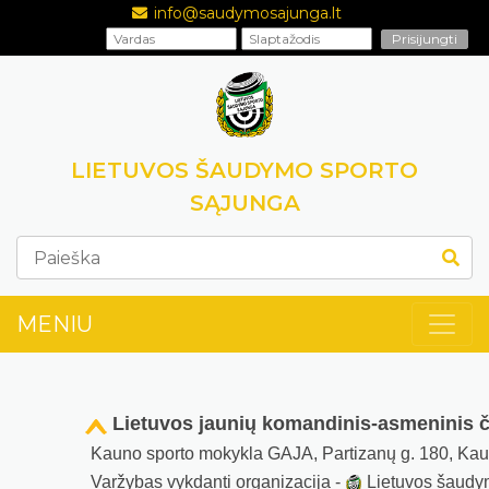
info@saudymosajunga.lt
LIETUVOS ŠAUDYMO SPORTO
SĄJUNGA
MENIU
Lietuvos jaunių komandinis-asmeninis 
Kauno sporto mokykla GAJA, Partizanų g. 180, Ka
Varžybas vykdanti organizacija -
Lietuvos šaudy