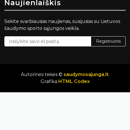
Naujienlaiškis
Sekite svarbiausias naujienas, susijusias su Lietuvos
šaudymo sporto sąjungos veikla.
Registruotis
Autorinės teisės ©
saudymosajunga.lt
.
Grafika
HTML Codex