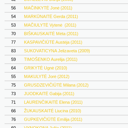
56
MAČINKYTĖ Jonė (2011)
54
MARKŪNAITĖ Gerda (2011)
53
MAČIULYTĖ Vytenė (2011)
70
BIŠKAUSKAITĖ Mėta (2011)
77
KASPAVIČIŪTĖ Austėja (2011)
83
SUKOVATICYNA Jelizaveta (2009)
59
TIMOŠENKO Aurelija (2011)
64
GRIKYTĖ Ugnė (2010)
55
MAKULYTĖ Jorė (2012)
75
GRUSDZEVIČIŪTĖ Milana (2012)
73
JUODKAITĖ Gabija (2011)
71
LAURENČIKAITĖ Elena (2011)
66
ŽUKAUSKAITĖ Liucina (2010)
76
GUPKEVIČIŪTĖ Emilija (2011)
60
VYNOKONA Julija (2011)