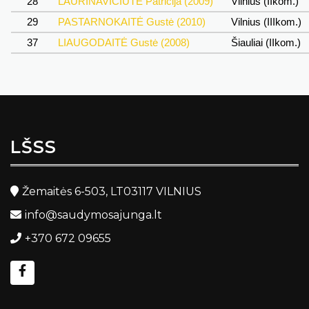
28
LAURINAVIČIŪTĖ Patricija (2009)
Vilnius (IIkom.)
29
PASTARNOKAITĖ Gustė (2010)
Vilnius (IIIkom.)
37
LIAUGODAITĖ Gustė (2008)
Šiauliai (IIkom.)
LŠSS
Žemaitės 6-503, LT03117 VILNIUS
info@saudymosajunga.lt
+370 672 09655