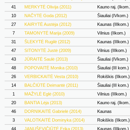
41
MERKYTĖ Olivija (2011)
Kauno raj. (Ikom
10
NAČYTĖ Goda (2012)
Šiauliai (IVkom.)
27
KAIRYTĖ Austėja (2012)
Kaunas (IIIkom.)
7
TAMONYTĖ Marija (2009)
Vilnius (IIkom.)
31
ŠLEKYTĖ Rugilė (2012)
Kaunas (IIIkom.)
47
SITONYTĖ Justė (2009)
Vilnius (IIIkom.)
43
JŪRAITĖ Saulė (2013)
Šiauliai (IVkom.)
48
POPOVAITĖ Monika (2010)
Šiauliai (III kom.)
26
VERBICKAITĖ Vesta (2010)
Rokiškis (IIkom.
14
BALČIŪTĖ Deimantė (2011)
Šiauliai (III kom.)
1
MAŽYLĖ Eglė (2010)
Vilnius (IIIkom.)
20
BANTIA Lėja (2013)
Kauno raj. (Ikom
46
DORNIKAITĖ Gabrielė (2014)
Kaunas
3
VALOTKAITĖ Dominyka (2014)
Rokiškis (IIkom.
44
JANUŠEVIČIŪTĖ Erika (2013)
Kaunas (IIIkom.)