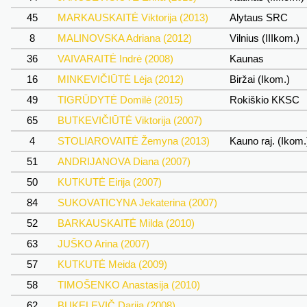
45
MARKAUSKAITĖ Viktorija (2013)
Alytaus SRC
8
MALINOVSKA Adriana (2012)
Vilnius (IIIkom.)
36
VAIVARAITĖ Indrė (2008)
Kaunas
16
MINKEVIČIŪTĖ Lėja (2012)
Biržai (Ikom.)
49
TIGRŪDYTĖ Domilė (2015)
Rokiškio KKSC
65
BUTKEVIČIŪTĖ Viktorija (2007)
4
STOLIAROVAITĖ Žemyna (2013)
Kauno raj. (Ikom
51
ANDRIJANOVA Diana (2007)
50
KUTKUTĖ Eirija (2007)
84
SUKOVATICYNA Jekaterina (2007)
52
BARKAUSKAITĖ Milda (2010)
63
JUŠKO Arina (2007)
57
KUTKUTĖ Meida (2009)
58
TIMOŠENKO Anastasija (2010)
62
BUKELEVIČ Darija (2008)