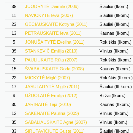
38
JUODRYTĖ Deimilė (2009)
Šiauliai (Ikom.)
11
NAVICKYTĖ Ieva (2007)
Šiauliai (IIkom.)
23
GEČIAUSKAITĖ Kotryna (2011)
Šiauliai (IIkom.)
13
PETRAUSKAITĖ Ieva (2011)
Kaunas (Ikom.)
5
JONUŠAITYTĖ Evelina (2011)
Rokiškis (Ikom.)
39
STANKEVIČ Emilija (2010)
Vilnius (IIkom.)
2
PAULIUKAITĖ Rūta (2007)
Rokiškis (Ikom.)
15
ŠVABAUSKAITĖ Goda (2008)
Kaunas (IIkom.)
22
MICKYTĖ Miglė (2007)
Rokiškis (IIkom.
17
JASULAITYTĖ Miglė (2011)
Šiauliai (III kom.)
9
UŽUOLAITĖ Emilija (2012)
Biržai (Ikom.)
30
JARINAITĖ Tėja (2010)
Kaunas (IIkom.)
12
ŠAKĖNAITĖ Paulina (2009)
Vilnius (IIkom.)
35
SABALIAUSKAITĖ Agnė (2007)
Vilnius (Ikom.)
33
SIRUTAVIČIŪTĖ Gustė (2011)
Šiauliai (IIkom.)