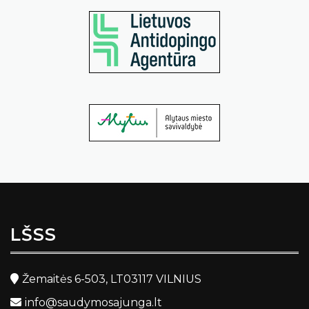
LŠSS
Žemaitės 6-503, LT03117 VILNIUS
info@saudymosajunga.lt