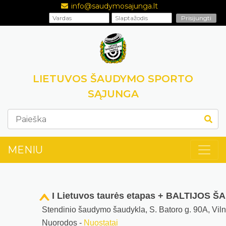
info@saudymosajunga.lt
LIETUVOS ŠAUDYMO SPORTO
SĄJUNGA
MENIU
I Lietuvos taurės etapas + BALTIJOS 
Stendinio šaudymo šaudykla, S. Batoro g. 90A, Vil
Nuorodos -
Nuostatai