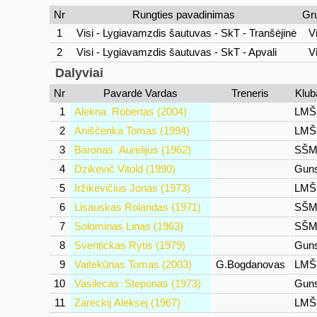
Nr
Rungties pavadinimas
Gr
1
Visi - Lygiavamzdis šautuvas - SkT - Tranšėjinė
Vi
2
Visi - Lygiavamzdis šautuvas - SkT - Apvali
Vi
Dalyviai
Nr
Pavardė Vardas
Treneris
Klub
1
Alekna Robertas (2004)
LM
2
Aniščenka Tomas (1994)
LM
3
Baronas Aurelijus (1962)
SŠM
4
Dzikevič Vitold (1990)
Gunst
5
Iržikevičius Jonas (1973)
LM
6
Lisauskas Rolandas (1971)
SŠM
7
Solominas Linas (1963)
SŠM
8
Sventickas Rytis (1979)
Gunst
9
Vaitekūnas Tomas (2003)
G.Bogdanovas
LM
10
Vasilecas Steponas (1973)
Guns
11
Zareckij Aleksej (1967)
LM