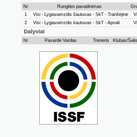
Nr
Rungties pavadinimas
Gr
1
Visi - Lygiavamzdis šautuvas - SkT - Tranšėjinė
Vi
2
Visi - Lygiavamzdis šautuvas - SkT - Apvali
Vi
Dalyviai
Nr
Pavardė Vardas
Treneris
Klubas/Šali