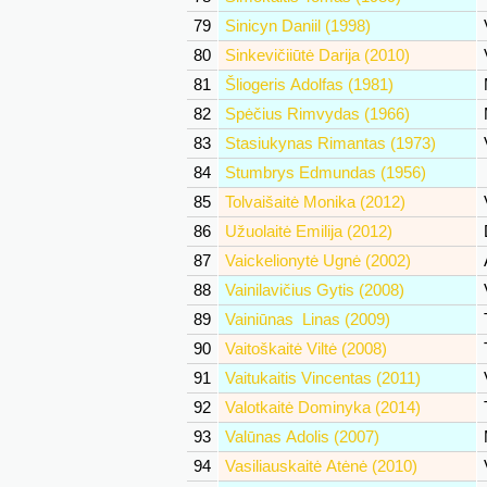
79
Sinicyn Daniil (1998)
80
Sinkevičiiūtė Darija (2010)
81
Šliogeris Adolfas (1981)
82
Spėčius Rimvydas (1966)
83
Stasiukynas Rimantas (1973)
84
Stumbrys Edmundas (1956)
85
Tolvaišaitė Monika (2012)
86
Užuolaitė Emilija (2012)
87
Vaickelionytė Ugnė (2002)
88
Vainilavičius Gytis (2008)
89
Vainiūnas Linas (2009)
90
Vaitoškaitė Viltė (2008)
91
Vaitukaitis Vincentas (2011)
92
Valotkaitė Dominyka (2014)
93
Valūnas Adolis (2007)
94
Vasiliauskaitė Atėnė (2010)