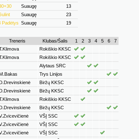
 30+30
Suaugę
13
ulint
Suaugę
23
3 Padėtys
Suaugę
19
Treneris
Klubas/Šalis
1
2
3
4
5
6
7
T.Klimova
Rokiškio KKSC
T.Klimova
Rokiškio KKSC
Alytaus SRC
M.Bakas
Trys Linijos
D.Drevinskienė
Biržų KKSC
D.Drevinskienė
Biržų KKSC
T.Klimova
Rokiškio KKSC
D.Drevinskienė
Biržų KKSC
V.Zvicevičienė
VŠĮ SSC
V.Zvicevičienė
VŠĮ SSC
V.Zvicevičienė
VŠĮ SSC