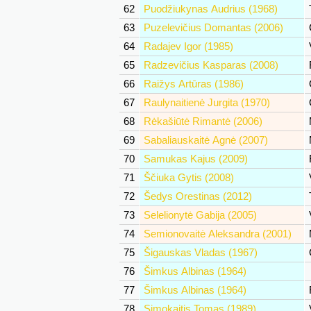
62
Puodžiukynas Audrius (1968)
63
Puzelevičius Domantas (2006)
64
Radajev Igor (1985)
65
Radzevičius Kasparas (2008)
66
Raižys Artūras (1986)
67
Raulynaitienė Jurgita (1970)
68
Rėkašiūtė Rimantė (2006)
69
Sabaliauskaitė Agnė (2007)
70
Samukas Kajus (2009)
71
Ščiuka Gytis (2008)
72
Šedys Orestinas (2012)
73
Selelionytė Gabija (2005)
74
Semionovaitė Aleksandra (2001)
75
Šigauskas Vladas (1967)
76
Šimkus Albinas (1964)
77
Šimkus Albinas (1964)
78
Simokaitis Tomas (1989)