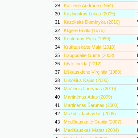
29
Katilienė Audronė (1964)
30
Kazlauskas Lukas (2009)
31
Kazokaitė Dominyka (2010)
32
Kligere Ervita (1975)
33
Kontrimas Rytis (1999)
34
Krukauskaitė Maja (2010)
35
Liaugodaitė Gustė (2008)
36
Lilytė Ineida (2012)
37
Liškauskienė Virginija (1968)
38
Lukošius Kajus (2009)
39
Mačionis Laurynas (2010)
40
Martinėnas Adas (2009)
41
Martinėnas Šarūnas (2009)
42
Mažutis Tautvydas (2009)
43
Medišauskaitė Gabija (2007)
44
Medišauskas Matas (2004)