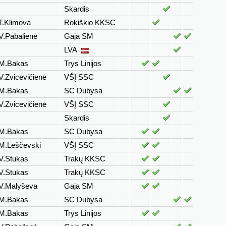
Skardis
T.Klimova
Rokiškio KKSC
V.Pabalienė
Gaja SM
LVA
M.Bakas
Trys Linijos
V.Zvicevičienė
VŠĮ SSC
M.Bakas
SC Dubysa
V.Zvicevičienė
VŠĮ SSC
Skardis
M.Bakas
SC Dubysa
M.Leščevski
VŠĮ SSC
V.Stukas
Trakų KKSC
V.Stukas
Trakų KKSC
V.Malyševa
Gaja SM
M.Bakas
SC Dubysa
M.Bakas
Trys Linijos