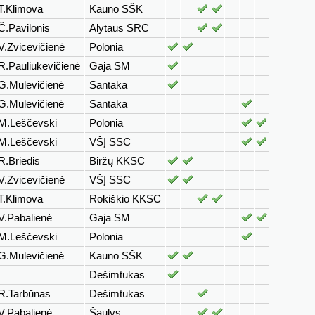
T.Klimova
Kauno SŠK
Č.Pavilonis
Alytaus SRC
V.Zvicevičienė
Polonia
R.Pauliukevičienė
Gaja SM
G.Mulevičienė
Santaka
G.Mulevičienė
Santaka
M.Leščevski
Polonia
M.Leščevski
VŠĮ SSC
R.Briedis
Biržų KKSC
V.Zvicevičienė
VŠĮ SSC
T.Klimova
Rokiškio KKSC
V.Pabalienė
Gaja SM
M.Leščevski
Polonia
G.Mulevičienė
Kauno SŠK
Dešimtukas
R.Tarbūnas
Dešimtukas
V.Pabalienė
Šaulys