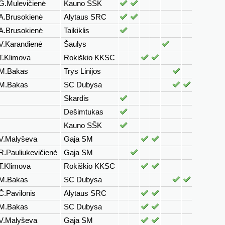
G.Mulevičienė
Kauno SŠK
A.Brusokienė
Alytaus SRC
A.Brusokienė
Taikiklis
V.Karandienė
Šaulys
T.Klimova
Rokiškio KKSC
M.Bakas
Trys Linijos
M.Bakas
SC Dubysa
Skardis
Dešimtukas
Kauno SŠK
V.Malyševa
Gaja SM
R.Pauliukevičienė
Gaja SM
T.Klimova
Rokiškio KKSC
M.Bakas
SC Dubysa
Č.Pavilonis
Alytaus SRC
M.Bakas
SC Dubysa
V.Malyševa
Gaja SM