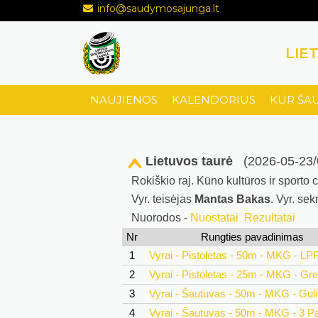
info@saudymosajunga.lt
LIE
NAUJIENOS
KALENDORIUS
KUR ŠA
Lietuvos taurė
(2026-05-23/
Rokiškio raj. Kūno kultūros ir sporto
Vyr. teisėjas
Mantas Bakas
. Vyr. sek
Nuorodos -
Nuostatai
Rezultatai
Nr
Rungties pavadinimas
1
Vyrai - Pistoletas - 50m - MKG - LP
2
Vyrai - Pistoletas - 25m - MKG - Gr
3
Vyrai - Šautuvas - 50m - MKG - Guli
4
Vyrai - Šautuvas - 50m - MKG - 3 P