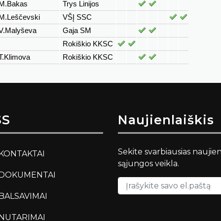
M.Bakas
Trys Linijos
M.Leščevski
VŠĮ SSC
V.Malyševa
Gaja SM
Rokiškio KKSC
T.Klimova
Rokiškio KKSC
SS
Naujienlaiškis
Sekite svarbiausias naujie
KONTAKTAI
sąjungos veikla.
DOKUMENTAI
BALSAVIMAI
NUTARIMAI