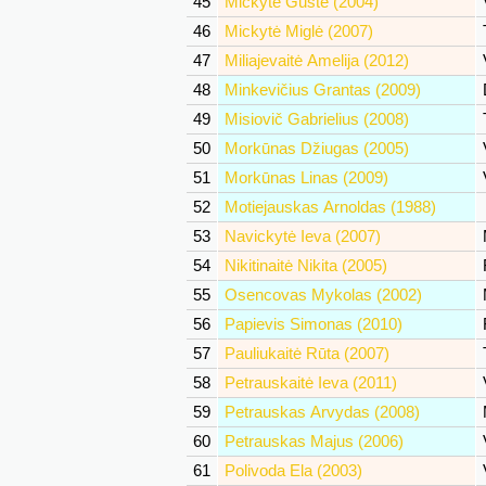
45
Mickytė Gustė (2004)
46
Mickytė Miglė (2007)
47
Miliajevaitė Amelija (2012)
48
Minkevičius Grantas (2009)
49
Misiovič Gabrielius (2008)
50
Morkūnas Džiugas (2005)
51
Morkūnas Linas (2009)
52
Motiejauskas Arnoldas (1988)
53
Navickytė Ieva (2007)
54
Nikitinaitė Nikita (2005)
55
Osencovas Mykolas (2002)
56
Papievis Simonas (2010)
57
Pauliukaitė Rūta (2007)
58
Petrauskaitė Ieva (2011)
59
Petrauskas Arvydas (2008)
60
Petrauskas Majus (2006)
61
Polivoda Ela (2003)