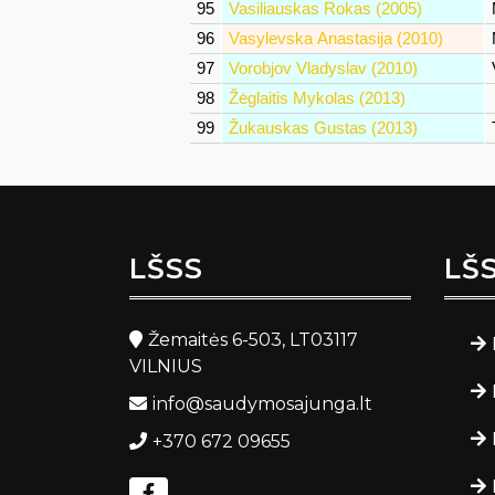
95
Vasiliauskas Rokas (2005)
96
Vasylevska Anastasija (2010)
97
Vorobjov Vladyslav (2010)
98
Žėglaitis Mykolas (2013)
99
Žukauskas Gustas (2013)
LŠSS
LŠ
Žemaitės 6-503, LT03117
VILNIUS
info@saudymosajunga.lt
+370 672 09655