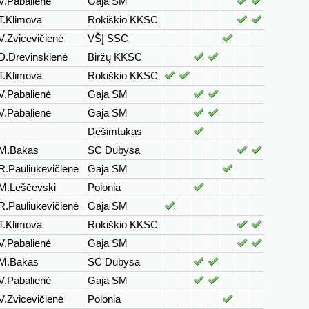
V.Pabalienė
Gaja SM
T.Klimova
Rokiškio KKSC
V.Zvicevičienė
VŠĮ SSC
D.Drevinskienė
Biržų KKSC
T.Klimova
Rokiškio KKSC
V.Pabalienė
Gaja SM
V.Pabalienė
Gaja SM
Dešimtukas
M.Bakas
SC Dubysa
R.Pauliukevičienė
Gaja SM
M.Leščevski
Polonia
R.Pauliukevičienė
Gaja SM
T.Klimova
Rokiškio KKSC
V.Pabalienė
Gaja SM
M.Bakas
SC Dubysa
V.Pabalienė
Gaja SM
V.Zvicevičienė
Polonia