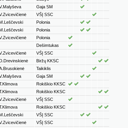
V.Malyševa
Gaja SM
V.Zvicevičienė
VŠĮ SSC
M.Leščevski
Polonia
M.Leščevski
Polonia
V.Zvicevičienė
Polonia
Dešimtukas
V.Zvicevičienė
VŠĮ SSC
D.Drevinskienė
Biržų KKSC
A.Brusokienė
Taikiklis
V.Malyševa
Gaja SM
T.Klimova
Rokiškio KKSC
T.Klimova
Rokiškio KKSC
V.Zvicevičienė
VŠĮ SSC
T.Klimova
Rokiškio KKSC
M.Leščevski
VŠĮ SSC
V.Zvicevičienė
VŠĮ SSC