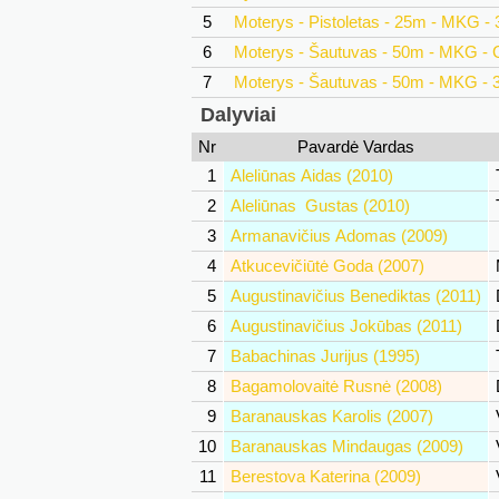
5
Moterys - Pistoletas - 25m - MKG -
6
Moterys - Šautuvas - 50m - MKG - G
7
Moterys - Šautuvas - 50m - MKG - 
Dalyviai
Nr
Pavardė Vardas
1
Aleliūnas Aidas (2010)
2
Aleliūnas Gustas (2010)
3
Armanavičius Adomas (2009)
4
Atkucevičiūtė Goda (2007)
5
Augustinavičius Benediktas (2011)
6
Augustinavičius Jokūbas (2011)
7
Babachinas Jurijus (1995)
8
Bagamolovaitė Rusnė (2008)
9
Baranauskas Karolis (2007)
10
Baranauskas Mindaugas (2009)
11
Berestova Katerina (2009)