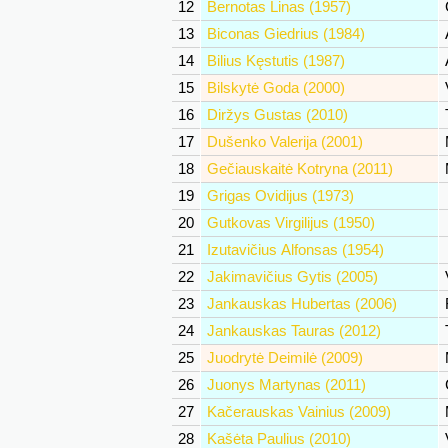
12
Bernotas Linas (1957)
13
Biconas Giedrius (1984)
14
Bilius Kęstutis (1987)
15
Bilskytė Goda (2000)
16
Diržys Gustas (2010)
17
Dušenko Valerija (2001)
18
Gečiauskaitė Kotryna (2011)
19
Grigas Ovidijus (1973)
20
Gutkovas Virgilijus (1950)
21
Izutavičius Alfonsas (1954)
22
Jakimavičius Gytis (2005)
23
Jankauskas Hubertas (2006)
24
Jankauskas Tauras (2012)
25
Juodrytė Deimilė (2009)
26
Juonys Martynas (2011)
27
Kačerauskas Vainius (2009)
28
Kašėta Paulius (2010)