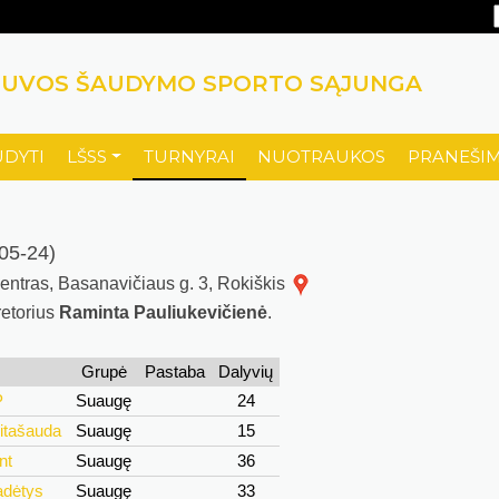
TUVOS ŠAUDYMO SPORTO SĄJUNGA
UDYTI
LŠSS
TURNYRAI
NUOTRAUKOS
PRANEŠIM
05-24)
 centras, Basanavičiaus g. 3, Rokiškis
retorius
Raminta Pauliukevičienė
.
Grupė
Pastaba
Dalyvių
P
Suaugę
24
eitašauda
Suaugę
15
nt
Suaugę
36
adėtys
Suaugę
33