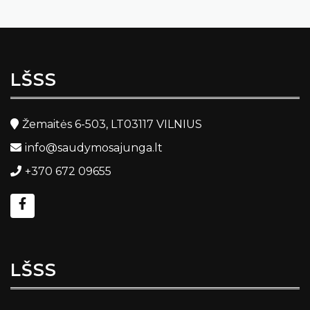
LŠSS
Žemaitės 6-503, LT03117 VILNIUS
info@saudymosajunga.lt
+370 672 09655
LŠSS