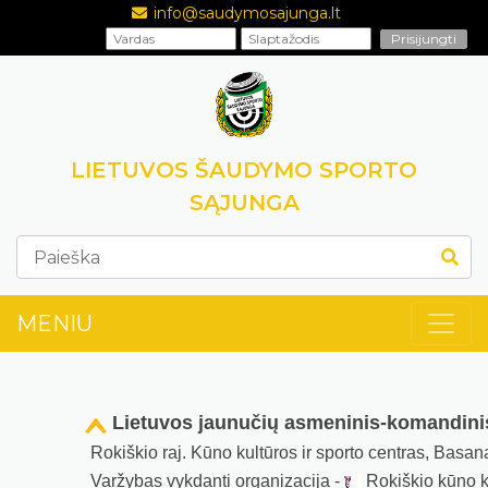
info@saudymosajunga.lt
LIETUVOS ŠAUDYMO SPORTO
SĄJUNGA
MENIU
Lietuvos jaunučių asmeninis-komandin
Rokiškio raj. Kūno kultūros ir sporto centras, Basan
Varžybas vykdanti organizacija -
Rokiškio kūno ku