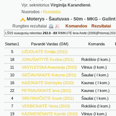
Vyr. sekretorius
Virginija Karandienė
.
Nuorodos -
Nuostatai
Moterys - Šautuvas - 50m - MKG - Gulint
Rungties rezultatai
Komandos
Rezultatai
LŠSS suaugusių rekordas
292.0 - 8X
RIMKUTĖ Ieva Aretė (2006)[Polonia] 202
Startas1
Pavardė Vardas (GM)
Komanda
5
UŽUOLAITĖ Emilija (2012)
18
JONUŠAITYTĖ Evelina (2011)
Rokiškio (I kom.)
11
VASYLEVSKA Anastasija (2010)
Vilnius (I kom.)
10
GEČIAUSKAITĖ Kotryna (2011)
Šiauliai ( I kom.)
16
KAZOKAITĖ Dominyka (2010)
Kaunas ( I kom.)
22
PETRAUSKAITĖ Ieva (2011)
Kaunas ( I kom.)
4
SIRUTAVIČIŪTĖ Gustė (2011)
Šiauliai ( I kom.)
7
VERBICKAITĖ Vesta (2010)
Rokiškio (I kom.)
19
KAZIMĖRĖNAITĖ Kamilė (2010)
Vilnius (I kom.)