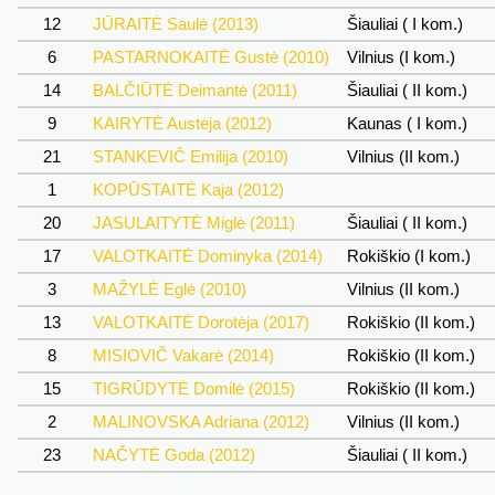
12
JŪRAITĖ Saulė (2013)
Šiauliai ( I kom.)
6
PASTARNOKAITĖ Gustė (2010)
Vilnius (I kom.)
14
BALČIŪTĖ Deimantė (2011)
Šiauliai ( II kom.)
9
KAIRYTĖ Austėja (2012)
Kaunas ( I kom.)
21
STANKEVIČ Emilija (2010)
Vilnius (II kom.)
1
KOPŪSTAITĖ Kaja (2012)
20
JASULAITYTĖ Miglė (2011)
Šiauliai ( II kom.)
17
VALOTKAITĖ Dominyka (2014)
Rokiškio (I kom.)
3
MAŽYLĖ Eglė (2010)
Vilnius (II kom.)
13
VALOTKAITĖ Dorotėja (2017)
Rokiškio (II kom.)
8
MISIOVIČ Vakarė (2014)
Rokiškio (II kom.)
15
TIGRŪDYTĖ Domilė (2015)
Rokiškio (II kom.)
2
MALINOVSKA Adriana (2012)
Vilnius (II kom.)
23
NAČYTĖ Goda (2012)
Šiauliai ( II kom.)