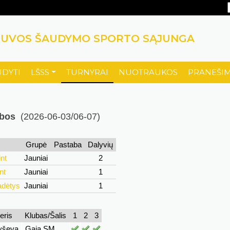
TUVOS ŠAUDYMO SPORTO SĄJUNGA
UDYTI
LŠSS
TURNYRAI
NUOTRAUKOS
PRANEŠIM
ybos
(2026-06-03/06-07)
Grupė
Pastaba
Dalyvių
nt
Jauniai
2
nt
Jauniai
1
adėtys
Jauniai
1
eris
Klubas/Šalis
1
2
3
yševa
Gaja SM