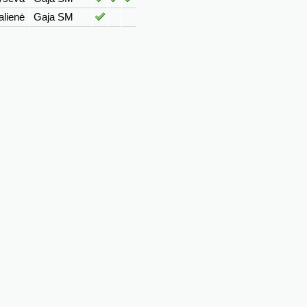
alienė
Gaja SM