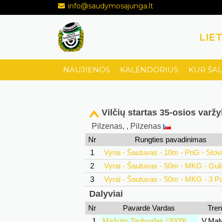
info@saudymosajunga.lt
LIE
NAUJIENOS
KALENDORIUS
KUR ŠA
Vilčių startas 35-osios varž
Pilzenas, , Pilzenas
Nr
Rungties pavadinimas
1
Vyrai - Šautuvas - 10m - PnG - Stovi
2
Vyrai - Šautuvas - 50m - MKG - Guli
3
Vyrai - Šautuvas - 50m - MKG - 3 P
Dalyviai
Nr
Pavardė Vardas
Tren
1
Mažutis Tautvydas (2009)
V.Mal