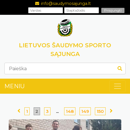
info@saudymosajunga.lt
LIETUVOS ŠAUDYMO SPORTO
SĄJUNGA
MENIU
1
2
3
...
148
149
150