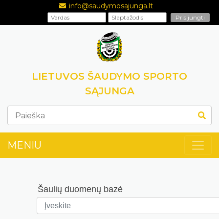
info@saudymosajunga.lt
LIETUVOS ŠAUDYMO SPORTO
SĄJUNGA
MENIU
Šaulių duomenų bazė