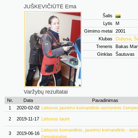
JUŠKEVIČIŪTĖ Ema
Šalis
Lytis
M
Gimimo metai
2001
Klubas
Dubysa, Ši
Treneris
Bakas Ma
Ginklas
Šautuvas
Varžybų rezultatai
Nr.
Data
Pavadinimas
1
2020-02-02
Lietuvos jaunimo komandinis-asmeninis čempio
2
2019-11-17
Lietuvos taurė
Lietuvos komandinis, jaunimo komandinis - asm
3
2019-06-16
čempionatas