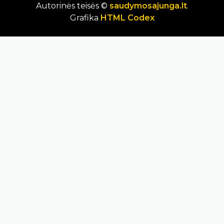
Autorinės teisės ©
saudymosajunga.lt
.
Grafika
HTML Codex