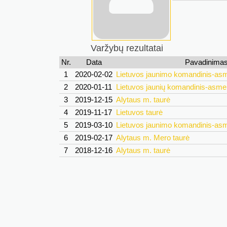
Varžybų rezultatai
Nr.
Data
Pavadinima
1
2020-02-02
Lietuvos jaunimo komandinis-as
2
2020-01-11
Lietuvos jaunių komandinis-asme
3
2019-12-15
Alytaus m. taurė
4
2019-11-17
Lietuvos taurė
5
2019-03-10
Lietuvos jaunimo komandinis-as
6
2019-02-17
Alytaus m. Mero taurė
7
2018-12-16
Alytaus m. taurė