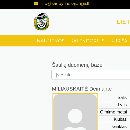
info@saudymosajunga.lt
LIE
NAUJIENOS
KALENDORIUS
KUR ŠA
Šaulių duomenų bazė
MILIAUSKAITĖ Deimantė
Šalis
Lytis
Gimimo metai
Klubas
Ginklas