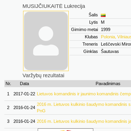
MUSIJČIUKAITĖ Lukrecija
Šalis
Lytis
M
Gimimo metai
1999
Klubas
Polonia, Vilniau
Treneris
Leščevski Miro
Ginklas
Šautuvas
Varžybų rezultatai
Nr.
Data
Pavadinimas
1
2017-01-22
Lietuvos komandinis ir jaunimo komandinis čemp
2016 m. Lietuvos kulkinio šaudymo komandinis 
2
2016-01-24
PnG
3
2016-01-24
2016 m. Lietuvos kulkinio šaudymo komandinis 