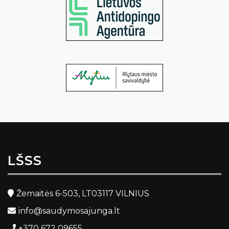
LŠSS
Žemaitės 6-503, LT03117 VILNIUS
info@saudymosajunga.lt
+370 672 09655