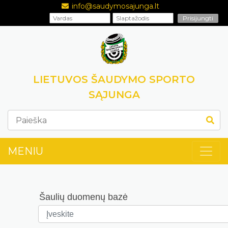
info@saudymosajunga.lt
LIETUVOS ŠAUDYMO SPORTO
SĄJUNGA
MENIU
Šaulių duomenų bazė