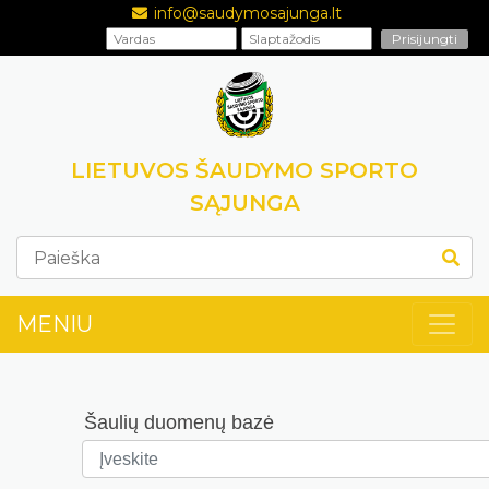
info@saudymosajunga.lt
LIETUVOS ŠAUDYMO SPORTO
SĄJUNGA
MENIU
Šaulių duomenų bazė