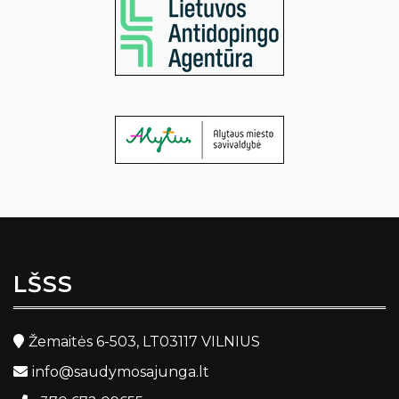
LŠSS
Žemaitės 6-503, LT03117 VILNIUS
info@saudymosajunga.lt