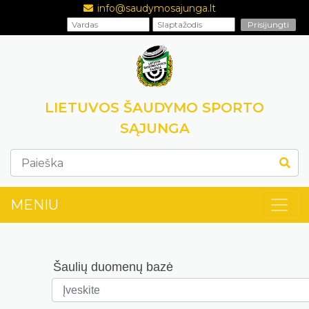
info@saudymosajunga.lt
LIETUVOS ŠAUDYMO SPORTO
SĄJUNGA
MENIU
Šaulių duomenų bazė