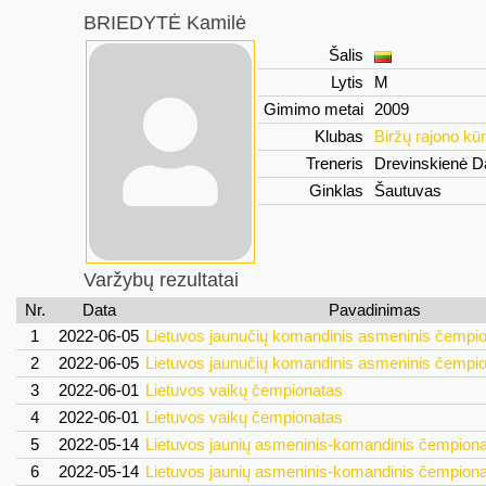
BRIEDYTĖ Kamilė
Šalis
Lytis
M
Gimimo metai
2009
Klubas
Biržų rajono kūn
Treneris
Drevinskienė D
Ginklas
Šautuvas
Varžybų rezultatai
Nr.
Data
Pavadinimas
1
2022-06-05
Lietuvos jaunučių komandinis asmeninis čempi
2
2022-06-05
Lietuvos jaunučių komandinis asmeninis čempi
3
2022-06-01
Lietuvos vaikų čempionatas
4
2022-06-01
Lietuvos vaikų čempionatas
5
2022-05-14
Lietuvos jaunių asmeninis-komandinis čempion
6
2022-05-14
Lietuvos jaunių asmeninis-komandinis čempion