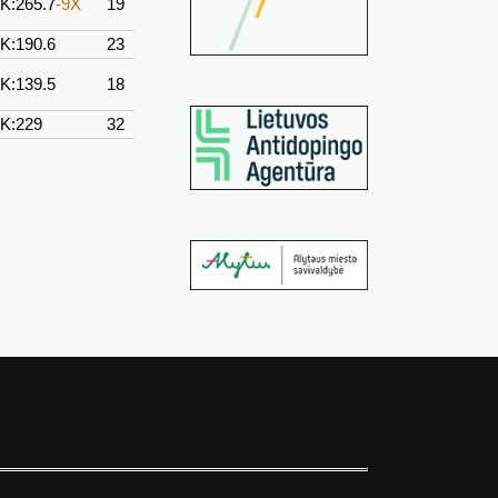
K:265.7
-9X
19
K:190.6
23
K:139.5
18
K:229
32