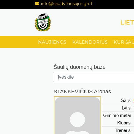
info@saudymosajunga.lt
LIE
NAUJIENOS
KALENDORIUS
KUR ŠA
Šaulių duomenų bazė
STANKEVIČIUS Aronas
Šalis
Lytis
Gimimo metai
Klubas
Treneris