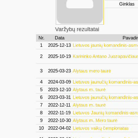
Ginklas
Varžybų rezultatai
Nr.
Data
Pavadi
1
2025-12-13
Lietuvos jaunių komandinis-asm
2
2025-10-19
Karininko Antano Juozapavičiaus
3
2025-03-23
Alytaus mero taurė
4
2024-03-09
Lietuvos jaunučių komandinis-a
5
2023-12-10
Alytaus m. taurė
6
2023-03-31
Lietuvos jaunučių komandinis-a
7
2022-12-11
Alytaus m. taurė
8
2022-11-19
Lietuvos Jaunių komandinis-as
9
2022-10-30
Alytaus m. Mero taurė
10
2022-04-02
Lietuvos vaikų čempionatas