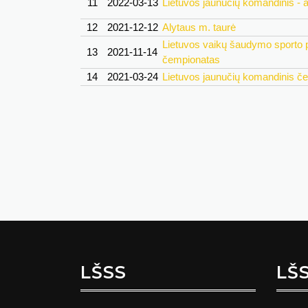
11
2022-03-13
Lietuvos jaunučių komandinis -
12
2021-12-12
Alytaus m. taurė
Lietuvos vaikų šaudymo sporto p
13
2021-11-14
čempionatas
14
2021-03-24
Lietuvos jaunučių komandinis č
LŠSS
LŠ