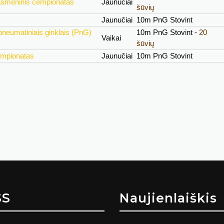
 asmeninis čempionatas
Jaunučiai
šūvių
Jaunučiai
10m PnG Stovint
neumatiniais ginklais (PnG)
10m PnG Stovint -
20
Vaikai
šūvių
empionatas
Jaunučiai
10m PnG Stovint
SS
Naujienlaiškis