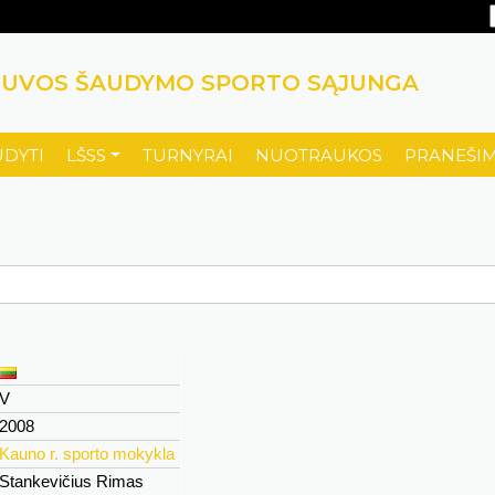
TUVOS ŠAUDYMO SPORTO SĄJUNGA
UDYTI
LŠSS
TURNYRAI
NUOTRAUKOS
PRANEŠIM
V
2008
Kauno r. sporto mokykla
Stankevičius Rimas