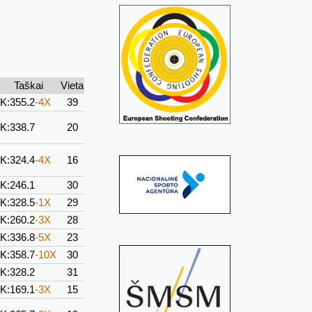
Taškai
Vieta
K:355.2
-4X
39
K:338.7
20
K:324.4
-4X
16
K:246.1
30
K:328.5
-1X
29
K:260.2
-3X
28
K:336.8
-5X
23
K:358.7
-10X
30
K:328.2
31
K:169.1
-3X
15