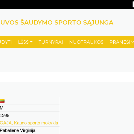
TUVOS ŠAUDYMO SPORTO SĄJUNGA
UDYTI
LŠSS
TURNYRAI
NUOTRAUKOS
PRANEŠIM
M
1998
GAJA, Kauno sporto mokykla
Pabalienė Virginija