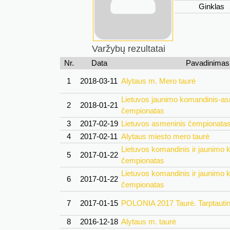
Ginklas
Varžybų rezultatai
Nr.
Data
Pavadinimas
1
2018-03-11
Alytaus m. Mero taurė
Lietuvos jaunimo komandinis-as
2
2018-01-21
čempionatas
3
2017-02-19
Lietuvos asmeninis čempionata
4
2017-02-11
Alytaus miesto mero taurė
Lietuvos komandinis ir jaunimo 
5
2017-01-22
čempionatas
Lietuvos komandinis ir jaunimo 
6
2017-01-22
čempionatas
7
2017-01-15
POLONIA 2017 Taurė. Tarptauti
8
2016-12-18
Alytaus m. taurė