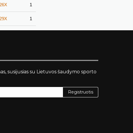
-26X
1
-29X
1
nas, susijusias su Lietuvos šaudymo sporto
Registruotis