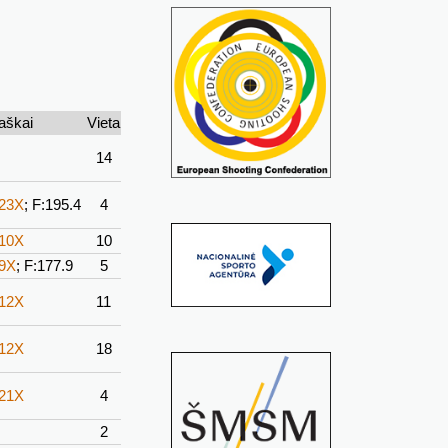
aškai
Vieta
14
-23X
; F:195.4
4
-10X
10
-9X
; F:177.9
5
-12X
11
-12X
18
-21X
4
2