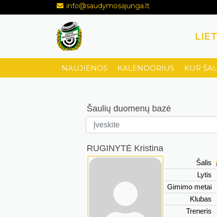
info@saudymosajunga.lt
LIE
NAUJIENOS
KALENDORIUS
KUR ŠA
Šaulių duomenų bazė
RUGINYTĖ Kristina
Šalis
Lytis
Gimimo metai
Klubas
Treneris