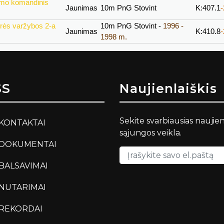
ymo komandinis
Jaunimas
10m PnG Stovint
K:407.1
rės varžybos 2-a
10m PnG Stovint -
1996 -
Jaunimas
K:410.8
1998 m.
SS
Naujienlaiškis
Sekite svarbiausias naujie
KONTAKTAI
sąjungos veikla.
DOKUMENTAI
BALSAVIMAI
NUTARIMAI
REKORDAI