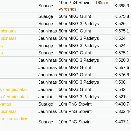
10m PnG Stovint -
1995 ir
Suaugę
K:398.3
vyresnės
s
Suaugę
50m MKG Gulint
K:579.8
s
Suaugę
50m MKG 3 Padėtys
K:526
mpionatas
Jaunimas
50m MKG Gulint
K:575.1
mpionatas
Jaunimas
50m MKG 3 Padėtys
K:524
as
Suaugę
50m MKG 3 Padėtys
K:524
as
Suaugę
50m MKG Gulint
K:575.1
Jaunimas
50m MKG 3 Padėtys
K:520.0
Jaunimas
50m MKG Gulint
K:557.6
Jaunimas
50m MKG Gulint
K:576.8
Jaunimas
50m MKG 3 Padėtys
K:508
nis čempionatas
Jauniai
50m MKG Gulint
K:542
nis čempionatas
Jauniai
50m MKG 3 Padėtys
K:521
onatas
Suaugę
10m PnG Stovint
K:400.7
mpionatas
Jaunimas
10m PnG Stovint
K:392.4
ymo komandinis
Suaugę
10m PnG Stovint
K:407.1