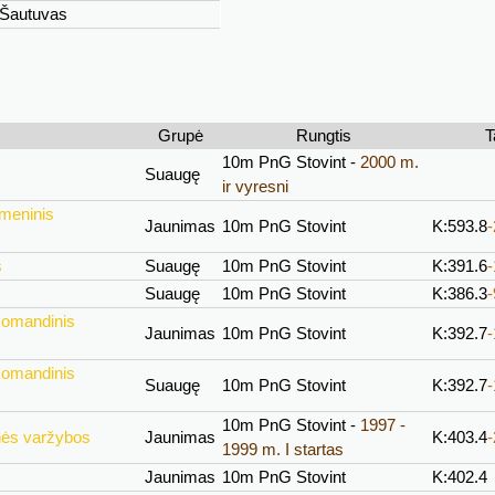
Šautuvas
Grupė
Rungtis
T
10m PnG Stovint -
2000 m.
Suaugę
ir vyresni
meninis
Jaunimas
10m PnG Stovint
K:593.8
s
Suaugę
10m PnG Stovint
K:391.6
Suaugę
10m PnG Stovint
K:386.3
komandinis
Jaunimas
10m PnG Stovint
K:392.7
komandinis
Suaugę
10m PnG Stovint
K:392.7
10m PnG Stovint -
1997 -
nės varžybos
Jaunimas
K:403.4
1999 m. I startas
Jaunimas
10m PnG Stovint
K:402.4