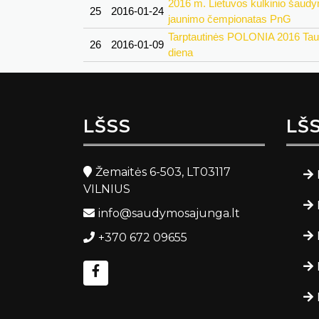
2016 m. Lietuvos kulkinio šaud
25
2016-01-24
jaunimo čempionatas PnG
Tarptautinės POLONIA 2016 Tau
26
2016-01-09
diena
LŠSS
LŠ
Žemaitės 6-503, LT03117
VILNIUS
info@saudymosajunga.lt
+370 672 09655