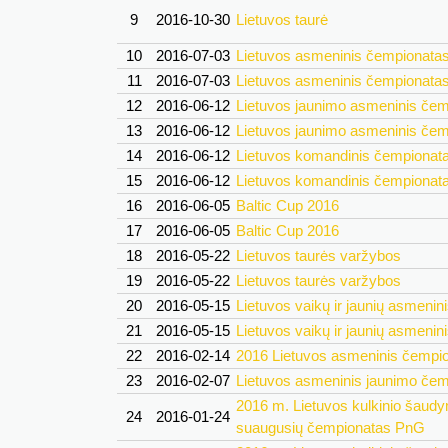
9
2016-10-30
Lietuvos taurė
10
2016-07-03
Lietuvos asmeninis čempionata
11
2016-07-03
Lietuvos asmeninis čempionata
12
2016-06-12
Lietuvos jaunimo asmeninis če
13
2016-06-12
Lietuvos jaunimo asmeninis če
14
2016-06-12
Lietuvos komandinis čempionat
15
2016-06-12
Lietuvos komandinis čempionat
16
2016-06-05
Baltic Cup 2016
17
2016-06-05
Baltic Cup 2016
18
2016-05-22
Lietuvos taurės varžybos
19
2016-05-22
Lietuvos taurės varžybos
20
2016-05-15
Lietuvos vaikų ir jaunių asmeni
21
2016-05-15
Lietuvos vaikų ir jaunių asmeni
22
2016-02-14
2016 Lietuvos asmeninis čempi
23
2016-02-07
Lietuvos asmeninis jaunimo če
2016 m. Lietuvos kulkinio šaud
24
2016-01-24
suaugusių čempionatas PnG