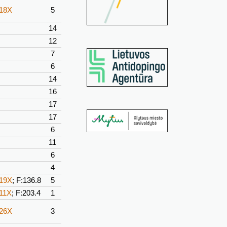
-18X
5
14
12
7
6
14
16
17
17
6
11
6
4
-19X
; F:136.8
5
-11X
; F:203.4
1
-26X
3