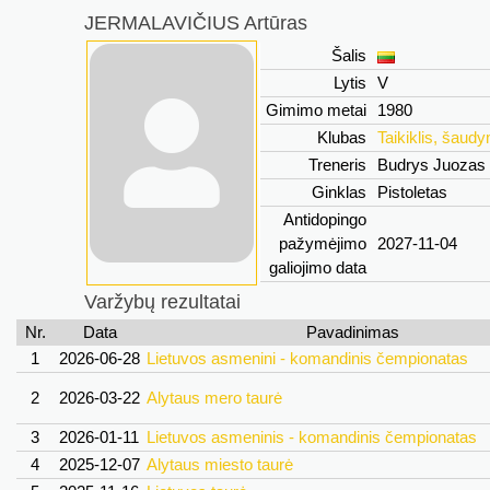
JERMALAVIČIUS Artūras
Šalis
Lytis
V
Gimimo metai
1980
Klubas
Taikiklis, šaud
Treneris
Budrys Juozas
Ginklas
Pistoletas
Antidopingo
pažymėjimo
2027-11-04
galiojimo data
Varžybų rezultatai
Nr.
Data
Pavadinimas
1
2026-06-28
Lietuvos asmenini - komandinis čempionatas
2
2026-03-22
Alytaus mero taurė
3
2026-01-11
Lietuvos asmeninis - komandinis čempionatas
4
2025-12-07
Alytaus miesto taurė