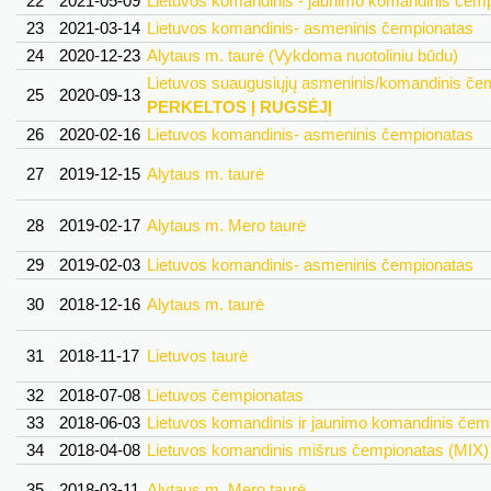
22
2021-05-09
Lietuvos komandinis - jaunimo komandinis čemp
23
2021-03-14
Lietuvos komandinis- asmeninis čempionatas
24
2020-12-23
Alytaus m. taurė (Vykdoma nuotoliniu būdu)
Lietuvos suaugusiųjų asmeninis/komandinis če
25
2020-09-13
PERKELTOS Į RUGSĖJĮ
26
2020-02-16
Lietuvos komandinis- asmeninis čempionatas
27
2019-12-15
Alytaus m. taurė
28
2019-02-17
Alytaus m. Mero taurė
29
2019-02-03
Lietuvos komandinis- asmeninis čempionatas
30
2018-12-16
Alytaus m. taurė
31
2018-11-17
Lietuvos taurė
32
2018-07-08
Lietuvos čempionatas
33
2018-06-03
Lietuvos komandinis ir jaunimo komandinis čem
34
2018-04-08
Lietuvos komandinis mišrus čempionatas (MIX)
35
2018-03-11
Alytaus m. Mero taurė