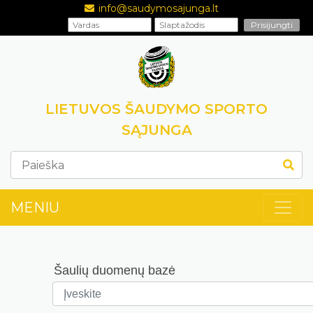
info@saudymosajunga.lt
LIETUVOS ŠAUDYMO SPORTO
SĄJUNGA
MENIU
Šaulių duomenų bazė