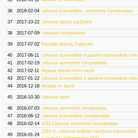
36
2018-02-04
Lietuvos komandinis- asmeninis čempionatas
37
2017-10-22
Lietuvos taurės varžybos
38
2017-07-09
Lietuvos čempionatas
39
2017-07-02
Pasaulio lietuvių žaidynės
40
2017-06-11
Lietuvos komandinis ir jaunimo komandinis čem
41
2017-02-19
Lietuvos asmeninis čempionatas
42
2017-02-11
Alytaus miesto mero taurė
43
2017-01-22
Lietuvos komandinis ir jaunimo komandinis čem
44
2016-12-18
Alytaus m. taurė
45
2016-10-30
Lietuvos taurė
46
2016-07-03
Lietuvos asmeninis čempionatas
47
2016-06-12
Lietuvos komandinis čempionatas
48
2016-02-14
2016 Lietuvos asmeninis čempionatas
2016 m. Lietuvos kulkinio šaudymo komandinis
49
2016-01-24
suaugusių čempionatas PnG