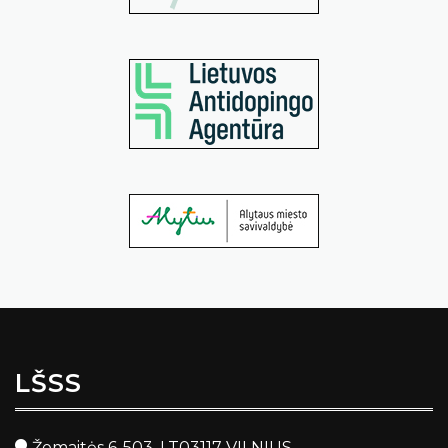
LŠSS
Žemaitės 6-503, LT03117 VILNIUS