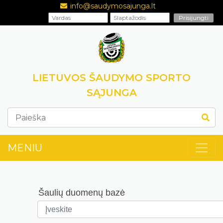
info@saudymosajunga.lt
LIETUVOS ŠAUDYMO SPORTO
SĄJUNGA
MENIU
Šaulių duomenų bazė