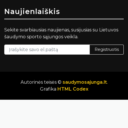
Naujienlaiškis
Sekite svarbiausias naujienas, susijusias su Lietuvos
šaudymo sporto sąjungos veikla.
Registruotis
Autorinės teisės ©
saudymosajunga.lt
.
Grafika
HTML Codex