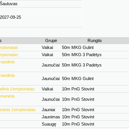
Šautuvas
2027-09-25
s
Grupė
Rungtis
mpionatas
Vaikai
50m MKG Gulint
mpionatas
Vaikai
50m MKG 3 Padėtys
mandinis
Jaunučiai
50m MKG 3 Padėtys
mandinis
Jaunučiai
50m MKG Gulint
dinis čempionatas
Vaikai
10m PnG Stovint
smeninis
Jaunučiai
10m PnG Stovint
eninis čempionatas
Jauniai
10m PnG Stovint
Jaunimas
10m PnG Stovint
Suaugę
10m PnG Stovint