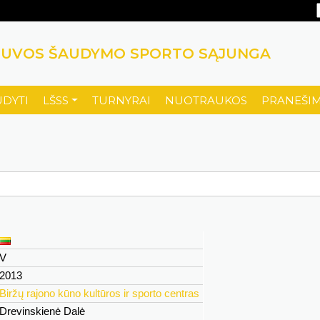
TUVOS ŠAUDYMO SPORTO SĄJUNGA
UDYTI
LŠSS
TURNYRAI
NUOTRAUKOS
PRANEŠIM
V
2013
Biržų rajono kūno kultūros ir sporto centras
Drevinskienė Dalė