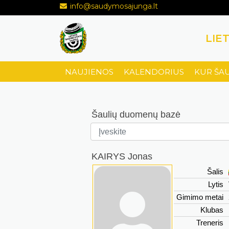
info@saudymosajunga.lt
LIE
NAUJIENOS
KALENDORIUS
KUR ŠA
Šaulių duomenų bazė
KAIRYS Jonas
Šalis
Lytis
Gimimo metai
Klubas
Treneris