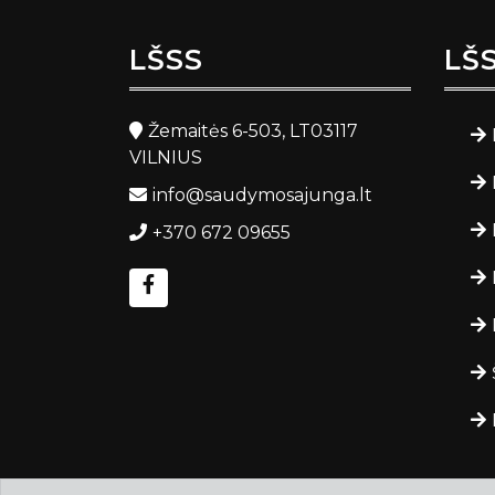
LŠSS
LŠ
Žemaitės 6-503, LT03117
VILNIUS
info@saudymosajunga.lt
+370 672 09655