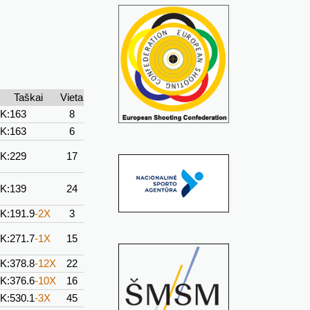
Taškai
Vieta
K:163
8
K:163
6
K:229
17
K:139
24
K:191.9
-2X
3
K:271.7
-1X
15
K:378.8
-12X
22
K:376.6
-10X
16
K:530.1
-3X
45