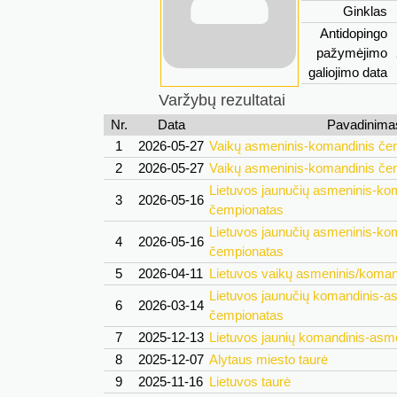
Ginklas
Antidopingo
pažymėjimo
galiojimo data
Varžybų rezultatai
Nr.
Data
Pavadinima
1
2026-05-27
Vaikų asmeninis-komandinis če
2
2026-05-27
Vaikų asmeninis-komandinis če
Lietuvos jaunučių asmeninis-ko
3
2026-05-16
čempionatas
Lietuvos jaunučių asmeninis-ko
4
2026-05-16
čempionatas
5
2026-04-11
Lietuvos vaikų asmeninis/koman
Lietuvos jaunučių komandinis-a
6
2026-03-14
čempionatas
7
2025-12-13
Lietuvos jaunių komandinis-asm
8
2025-12-07
Alytaus miesto taurė
9
2025-11-16
Lietuvos taurė