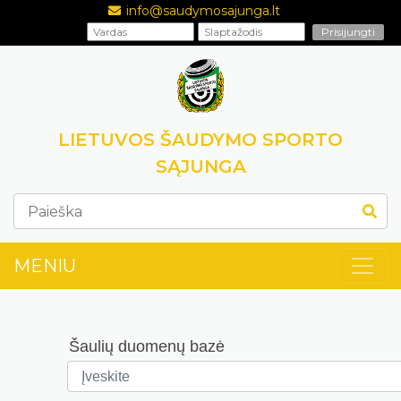
info@saudymosajunga.lt
LIETUVOS ŠAUDYMO SPORTO
SĄJUNGA
MENIU
Šaulių duomenų bazė