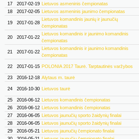
17
2017-02-19
Lietuvos asmeninis čempionatas
18
2017-02-05
Lietuvos asmeninis jaunimo čempionatas
Lietuvos komandinis jaunių ir jaunučių
19
2017-01-28
čempionatas
Lietuvos komandinis ir jaunimo komandinis
20
2017-01-22
čempionatas
Lietuvos komandinis ir jaunimo komandinis
21
2017-01-22
čempionatas
22
2017-01-15
POLONIA 2017 Taurė. Tarptautinės varžybos
23
2016-12-18
Alytaus m. taurė
24
2016-10-30
Lietuvos taurė
25
2016-06-12
Lietuvos komandinis čempionatas
26
2016-06-12
Lietuvos komandinis čempionatas
27
2016-06-05
Lietuvos jaunučių sporto žaidynių finalai
28
2016-06-05
Lietuvos jaunučių sporto žaidynių finalai
29
2016-05-21
Lietuvos jaunučių čempionato finalai
30
2016-05-21
Lietuvos jaunučių čempionato finalai