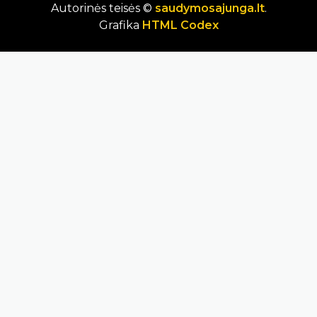
Autorinės teisės ©
saudymosajunga.lt
.
Grafika
HTML Codex