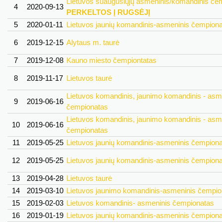
Lietuvos suaugusiųjų asmeninis/komandinis če
4
2020-09-13
PERKELTOS Į RUGSĖJĮ
5
2020-01-11
Lietuvos jaunių komandinis-asmeninis čempion
6
2019-12-15
Alytaus m. taurė
7
2019-12-08
Kauno miesto čempiontatas
8
2019-11-17
Lietuvos taurė
Lietuvos komandinis, jaunimo komandinis - asm
9
2019-06-16
čempionatas
Lietuvos komandinis, jaunimo komandinis - asm
10
2019-06-16
čempionatas
11
2019-05-25
Lietuvos jaunių komandinis-asmeninis čempion
12
2019-05-25
Lietuvos jaunių komandinis-asmeninis čempion
13
2019-04-28
Lietuvos taurė
14
2019-03-10
Lietuvos jaunimo komandinis-asmeninis čempio
15
2019-02-03
Lietuvos komandinis- asmeninis čempionatas
16
2019-01-19
Lietuvos jaunių komandinis-asmeninis čempion