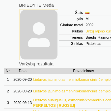
BRIEDYTĖ Meda
Šalis
Lytis
M
Gimimo metai
2002
Klubas
Biržų rajono kūn
Treneris
Briedis Raimo
Ginklas
Pistoletas
Varžybų rezultatai
Nr.
Data
Pavadinimas
1
2020-09-20
Lietuvos jaunimo asmeninis/komandinis čempio
2
2020-09-20
Lietuvos jaunimo asmeninis/komandinis čempio
Lietuvos suaugusiųjų asmeninis/komandinis če
3
2020-09-13
PERKELTOS Į RUGSĖJĮ