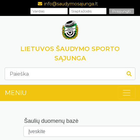
info@saudymosajunga.lt
LIETUVOS ŠAUDYMO SPORTO
SĄJUNGA
MENIU
Šaulių duomenų bazė