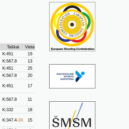
Taškai
Vieta
K:451
19
K:567.8
13
K:451
25
K:567.8
20
K:451
17
K:567.8
11
K:332
18
K:347.4
-3X
15