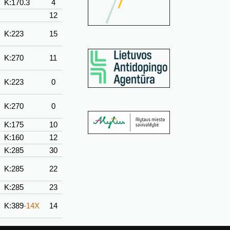
K:170.3
4
12
K:223
15
K:270
11
K:223
0
K:270
0
K:175
10
K:160
12
K:285
30
K:285
22
K:285
23
K:389
-14X
14