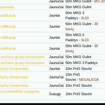
Jaunučiai
50m MKG Gulint -
MŠ-20
mpionatas
Jaunučiai
50m MKG Gulint
50m MKG 3
alifikacija
Jauniai
Padėtys -
3x10
50m MKG Gulint -
30
alifikacija
Jauniai
šūvių
50m MKG 3
alifikacija
Jauniai
Padėtys -
3x10
50m MKG Gulint -
30
alifikacija
Jauniai
šūvių
ų amžiaus grupių čempionatas
Jaunučiai
50m MKG Gulint
ų amžiaus grupių čempionatas
Jaunučiai
50m MKG 3 Padėtys
aunučių čempionatas
Jauniai
10m PnG Stovint
10m PnG
aunučių čempionatas
Jaunučiai
Stovint -
NEGALIOJA
aunučių čempionatas
Jaunučiai
10m PnG Stovint
ymo komandinis suaugusių
Suaugę
10m PnG Stovint