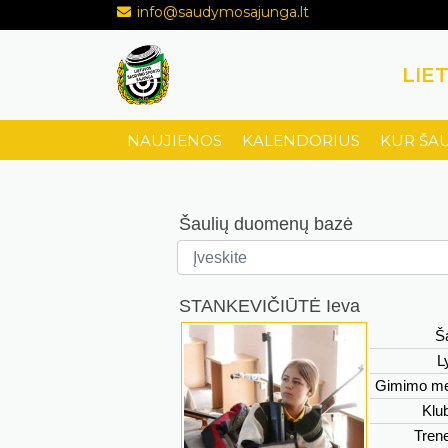
info@saudymosajunga.lt
LIE
NAUJIENOS
KALENDORIUS
KUR ŠA
Šaulių duomenų bazė
STANKEVIČIŪTĖ Ieva
Ša
L
Gimimo me
Klu
Tren