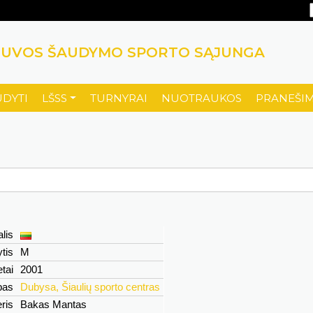
TUVOS ŠAUDYMO SPORTO SĄJUNGA
UDYTI
LŠSS
TURNYRAI
NUOTRAUKOS
PRANEŠIM
lis
ytis
M
tai
2001
bas
Dubysa, Šiaulių sporto centras
eris
Bakas Mantas