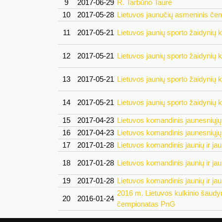
9
2017-06-29
R. Tarbūno Taurė
10
2017-05-28
Lietuvos jaunučių asmeninis če
11
2017-05-21
Lietuvos jaunių sporto žaidynių kv
12
2017-05-21
Lietuvos jaunių sporto žaidynių kv
13
2017-05-21
Lietuvos jaunių sporto žaidynių kv
14
2017-05-21
Lietuvos jaunių sporto žaidynių kv
15
2017-04-23
Lietuvos komandinis jaunesniųj
16
2017-04-23
Lietuvos komandinis jaunesniųj
17
2017-01-28
Lietuvos komandinis jaunių ir j
18
2017-01-28
Lietuvos komandinis jaunių ir j
19
2017-01-28
Lietuvos komandinis jaunių ir j
2016 m. Lietuvos kulkinio šaud
20
2016-01-24
čempionatas PnG