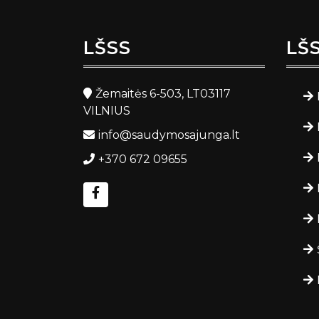
LŠSS
LŠ
Žemaitės 6-503, LT03117
VILNIUS
info@saudymosajunga.lt
+370 672 09655