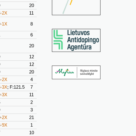
9
20
3
-2X
11
9
-1X
8
1
6
20
9
12
9
12
9
20
6
-2X
4
3
-3X
; F:121.5
7
9
-3X
11
5
2
9
3
0
-2X
21
3
-9X
1
7
10