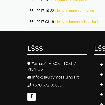
65
2017-10-22
Lietuvos taurės varžybos
66
2017-03-19
Lietuvos komandinis vaikų čemp
LŠSS
LŠ
Žemaitės 6-503, LT03117
VILNIUS
info@saudymosajunga.lt
+370 672 09655