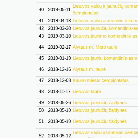
Lietuvos vaikų ir jaunučių koma
40
2019-05-11
čempionatas
41
2019-04-13
Lietuvos vaikų asmeninis ir ko
42
2019-03-30
Lietuvos jaunučių komandinis-a
43
2019-03-10
Lietuvos jaunimo komandinis-a
44
2019-02-17
Alytaus m. Mero taurė
45
2019-01-19
Lietuvos jaunių komandinis-asm
46
2018-12-16
Alytaus m. taurė
47
2018-12-08
Kauno miesto čempiontatas
48
2018-11-17
Lietuvos taurė
49
2018-05-26
Lietuvos jaunučių žaidynės
50
2018-05-19
Lietuvos jaunučių žaidynės
51
2018-05-19
Lietuvos jaunučių žaidynės
Lietuvos vaikų asmeninis čempio
52
2018-05-12