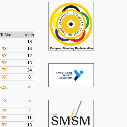
Taškai
Vieta
9
18
5
-3X
13
7
-5X
12
6
-5X
13
0
-7X
24
3
-6X
8
3
-2X
4
2
-1X
5
4
-7X
2
1
-6X
11
3
-5X
13