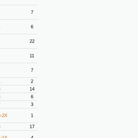
7
1
6
22
11
7
1
2
3
14
8
6
7
3
8
-2X
1
3
17
1
-1X
4