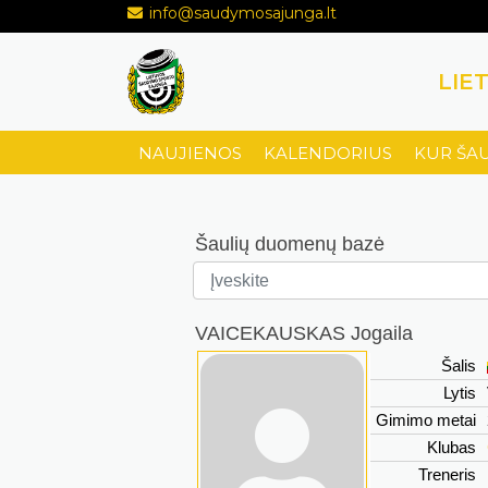
info@saudymosajunga.lt
LIE
NAUJIENOS
KALENDORIUS
KUR ŠA
Šaulių duomenų bazė
VAICEKAUSKAS Jogaila
Šalis
Lytis
Gimimo metai
Klubas
Treneris