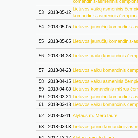
komandinis-asmeninis čempion
Lietuvos vaikų asmeninis čempio
53
2018-05-12
komandinis-asmeninis čempion
54
2018-05-05
Lietuvos jaunučių komandinis-a
55
2018-05-05
Lietuvos jaunučių komandinis-a
56
2018-04-28
Lietuvos vaikų komandinis čemp
57
2018-04-28
Lietuvos vaikų komandinis čemp
58
2018-04-15
Lietuvos vaikų asmeninis čempi
59
2018-04-08
Lietuvos komandinis mišrus če
60
2018-03-24
Lietuvos jaunučių komandinis-a
61
2018-03-18
Lietuvos vaikų komandinis čemp
62
2018-03-11
Alytaus m. Mero taurė
63
2018-03-03
Lietuvos jaunių komandinis-asm
64
2017-12-17
Alytaus miesto taurė