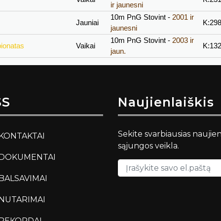
ir jaunesni
10m PnG Stovint -
2001 ir
Jauniai
K:29
jaunesni
10m PnG Stovint -
2003 ir
ionatas
Vaikai
K:13
jaun.
SS
Naujienlaiškis
Sekite svarbiausias naujie
KONTAKTAI
sąjungos veikla.
DOKUMENTAI
BALSAVIMAI
NUTARIMAI
REKORDAI