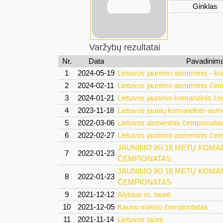
Ginklas
Varžybų rezultatai
Nr.
Data
Pavadinim
1
2024-05-19
Lietuvos jaunimo asmeninis - k
2
2024-02-11
Lietuvos jaunimo asmeninis če
3
2024-01-21
Lietuvos jaunimo komandinis č
4
2023-11-18
Lietuvos jaunių komandinis-asm
5
2022-03-06
Lietuvos asmeninis čempionata
6
2022-02-27
Lietuvos jaunimo asmeninis če
JAUNIMO IKI 18 METŲ KOMA
7
2022-01-23
ČEMPIONATAS
JAUNIMO IKI 18 METŲ KOMA
8
2022-01-23
ČEMPIONATAS
9
2021-12-12
Alytaus m. taurė
10
2021-12-05
Kauno miesto čempiontatas
11
2021-11-14
Lietuvos taurė