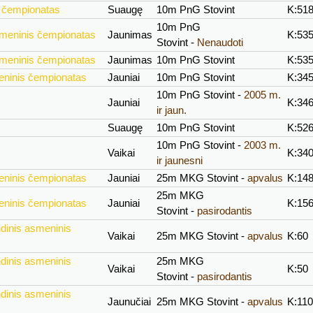
s čempionatas
Suaugę
10m PnG Stovint
K:51
10m PnG
smeninis čempionatas
Jaunimas
K:53
Stovint -
Nenaudoti
smeninis čempionatas
Jaunimas
10m PnG Stovint
K:53
eninis čempionatas
Jauniai
10m PnG Stovint
K:34
10m PnG Stovint -
2005 m.
Jauniai
K:34
ir jaun.
Suaugę
10m PnG Stovint
K:52
10m PnG Stovint -
2003 m.
Vaikai
K:34
ir jaunesni
eninis čempionatas
Jauniai
25m MKG Stovint -
apvalus
K:14
25m MKG
eninis čempionatas
Jauniai
K:15
Stovint -
pasirodantis
ndinis asmeninis
Vaikai
25m MKG Stovint -
apvalus
K:60
ndinis asmeninis
25m MKG
Vaikai
K:50
Stovint -
pasirodantis
ndinis asmeninis
Jaunučiai
25m MKG Stovint -
apvalus
K:11