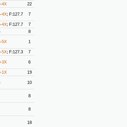
8
-4X
22
5
-4X
; F:127.7
7
5
-4X
; F:127.7
7
5
8
6
-5X
1
6
-5X
; F:127.3
7
0
-3X
6
8
-1X
19
6
10
8
8
0
18