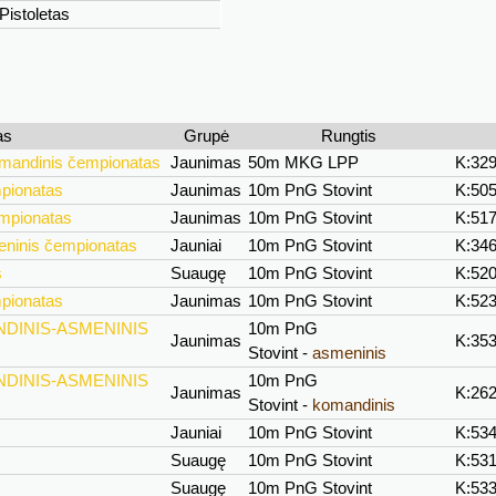
Pistoletas
as
Grupė
Rungtis
omandinis čempionatas
Jaunimas
50m MKG LPP
K:32
mpionatas
Jaunimas
10m PnG Stovint
K:50
empionatas
Jaunimas
10m PnG Stovint
K:51
eninis čempionatas
Jauniai
10m PnG Stovint
K:34
s
Suaugę
10m PnG Stovint
K:52
mpionatas
Jaunimas
10m PnG Stovint
K:52
NDINIS-ASMENINIS
10m PnG
Jaunimas
K:35
Stovint -
asmeninis
NDINIS-ASMENINIS
10m PnG
Jaunimas
K:26
Stovint -
komandinis
Jauniai
10m PnG Stovint
K:53
Suaugę
10m PnG Stovint
K:53
Suaugę
10m PnG Stovint
K:53