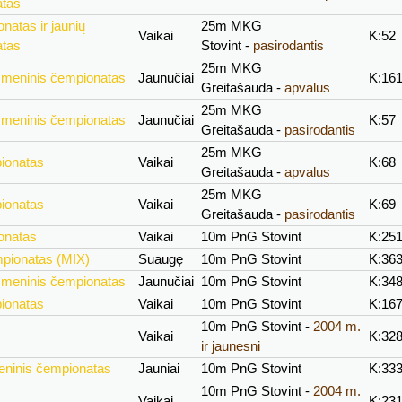
atas
natas ir jaunių
25m MKG
Vaikai
K:52
atas
Stovint -
pasirodantis
25m MKG
smeninis čempionatas
Jaunučiai
K:16
Greitašauda -
apvalus
25m MKG
smeninis čempionatas
Jaunučiai
K:57
Greitašauda -
pasirodantis
25m MKG
ionatas
Vaikai
K:68
Greitašauda -
apvalus
25m MKG
ionatas
Vaikai
K:69
Greitašauda -
pasirodantis
onatas
Vaikai
10m PnG Stovint
K:25
mpionatas (MIX)
Suaugę
10m PnG Stovint
K:36
smeninis čempionatas
Jaunučiai
10m PnG Stovint
K:34
ionatas
Vaikai
10m PnG Stovint
K:16
10m PnG Stovint -
2004 m.
Vaikai
K:32
ir jaunesni
eninis čempionatas
Jauniai
10m PnG Stovint
K:33
10m PnG Stovint -
2004 m.
Vaikai
K:23