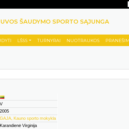
TUVOS ŠAUDYMO SPORTO SĄJUNGA
UDYTI
LŠSS
TURNYRAI
NUOTRAUKOS
PRANEŠIM
V
2005
GAJA, Kauno sporto mokykla
Karandienė Virginija