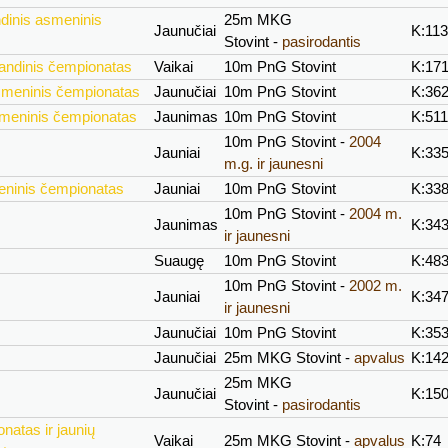
ndinis asmeninis
25m MKG
Jaunučiai
K:11
Stovint -
pasirodantis
mandinis čempionatas
Vaikai
10m PnG Stovint
K:17
smeninis čempionatas
Jaunučiai
10m PnG Stovint
K:36
smeninis čempionatas
Jaunimas
10m PnG Stovint
K:511
10m PnG Stovint -
2004
Jauniai
K:33
m.g. ir jaunesni
eninis čempionatas
Jauniai
10m PnG Stovint
K:33
10m PnG Stovint -
2004 m.
Jaunimas
K:34
ir jaunesni
Suaugę
10m PnG Stovint
K:48
10m PnG Stovint -
2002 m.
Jauniai
K:34
ir jaunesni
Jaunučiai
10m PnG Stovint
K:35
Jaunučiai
25m MKG Stovint -
apvalus
K:14
25m MKG
Jaunučiai
K:15
Stovint -
pasirodantis
natas ir jaunių
Vaikai
25m MKG Stovint -
apvalus
K:74