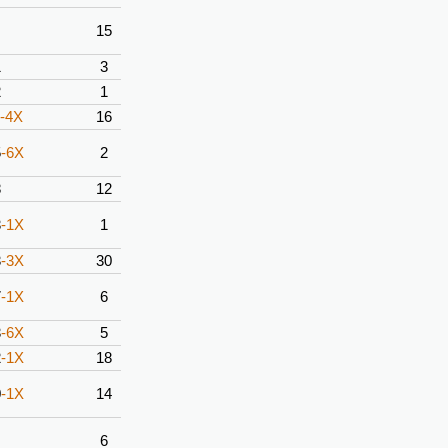
3
15
1
3
2
1
-4X
16
5
-6X
2
8
12
3
-1X
1
3
-3X
30
7
-1X
6
3
-6X
5
2
-1X
18
0
-1X
14
6