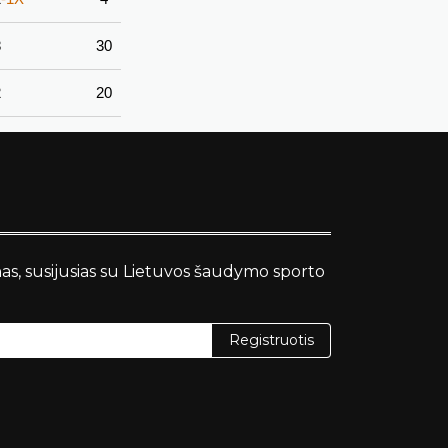
8
30
2
20
nas, susijusias su Lietuvos šaudymo sporto
Registruotis