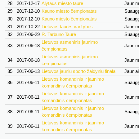
28
2017-12-17
Alytaus miesto taurė
Jauni
29
2017-12-10
Kauno miesto čempionatas
Suaug
30
2017-12-10
Kauno miesto čempionatas
Suaug
31
2017-10-22
Lietuvos taurės varžybos
Jauni
32
2017-06-29
R. Tarbūno Taurė
Suaug
Lietuvos asmeninis jaunimo
33
2017-06-18
Jauni
čempionatas
Lietuvos asmeninis jaunimo
34
2017-06-18
Jauni
čempionatas
35
2017-06-13
Lietuvos jaunių sporto žaidynių finalai
Jaunia
Lietuvos komandinis ir jaunimo
36
2017-06-11
Suaug
komandinis čempionatas
Lietuvos komandinis ir jaunimo
37
2017-06-11
Jauni
komandinis čempionatas
Lietuvos komandinis ir jaunimo
38
2017-06-11
Suaug
komandinis čempionatas
Lietuvos komandinis ir jaunimo
39
2017-06-11
Jauni
komandinis čempionatas