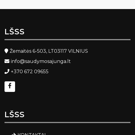
LŠSS
Žemaitės 6-503, LT03117 VILNIUS
info@saudymosajunga.lt
+370 672 09655
LŠSS