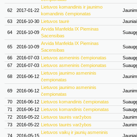
Lietuvos komandinis ir jaunimo
62
2017-01-22
Jauni
komandinis čempionatas
63
2016-10-30
Lietuvos taurė
Jaunia
Arvida Manfelda IX Pieminas
64
2016-10-09
Suaug
Sacensibas
Arvida Manfelda IX Pieminas
65
2016-10-09
Suaug
Sacensibas
66
2016-07-03
Lietuvos asmeninis čempionatas
Suaug
67
2016-07-03
Lietuvos asmeninis čempionatas
Suaug
Lietuvos jaunimo asmeninis
68
2016-06-12
Jauni
čempionatas
Lietuvos jaunimo asmeninis
69
2016-06-12
Jauni
čempionatas
70
2016-06-12
Lietuvos komandinis čempionatas
Suaug
71
2016-06-12
Lietuvos komandinis čempionatas
Suaug
72
2016-05-22
Lietuvos taurės varžybos
Jauni
73
2016-05-22
Lietuvos taurės varžybos
Jauni
Lietuvos vaikų ir jaunių asmeninis
74
2016-05-15
Jaunia