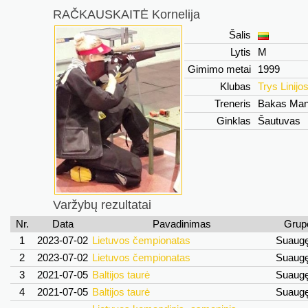
RAČKAUSKAITĖ Kornelija
Šalis
Lytis
M
Gimimo metai
1999
Klubas
Trys Linijo
Treneris
Bakas Ma
Ginklas
Šautuvas
Varžybų rezultatai
Nr.
Data
Pavadinimas
Grup
1
2023-07-02
Lietuvos čempionatas
Suaug
2
2023-07-02
Lietuvos čempionatas
Suaug
3
2021-07-05
Baltijos taurė
Suaug
4
2021-07-05
Baltijos taurė
Suaug