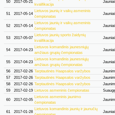
50
2017-05-21
Jaunia
kvalifikacija
Lietuvos jaunių ir vaikų asmeninis
51
2017-05-14
Jaunia
čempionatas
Lietuvos jaunių ir vaikų asmeninis
52
2017-05-14
Jaunia
čempionatas
Lietuvos jaunių sporto žaidynių
53
2017-05-07
Jaunia
kvalifikacija
Lietuvos komandinis jaunesniųjų
54
2017-04-23
Jaunia
amžiaus grupių čempionatas
Lietuvos komandinis jaunesniųjų
55
2017-04-23
Jaunia
amžiaus grupių čempionatas
56
2017-02-26
Tarptautinės Haapsalos varžybos
Jauni
57
2017-02-26
Tarptautinės Haapsalos varžybos
Jauni
58
2017-02-26
Tarptautinės Haapsalos varžybos
Jauni
59
2017-02-19
Lietuvos asmeninis čempionatas
Suaug
Lietuvos asmeninis jaunimo
60
2017-02-05
Jauni
čempionatas
Lietuvos komandinis jaunių ir jaunučių
61
2017-01-28
Jaunia
čempionatas