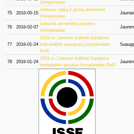
čempionatas
Lietuvos vaikų ir jaunių asmeninis
75
2016-05-15
Jaunia
čempionatas
Lietuvos asmeninis jaunimo
76
2016-02-07
Jauni
čempionatas
2016 m. Lietuvos kulkinio šaudymo
77
2016-01-24
komandinis suaugusių čempionatas
Suaug
PnG
2016 m. Lietuvos kulkinio šaudymo
78
2016-01-24
Jauni
komandinis jaunimo čempionatas PnG