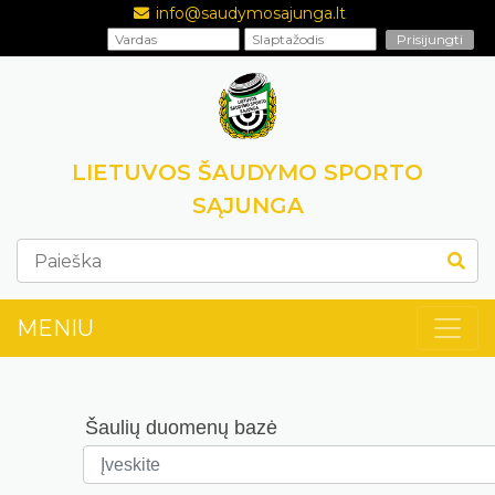
info@saudymosajunga.lt
LIETUVOS ŠAUDYMO SPORTO
SĄJUNGA
MENIU
Šaulių duomenų bazė