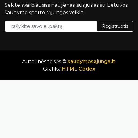
Sekite svarbiausias naujienas, susijusias su Lietuvos
šaudymo sporto sąjungos veikla.
Registruotis
Autorinės teisės ©
saudymosajunga.lt
.
Grafika
HTML Codex