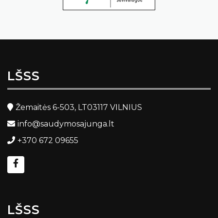
LŠSS
Žemaitės 6-503, LT03117 VILNIUS
info@saudymosajunga.lt
+370 672 09655
LŠSS