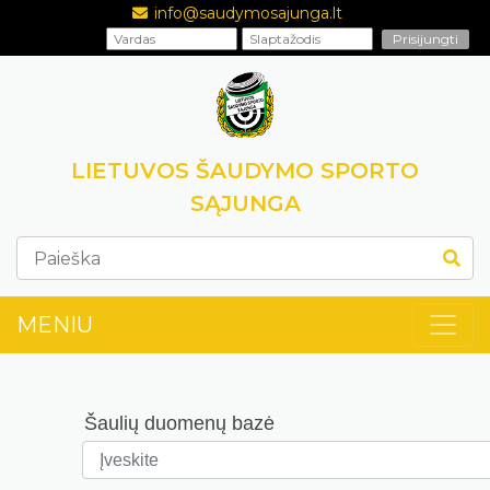
info@saudymosajunga.lt
LIETUVOS ŠAUDYMO SPORTO
SĄJUNGA
MENIU
Šaulių duomenų bazė