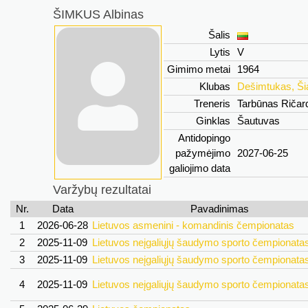
ŠIMKUS Albinas
Šalis
Lytis
V
Gimimo metai
1964
Klubas
Dešimtukas, Šia
Treneris
Tarbūnas Riča
Ginklas
Šautuvas
Antidopingo
pažymėjimo
2027-06-25
galiojimo data
Varžybų rezultatai
Nr.
Data
Pavadinimas
1
2026-06-28
Lietuvos asmenini - komandinis čempionatas
2
2025-11-09
Lietuvos neįgaliųjų šaudymo sporto čempionata
3
2025-11-09
Lietuvos neįgaliųjų šaudymo sporto čempionata
4
2025-11-09
Lietuvos neįgaliųjų šaudymo sporto čempionata