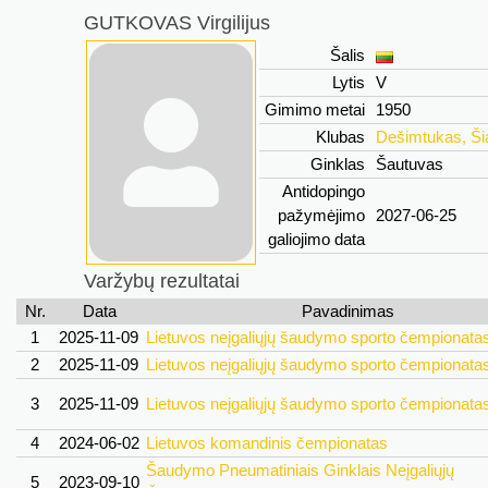
GUTKOVAS Virgilijus
Šalis
Lytis
V
Gimimo metai
1950
Klubas
Dešimtukas, Šia
Ginklas
Šautuvas
Antidopingo
pažymėjimo
2027-06-25
galiojimo data
Varžybų rezultatai
Nr.
Data
Pavadinimas
1
2025-11-09
Lietuvos neįgaliųjų šaudymo sporto čempionata
2
2025-11-09
Lietuvos neįgaliųjų šaudymo sporto čempionata
3
2025-11-09
Lietuvos neįgaliųjų šaudymo sporto čempionata
4
2024-06-02
Lietuvos komandinis čempionatas
Šaudymo Pneumatiniais Ginklais Neįgaliųjų
5
2023-09-10