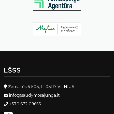
LŠSS
Žemaitės 6-503, LT03117 VILNIUS
info@saudymosajunga.lt
+370 672 09655