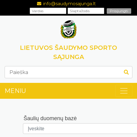
info@saudymosajunga.lt
LIETUVOS ŠAUDYMO SPORTO
SĄJUNGA
MENIU
Šaulių duomenų bazė